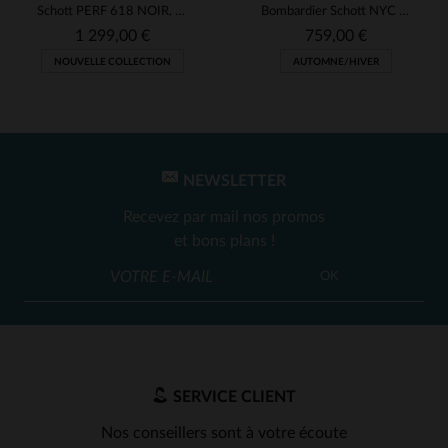
Schott PERF 618 NOIR, perfecto en steerhide américain indémodable.
Bombardier Schott NYC en cuir de mouton double face : le LC1259 BLACK.
1 299,00 €
759,00 €
NOUVELLE COLLECTION
AUTOMNE/HIVER
1
2
3
4
NEWSLETTER
Recevez par mail nos promos
et bons plans !
OK
SERVICE CLIENT
Nos conseillers sont à votre écoute