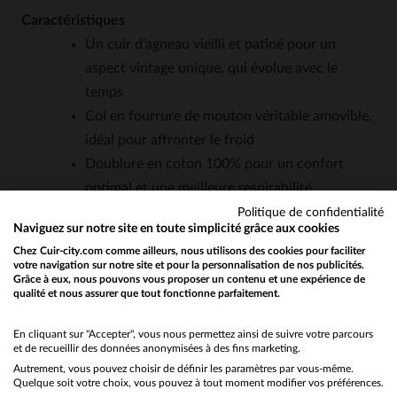
Caractéristiques
Un cuir d’agneau vieilli et patiné pour un
aspect vintage unique, qui évolue avec le
temps
Col en fourrure de mouton véritable amovible,
idéal pour affronter le froid
Doublure en coton 100% pour un confort
optimal et une meilleure respirabilité
Bords-côtes aux manches et à la taille pour
Politique de confidentialité
Naviguez sur notre site en toute simplicité grâce aux cookies
une protection efficace contre le vent
Chez Cuir-city.com comme ailleurs, nous utilisons des cookies pour faciliter
Coupe regular, polyvalente et facile à associer
votre navigation sur notre site et pour la personnalisation de nos publicités.
Grâce à eux, nous pouvons vous proposer un contenu et une expérience de
avec différents styles
qualité et nous assurer que tout fonctionne parfaitement.
Would you like to be redirected to our English site?
Détails inspirés des flight jackets G1 et A2,
pour un look chargé d’histoire
No
En cliquant sur "Accepter", vous nous permettez ainsi de suivre votre parcours
et de recueillir des données anonymisées à des fins marketing.
Poches fonctionnelles (extérieures et
Autrement, vous pouvez choisir de définir les paramètres par vous-même.
Yes
intérieures) pour un rangement pratique
Quelque soit votre choix, vous pouvez à tout moment modifier vos préférences.