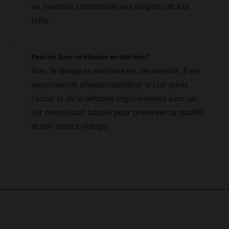
un maintien confortable aux poignets et à la
taille.
Peut-on laver ce blouson en machine?
Non, le lavage en machine est déconseillé. Il est
recommandé d'imperméabiliser le cuir après
l'achat et de le nettoyer régulièrement avec un
lait nourrissant adapté pour préserver sa qualité
et son aspect vintage.
5
5
/
5
AVIS VÉRIFIÉ
Je n ai pas pris ce produit
Avis du
29/07/2026
, suite à un
21/07/2026
par
Christophe L.
Basé sur
131
avis soumis à un
contrôle
UTILE
(0)