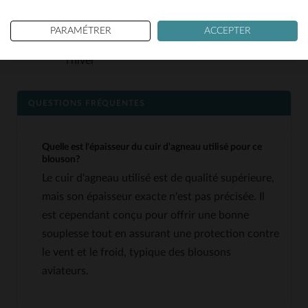
Entretien simple: imperméabilisation et lait
nourrissant pour préserver le cuir
PARAMÉTRER
ACCEPTER
Adapté à toutes les saisons, du printemps à
l’hiver
QUESTIONS FRÉQUENTES
Quelle est l'épaisseur du cuir d'agneau utilisé pour ce
blouson?
Le cuir d'agneau utilisé est de qualité supérieure,
mais son épaisseur exacte n'est pas précisée. Il
est cependant conçu pour offrir une bonne
souplesse tout en assurant une protection contre
le vent et le froid, typique des blousons
aviateurs.