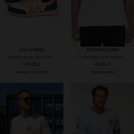
8 1/2
9
9 1/2
46
24H LE MANS
STEVE MCQUEEN
Baskets en cuir 24h Le Mans écru, bleu et orange
T-shirt blanc avec illustration graphique Steve McQueen
199,00 €
49,00 €
NOUVELLE COLLECTION
TOUTES SAISONS
TAILLES DISPONIBLES
40
41
42
43
44
TAILLES DISPONIBLES
45
M
L
XL
2XL