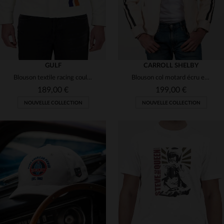
GULF
CARROLL SHELBY
Blouson textile racing couleur crème blanc cassé Gulf
Blouson col motard écru en canvas Shelby
189,00 €
199,00 €
NOUVELLE COLLECTION
NOUVELLE COLLECTION
TAILLES DISPONIBLES
S
M
L
XL
2XL
TAILLES DISPONIBLES
M
L
XL
2XL
3XL
3XL
4XL