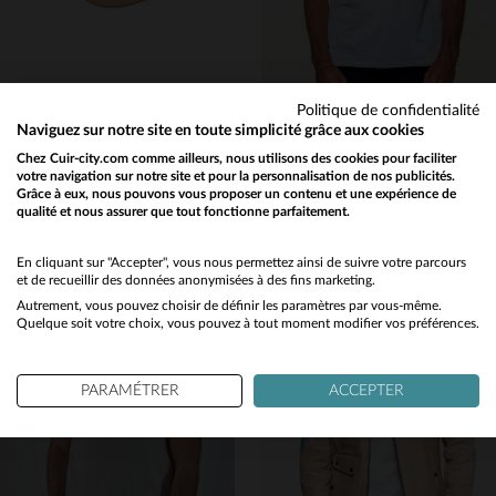
Politique de confidentialité
PATROUILLE DE FRANCE
CARROLL SHELBY
Naviguez sur notre site en toute simplicité grâce aux cookies
Casquette beige foncé avec écusson Patrouille de France brodée
Polo Shelby en coton blanc
Chez Cuir-city.com comme ailleurs, nous utilisons des cookies pour faciliter
votre navigation sur notre site et pour la personnalisation de nos publicités.
65,00 €
75,00 €
Grâce à eux, nous pouvons vous proposer un contenu et une expérience de
NOUVELLE COLLECTION
NOUVELLE COLLECTION
qualité et nous assurer que tout fonctionne parfaitement.
Would you like to be redirected to our English site?
No
En cliquant sur "Accepter", vous nous permettez ainsi de suivre votre parcours
et de recueillir des données anonymisées à des fins marketing.
Autrement, vous pouvez choisir de définir les paramètres par vous-même.
Yes
Quelque soit votre choix, vous pouvez à tout moment modifier vos préférences.
TAILLES DISPONIBLES
TAILLES DISPONIBLES
PARAMÉTRER
ACCEPTER
TU
S
M
L
XL