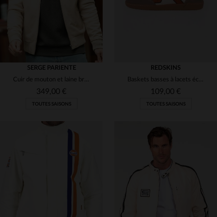
SERGE PARIENTE
REDSKINS
Cuir de mouton et laine brute : un blouson léger, chaud et élégant.
Baskets basses à lacets écru, vert et orange
349,00 €
109,00 €
TOUTES SAISONS
TOUTES SAISONS
TAILLES DISPONIBLES
TAILLES DISPONIBLES
S
M
XL
2XL
40
41
42
43
45