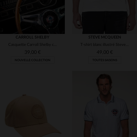
CARROLL SHELBY
STEVE MCQUEEN
Casquette Carroll Shelby cobra écru
T-shirt blanc illustré Steve McQueen en coton
39,00 €
49,00 €
NOUVELLE COLLECTION
TOUTES SAISONS
TAILLES DISPONIBLES
TAILLES DISPONIBLES
TU
M
XL
2XL