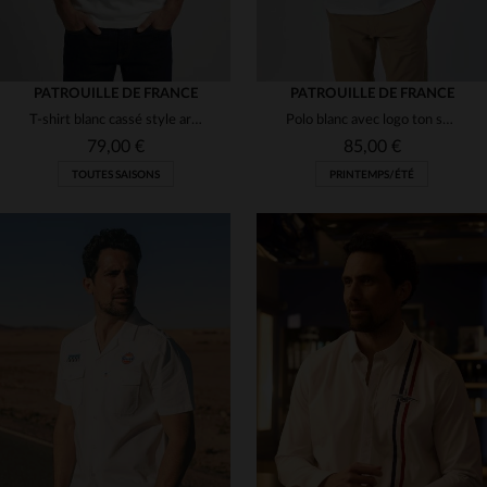
PATROUILLE DE FRANCE
PATROUILLE DE FRANCE
T-shirt blanc cassé style army
Polo blanc avec logo ton sur ton
79,00 €
85,00 €
TOUTES SAISONS
PRINTEMPS/ÉTÉ
TAILLES DISPONIBLES
TAILLES DISPONIBLES
M
L
XL
2XL
L
XL
2XL
3XL