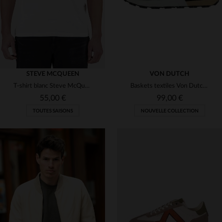
STEVE MCQUEEN
VON DUTCH
T-shirt blanc Steve McQueen "20" en coton
Baskets textiles Von Dutch pour homme
55,00 €
99,00 €
TOUTES SAISONS
NOUVELLE COLLECTION
TAILLES DISPONIBLES
41
42
43
44
45
TAILLES DISPONIBLES
M
L
XL
2XL
46