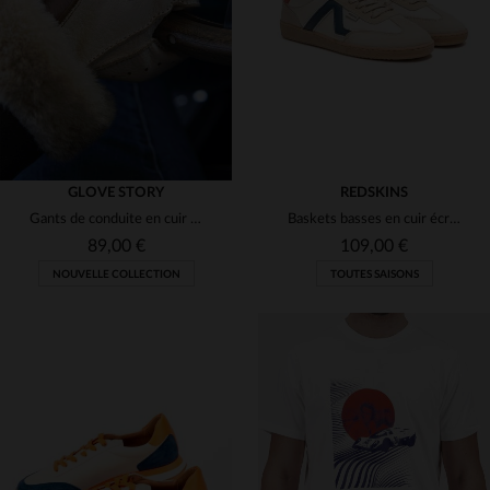
(2)
45
46
3XL
(1)
(19)
(9)
(1)
(3)
GLOVE STORY
REDSKINS
Gants de conduite en cuir de cerf mitaines crème
Baskets basses en cuir écru marine rouge
89,00 €
109,00 €
NOUVELLE COLLECTION
TOUTES SAISONS
TAILLES DISPONIBLES
40
42
43
44
45
TAILLES DISPONIBLES