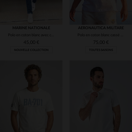
MARINE NATIONALE
AERONAUTICA MILITARE
Polo en coton blanc avec cocarde brodée coeur
Polo en coton blanc cassé pour homme
45,00 €
75,00 €
NOUVELLE COLLECTION
TOUTES SAISONS
TAILLES DISPONIBLES
TAILLES DISPONIBLES
S
M
XL
2XL
M
L
XL
2XL