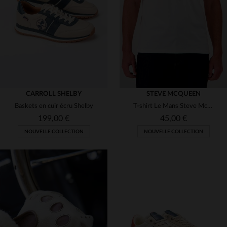
(15)
(8)
(4)
(2)
(1)
(10)
(4)
(15)
(25)
(13)
(1)
CARROLL SHELBY
STEVE MCQUEEN
(3)
(69)
Baskets en cuir écru Shelby
T-shirt Le Mans Steve McQueen blanc cassé
(3)
(32)
(11)
(1)
199,00 €
45,00 €
(1)
NOUVELLE COLLECTION
NOUVELLE COLLECTION
(1)
(9)
(9)
(1)
(3)
(23)
(3)
(2)
(1)
TAILLES DISPONIBLES
TAILLES DISPONIBLES
(3)
(2)
(2)
40
41
42
43
44
S
M
L
XL
2XL
(44)
(1)
(99)