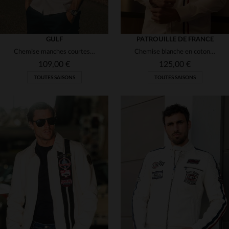
GULF
PATROUILLE DE FRANCE
Chemise manches courtes écru avec poches poitrine
Chemise blanche en coton avec bandes bleu blanc rouge
109,00 €
125,00 €
TOUTES SAISONS
TOUTES SAISONS
TAILLES DISPONIBLES
TAILLES DISPONIBLES
S
M
L
XL
M
L
XL
2XL