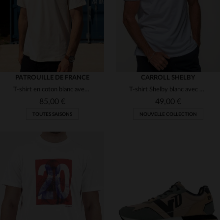
PATROUILLE DE FRANCE
CARROLL SHELBY
T-shirt en coton blanc avec logo ailes
T-shirt Shelby blanc avec grand logo dos
85,00 €
49,00 €
TOUTES SAISONS
NOUVELLE COLLECTION
TAILLES DISPONIBLES
S
M
L
XL
2XL
TAILLES DISPONIBLES
3XL
S
M
L
XL