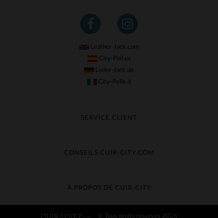
Leather-Jack.com
City-Piel.es
Leder-Jack.de
City-Pelle.it
SERVICE CLIENT
Suivre ma commande
Échange & Remboursement
CONSEILS CUIR-CITY.COM
Questions fréquentes
Livraison gratuite
Entretien du cuir
Contacter le service client
Guide des matières
À PROPOS DE CUIR-CITY
Guide des tailles
Découvrez Cuir-City
© Tous droits réservés 2026