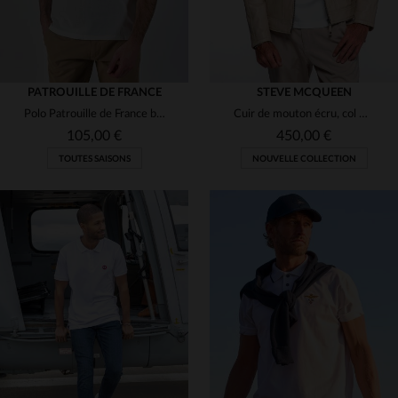
PATROUILLE DE FRANCE
STEVE MCQUEEN
Polo Patrouille de France blanc pour homme
Cuir de mouton écru, col motard, coupe regular. Esprit racing.
105,00 €
450,00 €
TOUTES SAISONS
NOUVELLE COLLECTION
TAILLES DISPONIBLES
TAILLES DISPONIBLES
M
L
XL
2XL
3XL
M
L
XL
2XL
3XL