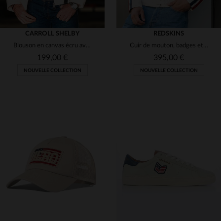
CARROLL SHELBY
REDSKINS
Blouson en canvas écru avec patchs Shelby
Cuir de mouton, badges et zips : le blouson motard Redskins vintage.
199,00 €
395,00 €
NOUVELLE COLLECTION
NOUVELLE COLLECTION
TAILLES DISPONIBLES
TAILLES DISPONIBLES
M
L
XL
2XL
M
L
XL
2XL