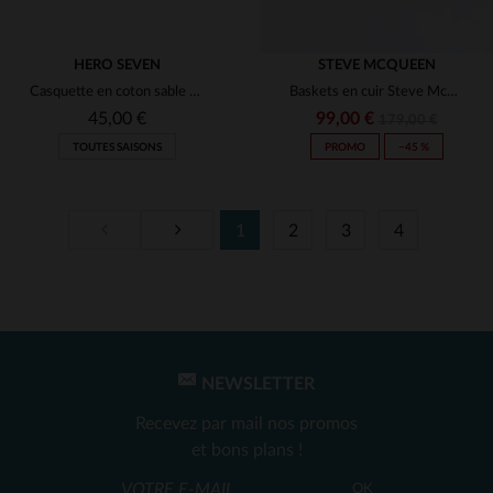
HERO SEVEN
STEVE MCQUEEN
Casquette en coton sable drapeau américain homme
Baskets en cuir Steve McQueen couleur écru
45,00 €
99,00 €
179,00 €
TOUTES SAISONS
PROMO
−45 %
1
2
3
4
TAILLES DISPONIBLES
TAILLES DISPONIBLES
TU
43
44
45
46
NEWSLETTER
Recevez par mail nos promos
et bons plans !
OK