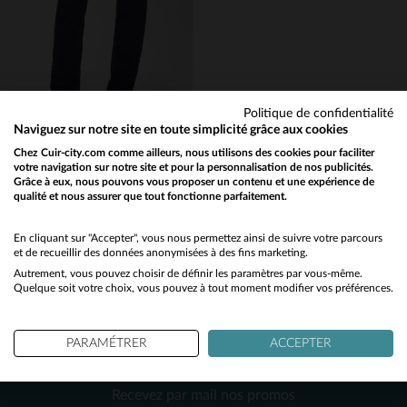
W40 L34
W32 L32
W30 L32
W40 L34
(11)
(4)
(1)
Politique de confidentialité
(11)
Naviguez sur notre site en toute simplicité grâce aux cookies
(4)
PADDOCK'S
Chez Cuir-city.com comme ailleurs, nous utilisons des cookies pour faciliter
votre navigation sur notre site et pour la personnalisation de nos publicités.
Jean en coton coupe slim classique pour homme
(4)
Grâce à eux, nous pouvons vous proposer un contenu et une expérience de
79,00 €
qualité et nous assurer que tout fonctionne parfaitement.
Would you like to be redirected to our English site?
(9)
TOUTES SAISONS
No
En cliquant sur "Accepter", vous nous permettez ainsi de suivre votre parcours
(12)
et de recueillir des données anonymisées à des fins marketing.
Autrement, vous pouvez choisir de définir les paramètres par vous-même.
Yes
(27)
Quelque soit votre choix, vous pouvez à tout moment modifier vos préférences.
(1)
(25)
PARAMÉTRER
ACCEPTER
NEWSLETTER
TAILLES DISPONIBLES
(1)
Recevez par mail nos promos
W40 L34