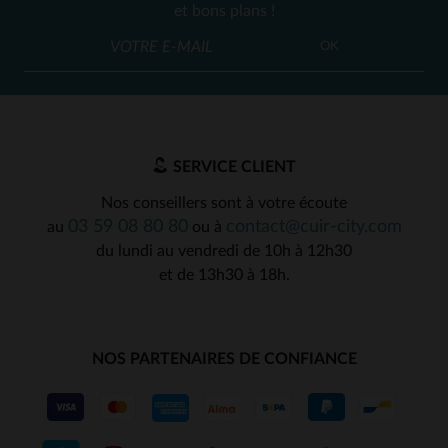
(3)
et bons plans !
(14)
OK
(5)
(4)
(16)
SERVICE CLIENT
(368)
Nos conseillers sont à votre écoute
(3)
03 59 08 80 80
contact@cuir-city.com
au
ou à
du lundi au vendredi de 10h à 12h30
(325)
et de 13h30 à 18h.
(62)
(1)
NOS PARTENAIRES DE CONFIANCE
(7)
(16)
(1)