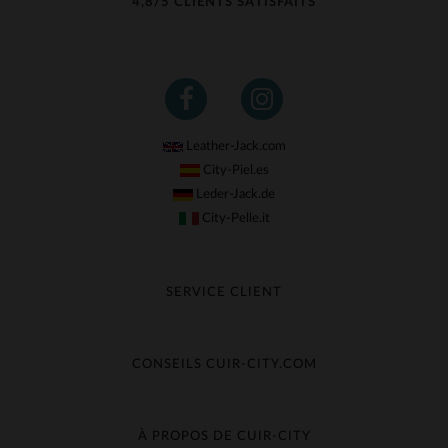
4,8/5 CLIENTS SATISFAITS
Leather-Jack.com
City-Piel.es
Leder-Jack.de
City-Pelle.it
SERVICE CLIENT
Suivre ma commande
Échange & Remboursement
CONSEILS CUIR-CITY.COM
Questions fréquentes
Livraison gratuite
Entretien du cuir
Contacter le service client
Guide des matières
À PROPOS DE CUIR-CITY