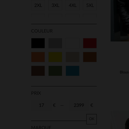
2XL
3XL
4XL
5XL
28
29
30
31
COULEUR
32
33
34
36
Noir
Gris
Blanc
Rouge
38
40
42
44
Orange
Jaune
Beige
Cognac
46
48
90
95
Marron
Vert
Bleu
100
TU
41
43
45
47
PRIX
€
—
€
OK
MARQUE