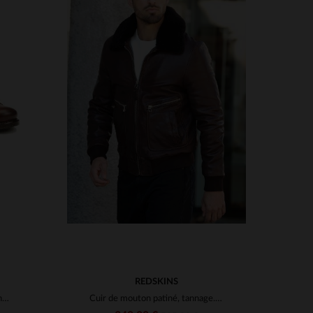
S
TAILLES DISPONIBLES
3XL
S
M
L
XL
2XL
3XL
REDSKINS
Boots en cuir pour homme cognac et bleu marine
Cuir de mouton patiné, tannage.Coupe bomber éco-responsable.