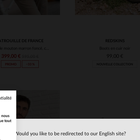
ATROUILLE DE FRANCE
REDSKINS
Cuir de mouton marron foncé, col fourrure.Aviateur chaud et élégant.
Boots en cuir noir
399,00 €
99,00 €
595,00 €
PROMO
−33 %
NOUVELLE COLLECTION
tialité
, nous
ue tout
Would you like to be redirected to our English site?