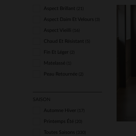
Vanzetti
(4)
Aspect Brillant
(21)
Von Dutch
(108)
Aspect Daim Et Velours
(3)
Warson Motors
(1)
Aspect Vieilli
(16)
Wild Arctic By Flo & Clo
(3)
Chaud Et Résistant
(5)
Fin Et Léger
(2)
Matelassé
(1)
TA
Peau Retournée
(2)
S
SAISON
Automne Hiver
(17)
Printemps Été
(20)
Toutes Saisons
(330)