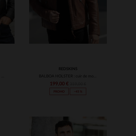
REDSKINS
Blouson en cuir de mouton noir, coupe slimfit et détails matelassés.
BALBOA HOLSTER : cuir de mouton cognac, coupe slimfit et style motard.
199,00 €
359,00 €
PROMO
−45 %