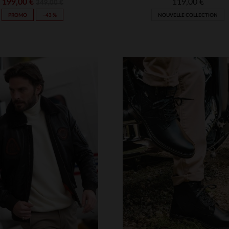
199,00 €
119,00 €
349,00 €
PROMO
−43 %
NOUVELLE COLLECTION
TAILLES DISPONIBLE
40
41
42
43
44
ILLES DISPONIBLES
M
L
XL
2XL
3XL
46
47
48