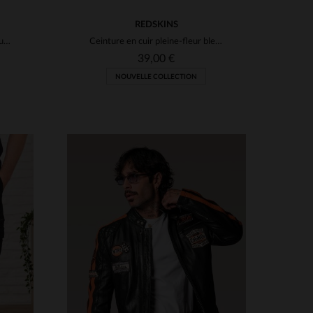
REDSKINS
Redskins : blouson motard en cuir de mouton, noir, coupe regular.
Ceinture en cuir pleine-fleur bleu marine
39,00 €
NOUVELLE COLLECTION
S
TAILLES DISPONIBLES