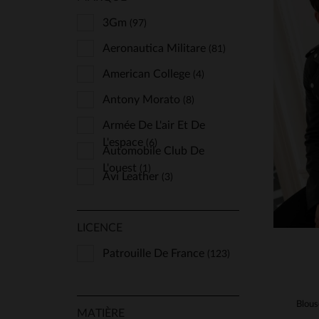
3Gm
(97)
Aeronautica Militare
(81)
American College
(4)
Antony Morato
(8)
TA
Armée De L'air Et De
S
L'espace
(6)
Automobile Club De
L'ouest
(1)
Avi Leather
(3)
Aéro-Design
(1)
LICENCE
Buco
(30)
Bugatti
Patrouille De France
(2)
(123)
Capslab
(7)
Chevignon
(23)
MATIÈRE