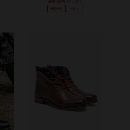
349,00 €
595,00 €
PROMO
−41 %
S
45
TAILLES DISPONIBLES
M
L
XL
2XL