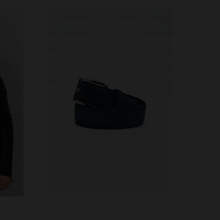
S
45
TAILLES DISPONIBLES
90
95
100