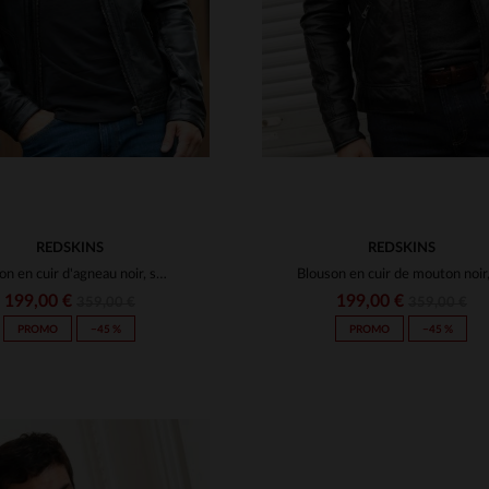
REDSKINS
REDSKINS
Blouson en cuir d'agneau noir, sobre et intemporel, signé Redskins.
199,00 €
199,00 €
359,00 €
359,00 €
PROMO
−45 %
PROMO
−45 %