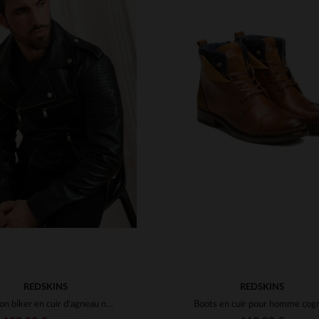
ILLES DISPONIBLES
TAILLES DISPONIBLE
M
L
XL
2XL
3XL
S
M
L
XL
2XL
REDSKINS
REDSKINS
Blouson biker en cuir d'agneau noir, signé Redskins, esprit rock.