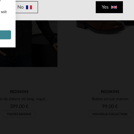
e
TAILLES DISPONIBLE
No
Yes
 soit
40
41
42
43
44
ILLES DISPONIBLES
M
L
XL
2XL
47
REDSKINS
REDSKINS
Un cuir de chèvre mi-long, regular et indémodable signé Redskins.
Bottes en cuir marron
399,00 €
99,00 €
TOUTES SAISONS
NOUVELLE COLLECTION