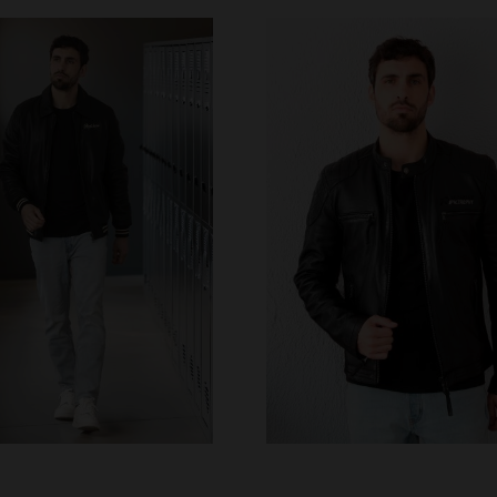
TAILLES DISPONIBLE
40
41
42
43
44
ILLES DISPONIBLES
M
L
XL
2XL
3XL
46
47