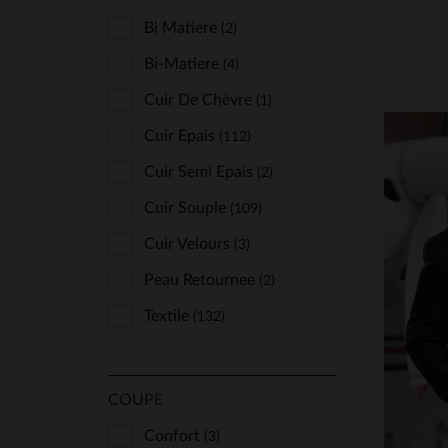
Cityzen
(84)
Bi Matiere
(2)
Classic Legend Motors
Bi-Matiere
(4)
(300)
Cockpit Usa
(22)
Cuir De Chèvre
(1)
Cuir-City
(2)
Cuir Epais
(112)
Daytona
(154)
Cuir Semi Epais
(2)
Deercraft
(2)
Cuir Souple
(109)
Freaky Nation
(4)
Cuir Velours
(3)
Giovanni
(3)
Peau Retournee
(2)
Gipsy
(2)
Textile
(132)
TA
Glove Story
(16)
S
Hero Seven
(13)
COUPE
Iron & Resin
(11)
Confort
(3)