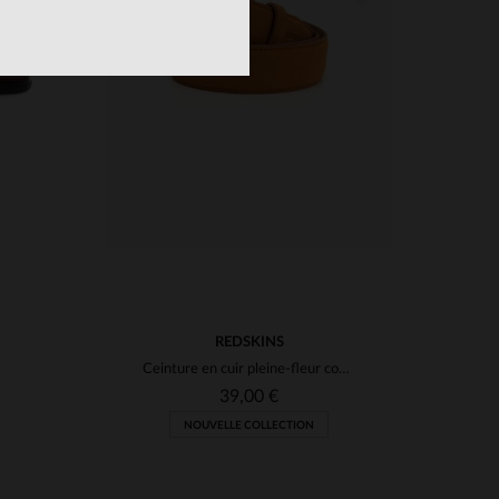
S
TAILLES DISPONIBLES
45
40
41
42
43
44
46
47
48
REDSKINS
Ceinture en cuir pleine-fleur cognac
39,00 €
NOUVELLE COLLECTION