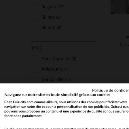
Kaporal
(4)
Regular
(97)
Kaporal Shoes
(1)
Skinny
(2)
Kome's Road
(10)
Slimfit
(40)
Last Rebels
(4)
P
Le Formier
(4)
TYPE
Lucina
(9)
Avec Capuche
(4)
Marine Nationale
(12)
Aviateur
(37)
Master
(27)
Bombardier
(2)
Mc Gregor
(1)
Col Chemise
(27)
Politique de confiden
Mcs
(25)
Naviguez sur notre site en toute simplicité grâce aux cookies
Col Fourrure
(18)
Chez Cuir-city.com comme ailleurs, nous utilisons des cookies pour faciliter votre
Milestone
(1)
navigation sur notre site et pour la personnalisation de nos publicités. Grâce à eux
Col Motard
(39)
pouvons vous proposer un contenu et une expérience de qualité et nous assurer q
New Era
(3)
fonctionne parfaitement.
Manteaux
(2)
Oakwood
(14)