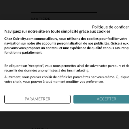
MATIÈRE
Politique de confiden
Cuir Souple
(2)
Naviguez sur notre site en toute simplicité grâce aux cookies
Chez Cuir-city.com comme ailleurs, nous utilisons des cookies pour faciliter votre
TA
navigation sur notre site et pour la personnalisation de nos publicités. Grâce à eux
pouvons vous proposer un contenu et une expérience de qualité et nous assurer q
fonctionne parfaitement.
COUPE
Regular
(1)
En cliquant sur "Accepter", vous nous permettez ainsi de suivre votre parcours et d
recueillir des données anonymisées à des fins marketing.
Slimfit
(1)
Autrement, vous pouvez choisir de définir les paramètres par vous-même. Quelque
votre choix, vous pouvez à tout moment modifier vos préférences.
TYPE
PARAMÉTRER
ACCEPTER
Col Motard
(2)