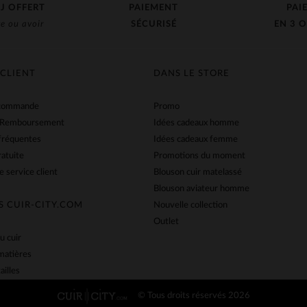
J OFFERT
PAIEMENT
PAI
e ou avoir
SÉCURISÉ
EN 3 O
 CLIENT
DANS LE STORE
 commande
Promo
 Remboursement
Idées cadeaux homme
fréquentes
Idées cadeaux femme
ratuite
Promotions du moment
e service client
Blouson cuir matelassé
Blouson aviateur homme
S CUIR-CITY.COM
Nouvelle collection
Outlet
u cuir
matières
ailles
© Tous droits réservés 2026