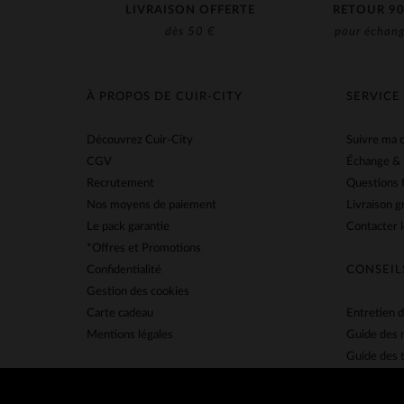
LIVRAISON OFFERTE
RETOUR 90
dès 50 €
pour échang
À PROPOS DE CUIR-CITY
SERVICE
Découvrez Cuir-City
Suivre ma
CGV
Échange &
Recrutement
Questions 
Nos moyens de paiement
Livraison g
Le pack garantie
Contacter l
*Offres et Promotions
Confidentialité
CONSEIL
Gestion des cookies
Carte cadeau
Entretien d
Mentions légales
Guide des 
Guide des t