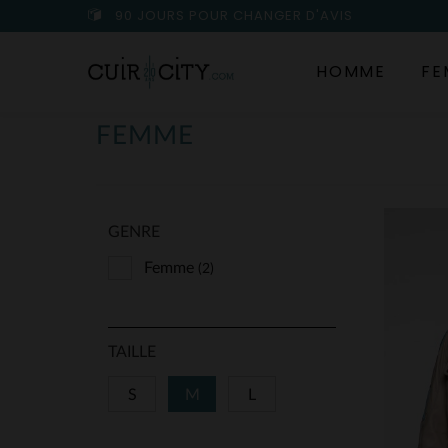
90 JOURS POUR CHANGER D'AVIS
HOMME
FE
FEMME
GENRE
Femme
(2)
TAILLE
S
M
L