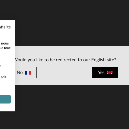
tialité
ILLES DISPONIBLES
TAILLES DISPONIBLE
, nous
ue tout
S
M
L
M
Would you like to be redirected to our English site?
e
No
Yes
 soit