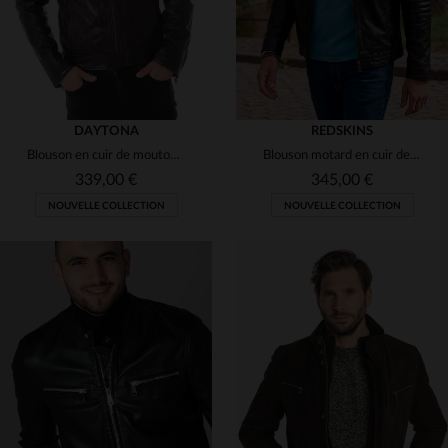
DAYTONA
REDSKINS
Blouson en cuir de mouton marron roux, coupe slim et technique.
Blouson motard en cuir de mouton lisse, coupe slimfit Redskins.
339,00 €
345,00 €
NOUVELLE COLLECTION
NOUVELLE COLLECTION
TAILLES DISPONIBLES
S
M
L
XL
2XL
TAILLES DISPONIBLES
3XL
4XL
5XL
XL
3XL