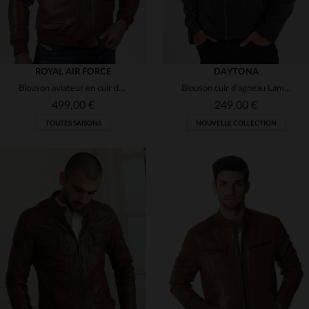
ROYAL AIR FORCE
DAYTONA
Blouson aviateur en cuir de mouton marron, intemporel et robuste.
Blouson cuir d'agneau Lamb Vita, tannage. Coupe ajustée.
499,00 €
249,00 €
TOUTES SAISONS
NOUVELLE COLLECTION
TAILLES DISPONIBLES
S
M
L
XL
2XL
TAILLES DISPONIBLES
XL
2XL
3XL