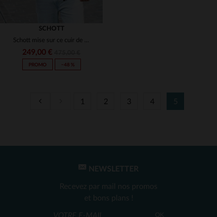
SCHOTT
Schott mise sur ce cuir de vachette marron foncé, élégant et durable.
249,00 €
475,00 €
PROMO
−48 %
1
2
3
4
5
TAILLES DISPONIBLES
S
M
L
XL
2XL
3XL
NEWSLETTER
Recevez par mail nos promos
et bons plans !
OK