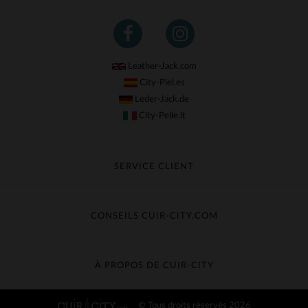
Leather-Jack.com
City-Piel.es
Leder-Jack.de
City-Pelle.it
SERVICE CLIENT
Suivre ma commande
Échange & Remboursement
CONSEILS CUIR-CITY.COM
Questions fréquentes
Livraison gratuite
Entretien du cuir
Contacter le service client
Guide des matières
À PROPOS DE CUIR-CITY
Guide des tailles
Découvrez Cuir-City
© Tous droits réservés 2026