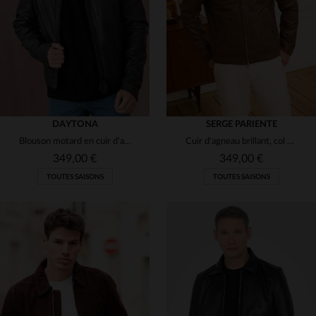
(8)
S
XL
2XL
S
M
L
XL
2XL
(16)
(7)
(2)
(12)
(3)
(5)
(5)
DAYTONA
SERGE PARIENTE
Blouson motard en cuir d'agneau bleu nuit, souple et intemporel.
Cuir d'agneau brillant, col chemise, coupe regular : Carlo Tobacco.
349,00 €
349,00 €
TOUTES SAISONS
TOUTES SAISONS
TAILLES DISPONIBLES
TAILLES DISPONIBLES