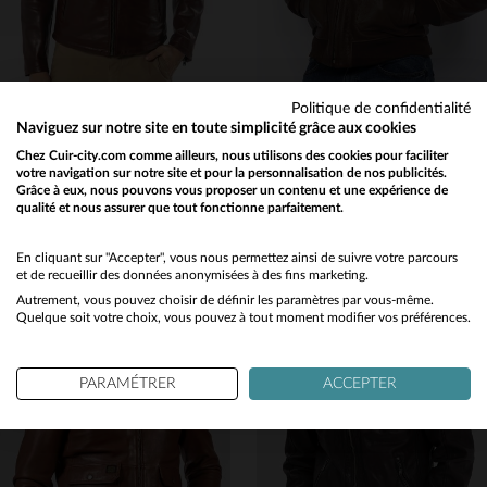
Politique de confidentialité
DAYTONA
SCHOTT
Naviguez sur notre site en toute simplicité grâce aux cookies
Blouson en cuir de vachette épais, couleur cognac. Style vintage.
Schott aviateur en cuir de vachette marron.Col amovible, look rétro.
Chez Cuir-city.com comme ailleurs, nous utilisons des cookies pour faciliter
votre navigation sur notre site et pour la personnalisation de nos publicités.
399,00 €
449,00 €
Grâce à eux, nous pouvons vous proposer un contenu et une expérience de
TOUTES SAISONS
NOUVELLE COLLECTION
qualité et nous assurer que tout fonctionne parfaitement.
Would you like to be redirected to our English site?
No
En cliquant sur "Accepter", vous nous permettez ainsi de suivre votre parcours
et de recueillir des données anonymisées à des fins marketing.
Autrement, vous pouvez choisir de définir les paramètres par vous-même.
Yes
Quelque soit votre choix, vous pouvez à tout moment modifier vos préférences.
TAILLES DISPONIBLES
TAILLES DISPONIBLES
PARAMÉTRER
ACCEPTER
L
XL
XL
2XL