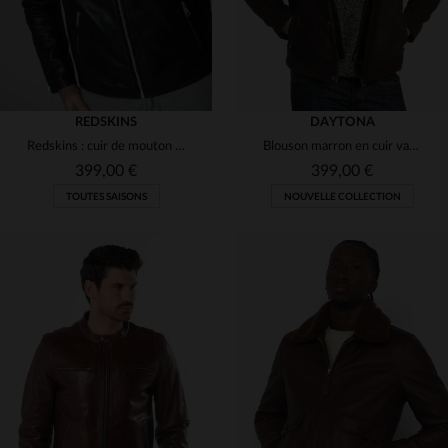
REDSKINS
DAYTONA
Redskins : cuir de mouton noir, coupe slim. Zips et doublure bordeaux.
Blouson marron en cuir vachette velouté, coupe regular et sobre.
399,00 €
399,00 €
TOUTES SAISONS
NOUVELLE COLLECTION
TAILLES DISPONIBLES
TAILLES DISPONIBLES
XL
L
XL
2XL
3XL