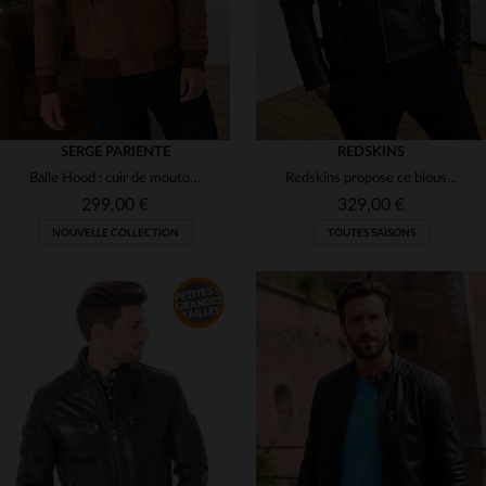
SERGE PARIENTE
REDSKINS
Balle Hood : cuir de mouton cognac, slim fit et capuche amovible.
Redskins propose ce blouson en cuir de mouton noir, le RIDER2 STONER.
299,00 €
329,00 €
NOUVELLE COLLECTION
TOUTES SAISONS
TAILLES DISPONIBLES
TAILLES DISPONIBLES
XL
XL