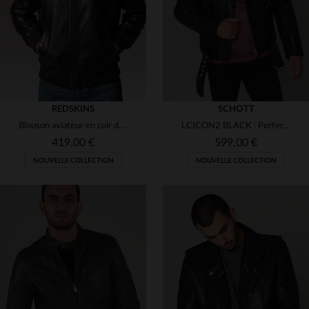
REDSKINS
SCHOTT
Blouson aviateur en cuir de vachette marron, signature Redskins.
LCICON2 BLACK : Perfecto Schott en cuir de vachette épais, style rock.
419,00 €
599,00 €
NOUVELLE COLLECTION
NOUVELLE COLLECTION
TAILLES DISPONIBLES
TAILLES DISPONIBLES
S
L
XL
XL
2XL
3XL