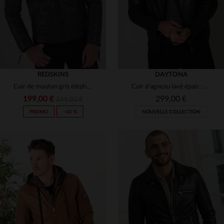
REDSKINS
DAYTONA
Cuir de mouton gris éléphant, coupe slim. Blouson motard intemporel.
Cuir d'agneau lavé épais : un perfecto rock au style cintré.
199,00 €
299,00 €
349,00 €
PROMO
−43 %
NOUVELLE COLLECTION
TAILLES DISPONIBLES
TAILLES DISPONIBLES
XL
M
L
XL
2XL
3XL