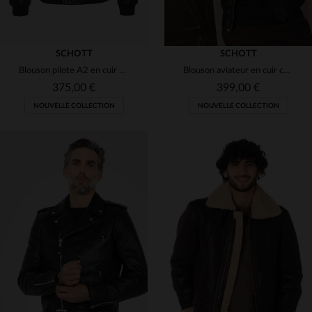
SCHOTT
SCHOTT
Blouson pilote A2 en cuir de chèvre marron
Blouson aviateur en cuir col chemise marron
375,00 €
399,00 €
NOUVELLE COLLECTION
NOUVELLE COLLECTION
TAILLES DISPONIBLES
TAILLES DISPONIBLES
XL
S
M
L
XL
2XL