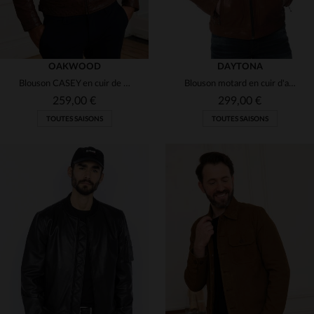
OAKWOOD
DAYTONA
Blouson CASEY en cuir de mouton, coloris Porto. Léger et ajusté.
Blouson motard en cuir d'agneau cognac, souple et léger, intemporel.
259,00 €
299,00 €
TOUTES SAISONS
TOUTES SAISONS
TAILLES DISPONIBLES
TAILLES DISPONIBLES
XL
XL