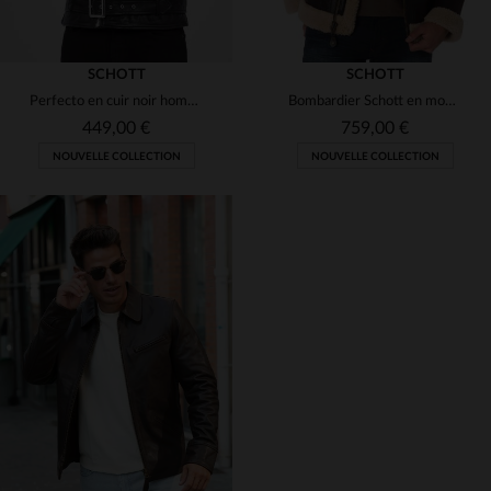
SCHOTT
SCHOTT
Perfecto en cuir noir homme
Bombardier Schott en mouton retourné marron Cordovan. Fourrure beige.
449,00 €
759,00 €
NOUVELLE COLLECTION
NOUVELLE COLLECTION
TAILLES DISPONIBLES
TAILLES DISPONIBLES
S
XL
2XL
3XL
XL