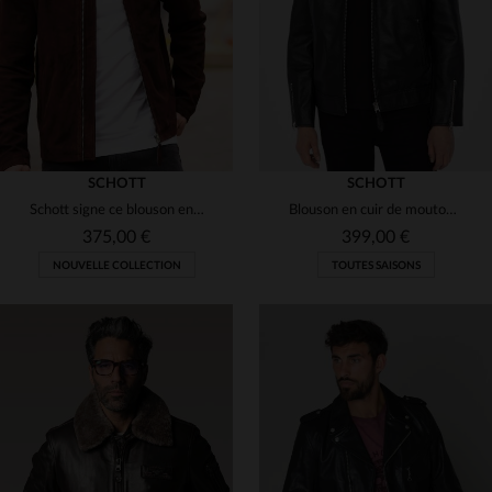
L
XL
2XL
3XL
L
XL
SCHOTT
SCHOTT
Schott signe ce blouson en suède marron foncé, léger et intemporel.
Blouson en cuir de mouton noir, fin et léger, signé Schott.
375,00 €
399,00 €
NOUVELLE COLLECTION
TOUTES SAISONS
TAILLES DISPONIBLES
TAILLES DISPONIBLES
M
L
XL
2XL
XL
2XL
3XL