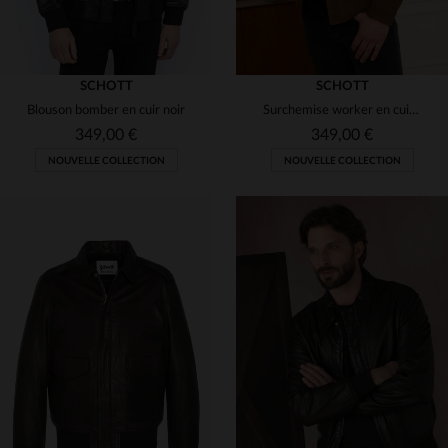
SCHOTT
SCHOTT
Blouson bomber en cuir noir
Surchemise worker en cuir suédé marron
349,00 €
349,00 €
NOUVELLE COLLECTION
NOUVELLE COLLECTION
TAILLES DISPONIBLES
TAILLES DISPONIBLES
S
M
L
XL
2XL
M
L
XL
2XL