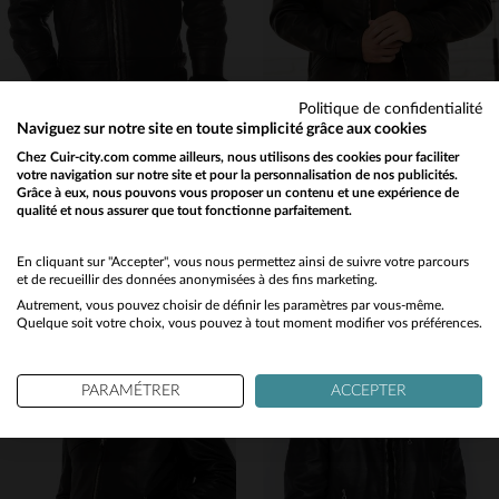
Politique de confidentialité
Naviguez sur notre site en toute simplicité grâce aux cookies
SCHOTT
SCHOTT
Chez Cuir-city.com comme ailleurs, nous utilisons des cookies pour faciliter
votre navigation sur notre site et pour la personnalisation de nos publicités.
Schott LC1259H : bombardier en cuir de mouton noir, chaud et vintage.
Schott LC9521D : cuir de vachette, coupe regular, style intemporel.
Grâce à eux, nous pouvons vous proposer un contenu et une expérience de
899,00 €
249,00 €
qualité et nous assurer que tout fonctionne parfaitement.
475,00 €
Would you like to be redirected to our English site?
NOUVELLE COLLECTION
PROMO
−48 %
No
En cliquant sur "Accepter", vous nous permettez ainsi de suivre votre parcours
et de recueillir des données anonymisées à des fins marketing.
Autrement, vous pouvez choisir de définir les paramètres par vous-même.
Yes
Quelque soit votre choix, vous pouvez à tout moment modifier vos préférences.
TAILLES DISPONIBLES
PARAMÉTRER
ACCEPTER
S
M
L
XL
2XL
TAILLES DISPONIBLES
S
M
L
XL
2XL
3XL