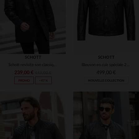
(1)
(9)
(10)
(2)
(6)
(14)
(13)
(2)
(4)
(1)
(1)
SCHOTT
SCHOTT
Schott revisite son classique avec ce LCMAINE2CC en agneau léger.
Blouson en cuir spéciale 20 ans de Cuir-City.com en collaboration avec Schott NYC
(3)
(1)
(18)
239,00 €
499,00 €
449,00 €
(18)
(5)
PROMO
−47 %
NOUVELLE COLLECTION
(2)
(3)
(2)
(10)
(1)
(3)
(6)
(2)
(2)
(16)
TAILLES DISPONIBLES
TAILLES DISPONIBLES
(2)
(2)
(3)
S
M
L
XL
2XL
S
M
L
XL
2XL
(1)