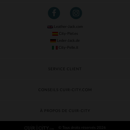
Leather-Jack.com
City-Piel.es
Leder-Jack.de
City-Pelle.it
SERVICE CLIENT
Suivre ma commande
Échange & Remboursement
CONSEILS CUIR-CITY.COM
Questions fréquentes
Livraison gratuite
Entretien du cuir
Contacter le service client
Guide des matières
À PROPOS DE CUIR-CITY
Guide des tailles
Découvrez Cuir-City
© Tous droits réservés 2026