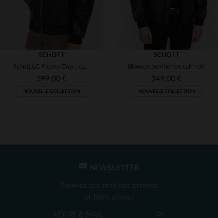
SCHOTT
SCHOTT
Schott LC Fresno Cow : cuir de vachette noir, style motard intemporel.
Blouson bomber en cuir noir
399,00 €
349,00 €
NOUVELLE COLLECTION
NOUVELLE COLLECTION
NEWSLETTER
TAILLES DISPONIBLES
TAILLES DISPONIBLES
Recevez par mail nos promos
S
M
S
M
L
XL
2XL
et bons plans !
OK