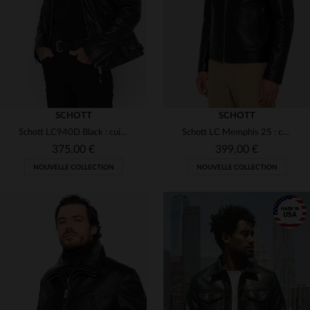
M
L
XL
2XL
3XL
3XL
SCHOTT
SCHOTT
Schott LC940D Black : cuir de vachette noir, esprit motard intemporel.
Schott LC Memphis 25 : cuir d'agneau noir, coupe motard intemporelle.
375,00 €
399,00 €
NOUVELLE COLLECTION
NOUVELLE COLLECTION
TAILLES DISPONIBLES
TAILLES DISPONIBLES
S
M
L
XL
2XL
S
M
L
XL
2XL
3XL
4XL
5XL
3XL