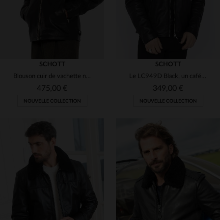
SCHOTT
SCHOTT
Blouson cuir de vachette noir, LCCLASSICZIP de Schott, intemporel.
Le LC949D Black, un café racer en cuir d'agneau souple, signé Schott.
475,00 €
349,00 €
NOUVELLE COLLECTION
NOUVELLE COLLECTION
TAILLES DISPONIBLES
S
M
L
XL
2XL
TAILLES DISPONIBLES
M
L
3XL
3XL