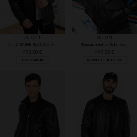
SCHOTT
SCHOTT
Le LCMAINE BLACK de Schott: cuir de vachette, style aviateur mi-long.
Blouson aviateur Schott en cuir de vachette épais et col shearling.
499,00 €
499,00 €
TOUTES SAISONS
NOUVELLE COLLECTION
TAILLES DISPONIBLES
TAILLES DISPONIBLES
M
S
M
3XL