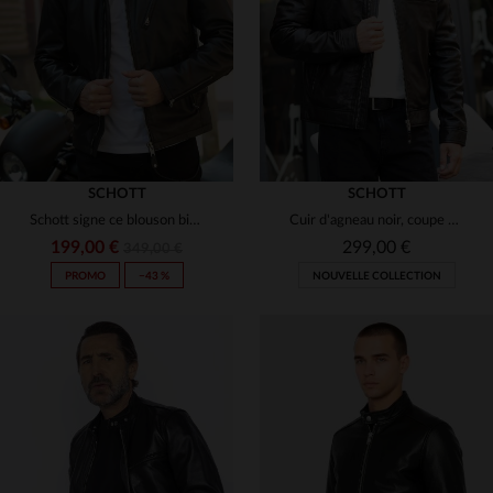
3XL
3XL
4XL
(1)
SCHOTT
SCHOTT
Schott signe ce blouson biker en cuir d'agneau noir, rock et précis.
Cuir d'agneau noir, coupe épurée : le biker Schott, souple et durable.
199,00 €
299,00 €
349,00 €
PROMO
−43 %
NOUVELLE COLLECTION
TAILLES DISPONIBLES
S
M
L
XL
2XL
TAILLES DISPONIBLES