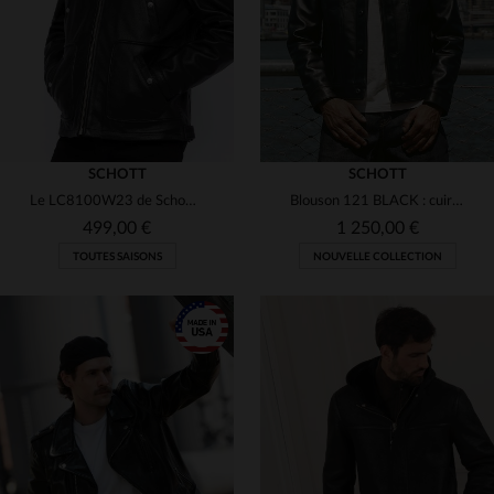
SCHOTT
SCHOTT
Le LC8100W23 de Schott, cuir de vachette noir, robuste et intemporel.
Blouson 121 BLACK : cuir de vachette noire, coupe slim, patine unique.
499,00 €
1 250,00 €
TOUTES SAISONS
NOUVELLE COLLECTION
TAILLES DISPONIBLES
TAILLES DISPONIBLES
S
M
L
XL
3XL
S
M
L
XL
2XL