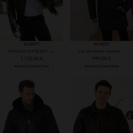
SCHOTT
SCHOTT
Perfecto® 519 BLACK : vachette grainée, souple et durable par Schott.
Cuir de mouton retourné noir, manteau mi-long chaud et indémodable.
1 725,00 €
999,00 €
NOUVELLE COLLECTION
NOUVELLE COLLECTION
TAILLES DISPONIBLES
XS
S
M
L
XL
TAILLES DISPONIBLES
2XL
3XL
M
L
XL
2XL