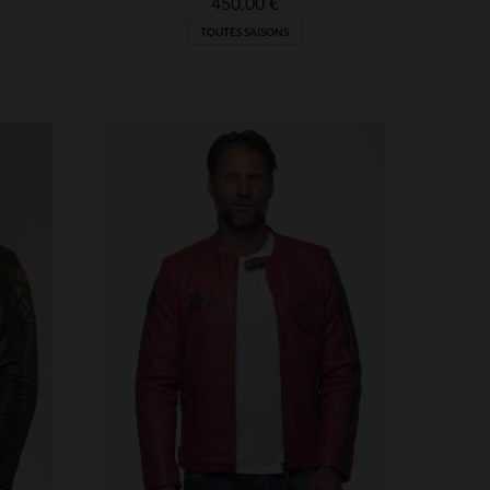
450,00 €
TOUTES SAISONS
S
TAILLES DISPONIBLES
2XL
3XL