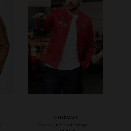
S
TAILLES DISPONIBLES
XL
3XL
24H LE MANS
Blouson cuir de mouton jaune, coupe regular, style motard et coloré.
Blouson cuir de mouton rouge, léger, inspiré des courses automobiles.