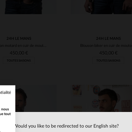
24H LE MANS
24H LE MANS
Blouson motard en cuir de mouton vert, inspiré des 24 Heures du Mans.
Blouso
450,00 €
450,00 €
TOUTES SAISONS
TOUTES SAISONS
tialité
, nous
ue tout
Would you like to be redirected to our English site?