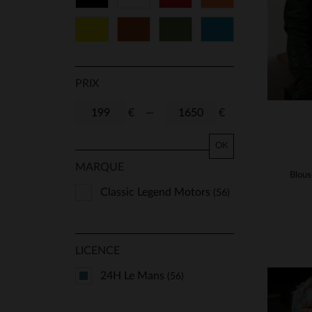
Jaune
Cognac
Vert
Bleu
PRIX
€
—
€
OK
MARQUE
Classic Legend Motors
(56)
LICENCE
24H Le Mans
(56)