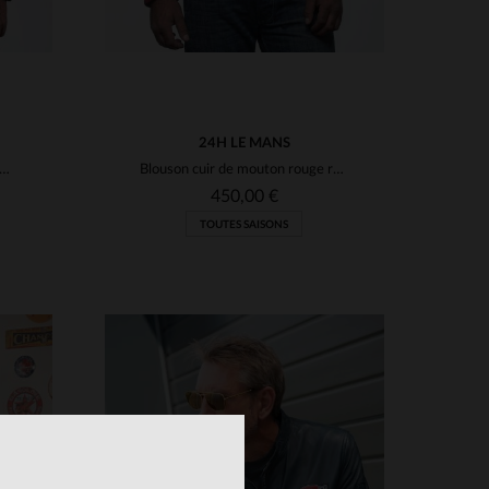
24H LE MANS
n biker en cuir de mouton vert, souple et léger. Col motard.
Blouson cuir de mouton rouge racing, inspiré des 24h du Mans.
450,00 €
TOUTES SAISONS