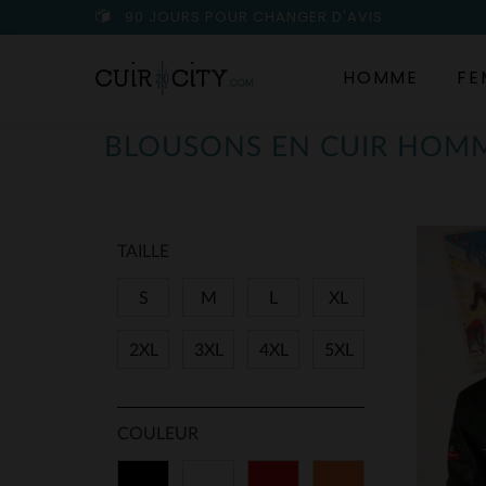
90 JOURS POUR CHANGER D'AVIS
HOMME
FE
BLOUSONS EN CUIR HOM
TAILLE
S
M
L
XL
2XL
3XL
4XL
5XL
COULEUR
Noir
Blanc
Rouge
Orange