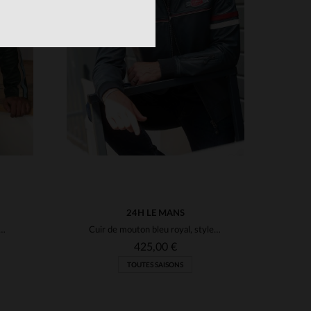
S
TAILLES DISPONIBLES
2XL
3XL
24H LE MANS
 vert, inspiré des 24H du Mans.Style motard, intemporel.
Cuir de mouton bleu royal, style motard inspiré des 24 Heures du Mans.
425,00 €
TOUTES SAISONS