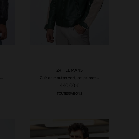
24H LE MANS
Cuir de mouton noir, style racing inspiré des 24 Heures du Mans.
Cuir de mouton vert, coupe motarde, hommage aux 24 Heures du Mans.
440,00 €
TOUTES SAISONS