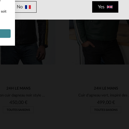
e
No
Yes
 soit
ILLES DISPONIBLES
TAILLES DISPONIBLE
S
2XL
3XL
24H LE MANS
24H LE MANS
Blouson cuir dagneau noir style pilote de course Racing Mulsanne
Cuir d'agneau
450,00 €
499,00 €
TOUTES SAISONS
TOUTES SAISONS