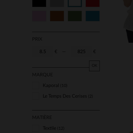
Noir
Gris
Rouge
Blanc
Rose
Cognac
Vert
Bleu
PRIX
€
—
€
OK
MARQUE
Kaporal
(10)
Le Temps Des Cerises
(2)
MATIÈRE
Textile
(12)