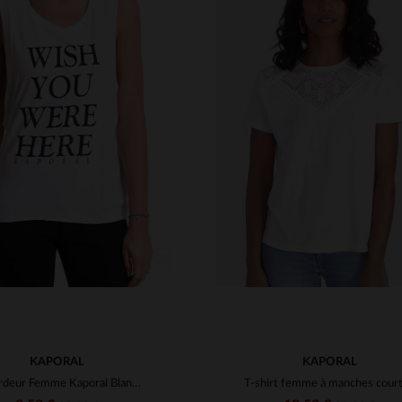
ILLES DISPONIBLES
TAILLES DISPONIBLE
S
M
L
XL
XS
S
M
L
KAPORAL
KAPORAL
Débardeur Femme Kaporal Blanc en coton