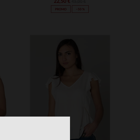
22,50 €
45,00 €
PROMO
−50 %
S
TAILLES DISPONIBLES
XS