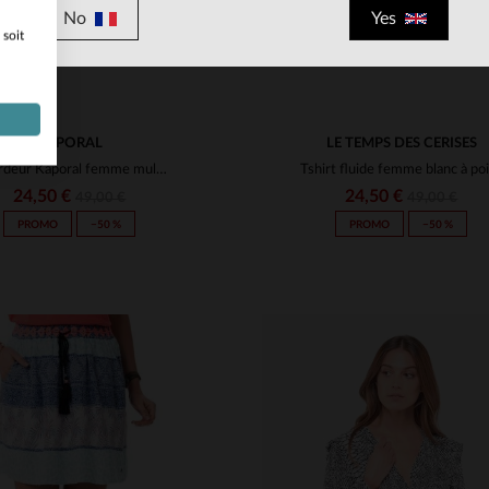
No
Yes
 soit
KAPORAL
LE TEMPS DES CERISES
Débardeur Kaporal femme multicolore
Tshirt fluide femme blanc à po
24,50 €
24,50 €
49,00 €
49,00 €
PROMO
−50 %
PROMO
−50 %