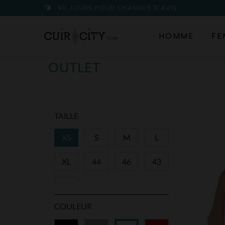
90 JOURS POUR CHANGER D'AVIS
HOMME
FE
OUTLET
TAILLE
XS
S
M
L
XL
44
46
43
45
COULEUR