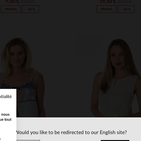
9,50 €
19,50 €
19,00 €
39,00 €
PROMO
−50 %
PROMO
−50 %
tialité
ILLES DISPONIBLES
TAILLES DISPONIBLE
, nous
XS
XS
ue tout
Would you like to be redirected to our English site?
e