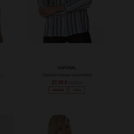
KAPORAL
Tunique femme Kaporal avec broderies
Chemise femme style british
27,50 €
55,00 €
PROMO
−50 %