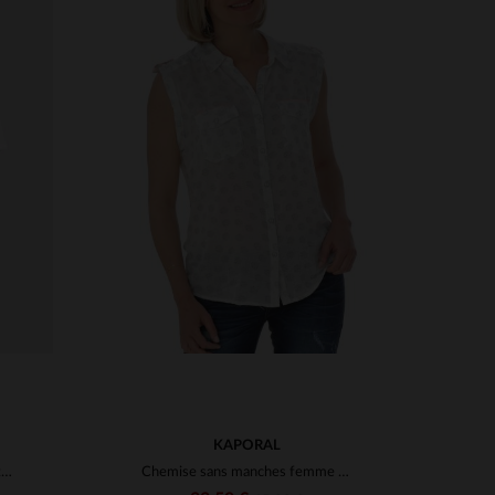
S
TAILLES DISPONIBLES
XS
S
KAPORAL
T-shirt femme à manches courtes blanc
Chemise sans manches femme blanche avec imprimé noir