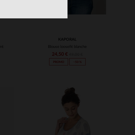
KAPORAL
int
Blouse loosefit blanche
24,50 €
49,00 €
PROMO
−50 %