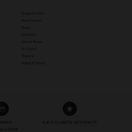
Grace Et Mila
Kome's Road
Hero Seven
Korintage
Ibana
La Petite étoil
Intuition
Last Rebels
Iron & Resin
Le Formier
Jn Llovet
Le Temps Des 
Kaporal
Les Tropezienn
Kaporal Shoes
Levinsky
EMENT
4,8/5 CLIENTS SATISFAITS
U 4 FOIS