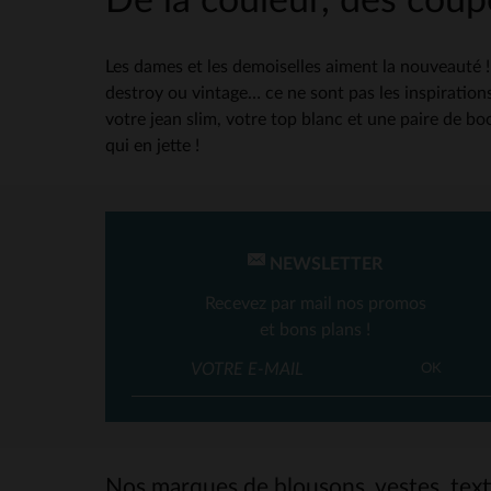
De la couleur, des coupe
Les dames et les demoiselles aiment la nouveauté !
destroy ou vintage… ce ne sont pas les inspirations
votre jean slim, votre top blanc et une paire de bo
qui en jette !
NEWSLETTER
Recevez par mail nos promos
et bons plans !
OK
Nos marques de blousons, vestes, texti