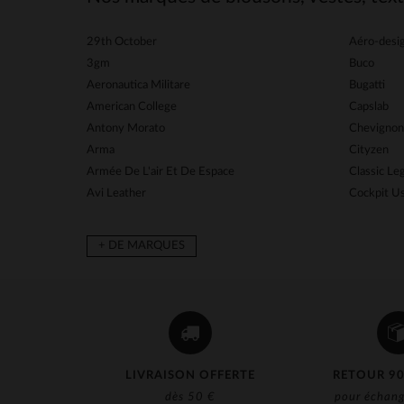
29th October
Aéro-desi
3gm
Buco
Aeronautica Militare
Bugatti
American College
Capslab
Antony Morato
Chevignon
Arma
Cityzen
Armée De L'air Et De Espace
Classic L
Avi Leather
Cockpit U
+ DE MARQUES
LIVRAISON OFFERTE
RETOUR 90
dès 50 €
pour échang