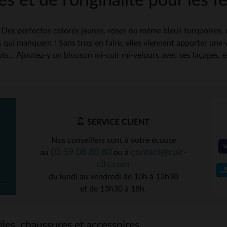
s et de l’originalité pour les
 Des perfectos colorés jaunes, roses ou même bleus turquoises, de
 qui manquent ! Sans trop en faire, elles viennent apporter une v
ots… Ajoutez-y un blouson mi-cuir mi-velours avec ses laçages, et
SERVICE CLIENT
Nos conseillers sont à votre écoute
03 59 08 80 80
contact@cuir-
au
ou à
city.com
du lundi au vendredi de 10h à 12h30
et de 13h30 à 18h.
les, chaussures et accessoires