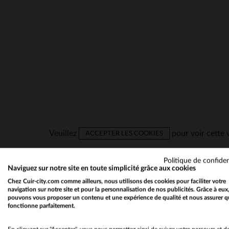
Veuillez
pour voir cette 
ACCEPTER LES COOKIES
Politique de confiden
Naviguez sur notre site en toute simplicité grâce aux cookies
VESTES EN CUIR, PARKA
Chez Cuir-city.com comme ailleurs, nous utilisons des cookies pour faciliter votre
navigation sur notre site et pour la personnalisation de nos publicités. Grâce à eux
TROUVEZ VOTRE PROCHAI
pouvons vous proposer un contenu et une expérience de qualité et nous assurer q
fonctionne parfaitement.