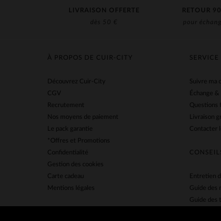
LIVRAISON OFFERTE
RETOUR 90
dès 50 €
pour échang
À PROPOS DE CUIR-CITY
SERVICE
Découvrez Cuir-City
Suivre ma
CGV
Échange &
Recrutement
Questions 
Nos moyens de paiement
Livraison g
Le pack garantie
Contacter l
*Offres et Promotions
Confidentialité
CONSEIL
Gestion des cookies
Carte cadeau
Entretien d
Mentions légales
Guide des 
Guide des t