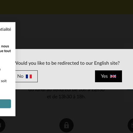
tialité
, nous
ue tout
SERVICE CLIENT
Would you like to be redirected to our English site?
Nos conseillers sont à votre écoute
e
03 59 08 80 80
contact@cuir-
au
ou à
No
Yes
 soit
city.com
du lundi au vendredi de 10h à 12h30
et de 13h30 à 18h.