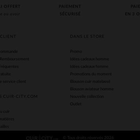
J OFFERT
PAIEMENT
PAI
e ou avoir
SÉCURISÉ
EN 3 O
 CLIENT
DANS LE STORE
 commande
Promo
 Remboursement
Idées cadeaux homme
fréquentes
Idées cadeaux femme
ratuite
Promotions du moment
e service client
Blouson cuir matelassé
Blouson aviateur homme
S CUIR-CITY.COM
Nouvelle collection
Outlet
u cuir
matières
ailles
© Tous droits réservés 2026