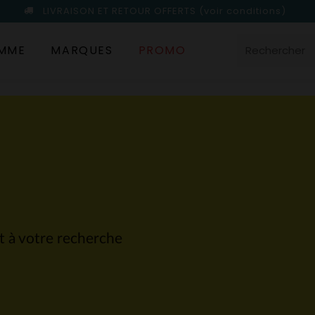
LIVRAISON ET RETOUR OFFERTS
(voir conditions)
MME
MARQUES
PROMO
nt à votre recherche