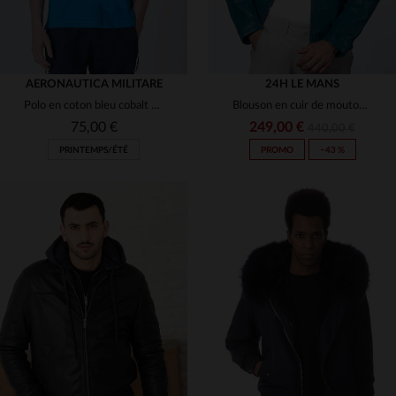
AERONAUTICA MILITARE
24H LE MANS
Polo en coton bleu cobalt Aeronautica Militare
Blouson en cuir de mouton bleu océan, souple et léger, style racing.
75,00 €
249,00 €
440,00 €
PRINTEMPS/ÉTÉ
PROMO
−43 %
TAILLES DISPONIBLES
TAILLES DISPONIBLES
M
L
XL
M
L
2XL