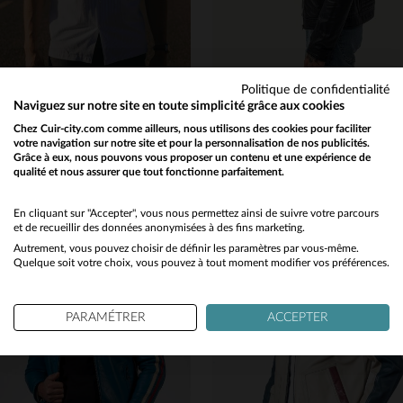
Politique de confidentialité
GULF
SERGE PARIENTE
Naviguez sur notre site en toute simplicité grâce aux cookies
Chemise manches courtes bleue avec poches poitrine
Un blouson urbain en cuir de mouton bleu marine, souple et moderne.
Chez Cuir-city.com comme ailleurs, nous utilisons des cookies pour faciliter
votre navigation sur notre site et pour la personnalisation de nos publicités.
109,00 €
285,00 €
Grâce à eux, nous pouvons vous proposer un contenu et une expérience de
TOUTES SAISONS
TOUTES SAISONS
qualité et nous assurer que tout fonctionne parfaitement.
Would you like to be redirected to our English site?
No
En cliquant sur "Accepter", vous nous permettez ainsi de suivre votre parcours
et de recueillir des données anonymisées à des fins marketing.
Autrement, vous pouvez choisir de définir les paramètres par vous-même.
Yes
Quelque soit votre choix, vous pouvez à tout moment modifier vos préférences.
TAILLES DISPONIBLES
TAILLES DISPONIBLES
PARAMÉTRER
ACCEPTER
S
M
L
XL
S