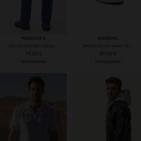
PADDOCK'S
REDSKINS
Jean en coton bleu classique pour homme
Baskets en cuir velours bleu marine
79,00 €
89,00 €
TOUTES SAISONS
TOUTES SAISONS
TAILLES DISPONIBLES
W31 L32
W33 L32
W38 L32
W40 L32
W33 L34
TAILLES DISPONIBLES
W40 L34
40
41
42
43