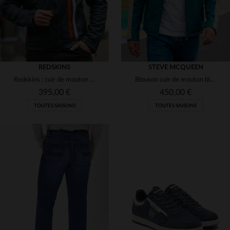
REDSKINS
STEVE MCQUEEN
Redskins : cuir de mouton bleu océan, style racing. Souple et urbain.
Blouson cuir de mouton bleu mallard, col motard, esprit Le Mans.
395,00 €
450,00 €
TOUTES SAISONS
TOUTES SAISONS
TAILLES DISPONIBLES
TAILLES DISPONIBLES
M
L
XL
2XL
3XL
M
L
XL
2XL
3XL