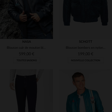
3XL
4XL
5XL
XS
M
L
XL
2XL
NASA
SCHOTT
Blouson cuir de mouton bleu marine, inspiré d'Apollo XIII.
Blouson bombers en nylon recyclé bleu marine
599,00 €
199,00 €
TOUTES SAISONS
NOUVELLE COLLECTION
TAILLES DISPONIBLES
TAILLES DISPONIBLES
M
L
XS
S
M
L
XL