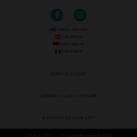
Leather-Jack.com
City-Piel.es
Leder-Jack.de
City-Pelle.it
SERVICE CLIENT
Suivre ma commande
Échange & Remboursement
CONSEILS CUIR-CITY.COM
Questions fréquentes
Livraison gratuite
Entretien du cuir
Contacter le service client
Guide des matières
À PROPOS DE CUIR-CITY
Guide des tailles
Découvrez Cuir-City
© Tous droits réservés 2026