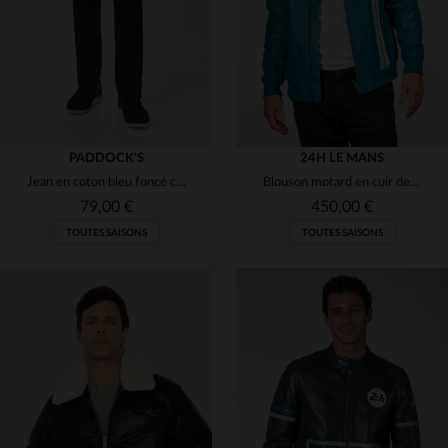
PADDOCK'S
24H LE MANS
Jean en coton bleu foncé classique pour homme
Blouson motard en cuir de mouton bleu Mallard, coupe regular.
79,00 €
450,00 €
TOUTES SAISONS
TOUTES SAISONS
TAILLES DISPONIBLES
TAILLES DISPONIBLES
W31 L32
W32 L32
W33 L32
W38 L32
W40 L32
S
M
L
XL
2XL
W42 L32
W44 L32
W40 L34
3XL