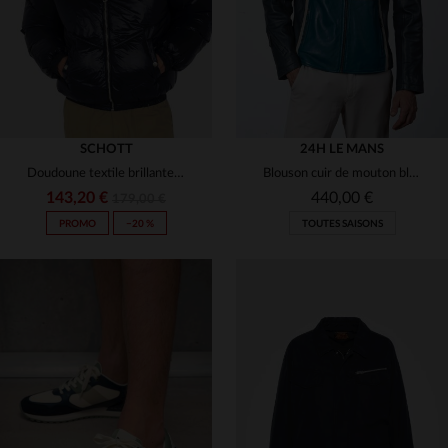
SCHOTT
24H LE MANS
Doudoune textile brillante oversize avec col fourrure synthétique
Blouson cuir de mouton bleu, motard.Léger, coupe droite, décontracté.
143,20 €
440,00 €
179,00 €
PROMO
−20 %
TOUTES SAISONS
TAILLES DISPONIBLES
XS
S
M
L
XL
TAILLES DISPONIBLES
2XL
S
M
L
XL
2XL