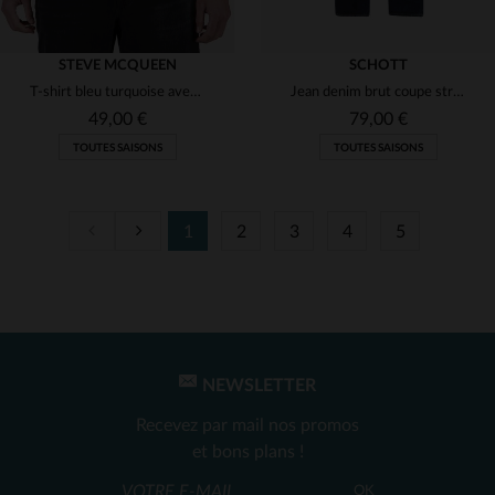
STEVE MCQUEEN
SCHOTT
T-shirt bleu turquoise avec illustration graphique Steve McQueen
Jean denim brut coupe straight
49,00 €
79,00 €
TOUTES SAISONS
TOUTES SAISONS
1
2
3
4
5
TAILLES DISPONIBLES
TAILLES DISPONIBLES
S
L
XL
31
33
34
36
NEWSLETTER
Recevez par mail nos promos
et bons plans !
OK