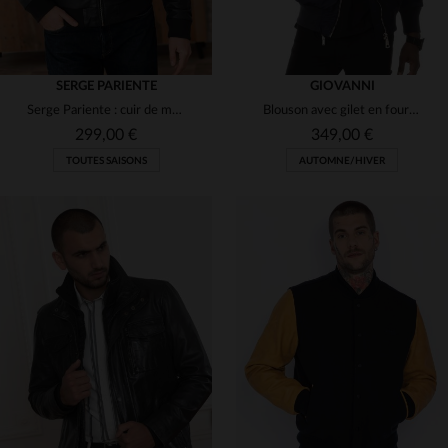
SERGE PARIENTE
GIOVANNI
Serge Pariente : cuir de mouton bleu marine, souple, Amos Hood Navy.
Blouson avec gilet en fourrure amovible
299,00 €
349,00 €
TOUTES SAISONS
AUTOMNE/HIVER
TAILLES DISPONIBLES
TAILLES DISPONIBLES
L
2XL
48