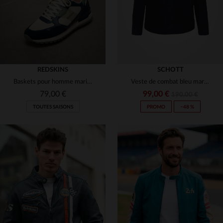
REDSKINS
SCHOTT
Baskets pour homme marine écru kaki
Veste de combat bleu marine
79,00 €
99,00 €
190,00 €
TOUTES SAISONS
PROMO
−48 %
TAILLES DISPONIBLES
TAILLES DISPONIBLES
40
42
43
S
M
L
XL