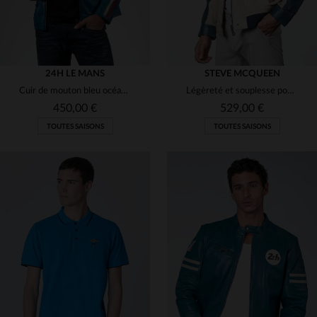
24H LE MANS
STEVE MCQUEEN
Cuir de mouton bleu océan, style motard et hommage aux 24h du Mans.
Légèreté et souplesse pour ce cuir de mouton bleu royal, style motard.
450,00 €
529,00 €
TOUTES SAISONS
TOUTES SAISONS
TAILLES DISPONIBLES
TAILLES DISPONIBLES
S
M
XL
3XL
M
L
XL
2XL
3XL