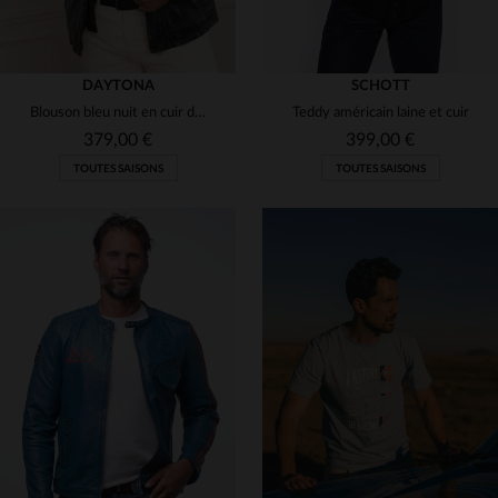
DAYTONA
SCHOTT
Blouson bleu nuit en cuir de mouton, souple et indémodable.
Teddy américain laine et cuir
379,00 €
399,00 €
TOUTES SAISONS
TOUTES SAISONS
TAILLES DISPONIBLES
TAILLES DISPONIBLES
S
XL
S
XL
2XL
3XL