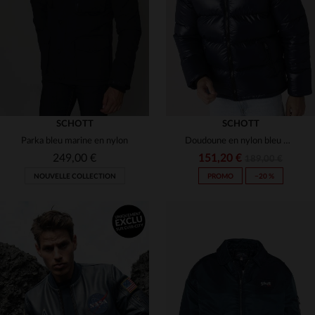
(21)
3XL
4XL
L
XL
2XL
(3)
(2)
(13)
(2)
(4)
(2)
SCHOTT
SCHOTT
Parka bleu marine en nylon
(8)
Doudoune en nylon bleu marine homme
249,00 €
151,20 €
189,00 €
(38)
NOUVELLE COLLECTION
PROMO
−20 %
(29)
(2)
(10)
TAILLES DISPONIBLES
(1)
S
M
L
XL
2XL
TAILLES DISPONIBLES