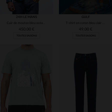
24H LE MANS
GULF
Cuir de mouton bleu océan, souple et léger, inspiré du Mans.
T-shirt en coton bleu clair racing
450,00 €
49,00 €
TOUTES SAISONS
TOUTES SAISONS
TAILLES DISPONIBLES
TAILLES DISPONIBLES
L
2XL
3XL
4XL
S
XL