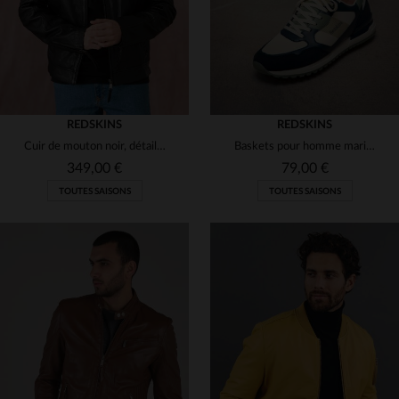
REDSKINS
REDSKINS
Cuir de mouton noir, détails métalliques : l'essence du blouson biker.
Baskets pour homme marine écru kaki
349,00 €
79,00 €
TOUTES SAISONS
TOUTES SAISONS
TAILLES DISPONIBLES
TAILLES DISPONIBLES
M
L
2XL
3XL
40
42
43