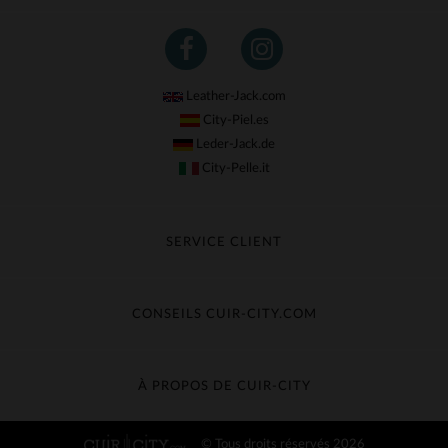
Leather-Jack.com
City-Piel.es
Leder-Jack.de
City-Pelle.it
SERVICE CLIENT
Suivre ma commande
Échange & Remboursement
CONSEILS CUIR-CITY.COM
Questions fréquentes
Livraison gratuite
Entretien du cuir
Contacter le service client
Guide des matières
À PROPOS DE CUIR-CITY
Guide des tailles
Découvrez Cuir-City
© Tous droits réservés 2026