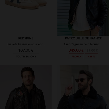
(1)
(6)
(2)
(1)
REDSKINS
PATROUILLE DE FRANCE
(6)
Baskets basses en cuir écru marine rouge
Cuir d'agneau noir, blouson aviateur Redskins et Patrouille de France.
(4)
109,00 €
349,00 €
489,00 €
TOUTES SAISONS
PROMO
−29 %
(46)
(1)
(3)
TAILLES DISPONIBLES
40
42
43
44
45
TAILLES DISPONIBLES
46
S
M
L
XL
3XL