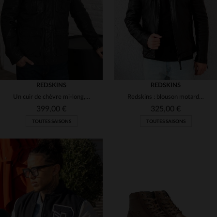
M
L
XL
2XL
S
M
L
XL
2XL
(1)
(205)
(18)
(2)
(2)
(53)
(2)
(4)
REDSKINS
REDSKINS
(3)
Un cuir de chèvre mi-long, regular et indémodable signé Redskins.
Redskins : blouson motard en cuir de mouton, noir, coupe regular.
399,00 €
325,00 €
(2)
TOUTES SAISONS
TOUTES SAISONS
(13)
(3)
(4)
TAILLES DISPONIBLES
TAILLES DISPONIBLES
(1)
S
M
L
XL
2XL
S
M
L
XL
2XL
(4)