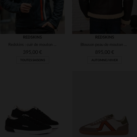
REDSKINS
REDSKINS
Redskins : cuir de mouton bleu océan, style racing. Souple et urbain.
Blouson peau de mouton marron-beige.Bombardier chaud et intemporel.
395,00 €
895,00 €
TOUTES SAISONS
AUTOMNE/HIVER
TAILLES DISPONIBLES
TAILLES DISPONIBLES
M
L
XL
2XL
3XL
M
L
XL
2XL
3XL