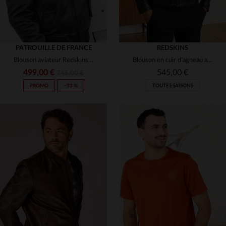
PATROUILLE DE FRANCE
REDSKINS
Blouson aviateur Redskins en cuir de mouton noir, col fourrure.
Blouson en cuir d'agneau au tannage, chic et éco-responsable.
499,00 €
545,00 €
745,00 €
PROMO
−33 %
TOUTES SAISONS
TAILLES DISPONIBLES
TAILLES DISPONIBLES
M
L
XL
2XL