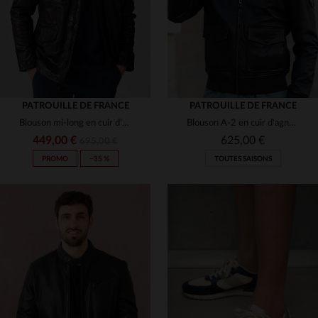
PATROUILLE DE FRANCE
PATROUILLE DE FRANCE
Blouson mi-long en cuir d'agneau, hommage à la Patrouille de France.
Blouson A-2 en cuir d'agneau souple, écussons Patrouille de France.
449,00 €
625,00 €
695,00 €
PROMO
−35 %
TOUTES SAISONS
TAILLES DISPONIBLES
TAILLES DISPONIBLES
M
L
XL
M
L
XL