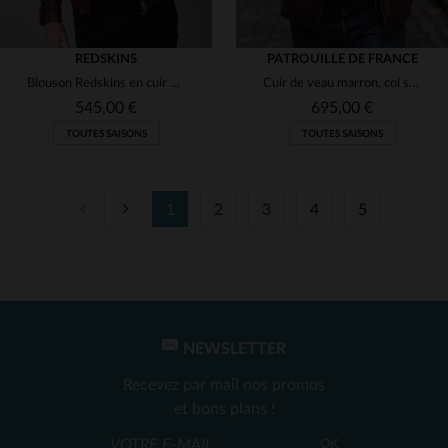
REDSKINS
PATROUILLE DE FRANCE
Blouson Redskins en cuir biodégradable, marron vieilli et sans chrome.
Cuir de veau marron, col shearling : un blouson aviateur intemporel.
545,00 €
695,00 €
TOUTES SAISONS
TOUTES SAISONS
1
2
3
4
5
TAILLES DISPONIBLES
TAILLES DISPONIBLES
L
XL
2XL
M
L
XL
2XL
NEWSLETTER
Recevez par mail nos promos
et bons plans !
OK