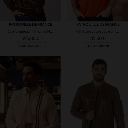
PATROUILLE DE FRANCE
PATROUILLE DE FRANCE
Cuir d'agneau marron, style teddy et touche aviateur pour ce blouson.
T-shirt en coton couleur rouille avec logo ton sur ton
595,00 €
85,00 €
TOUTES SAISONS
TOUTES SAISONS
TAILLES DISPONIBLES
TAILLES DISPONIBLES
M
L
XL
2XL
M
L
XL
2XL