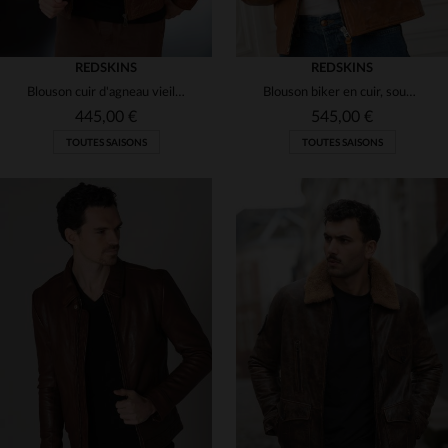
REDSKINS
REDSKINS
Blouson cuir d'agneau vieilli, col chemise, style vintage Redskins.
Blouson biker en cuir, souple et ajusté, au style patiné.
445,00 €
545,00 €
TOUTES SAISONS
TOUTES SAISONS
TAILLES DISPONIBLES
TAILLES DISPONIBLES
M
L
XL
L
XL
2XL