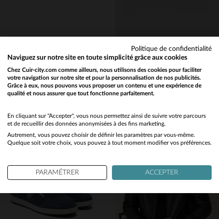
Politique de confidentialité
REDSKINS
REDSKINS
Naviguez sur notre site en toute simplicité grâce aux cookies
Baskets en toile noires
Baskets basses à lacets écru, vert et orange
Chez Cuir-city.com comme ailleurs, nous utilisons des cookies pour faciliter
votre navigation sur notre site et pour la personnalisation de nos publicités.
59,00 €
109,00 €
Grâce à eux, nous pouvons vous proposer un contenu et une expérience de
TOUTES SAISONS
TOUTES SAISONS
qualité et nous assurer que tout fonctionne parfaitement.
Would you like to be redirected to our English site?
No
En cliquant sur "Accepter", vous nous permettez ainsi de suivre votre parcours
et de recueillir des données anonymisées à des fins marketing.
Autrement, vous pouvez choisir de définir les paramètres par vous-même.
Yes
Quelque soit votre choix, vous pouvez à tout moment modifier vos préférences.
TAILLES DISPONIBLES
TAILLES DISPONIBLES
PARAMÉTRER
ACCEPTER
40
41
42
43
40
41
42
43
45