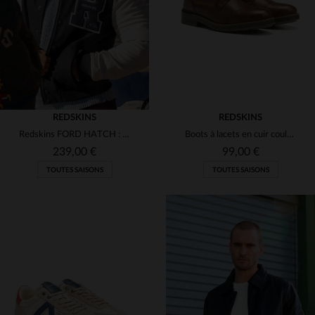
3XL
(4)
3XL
(8)
(1)
(25)
(1)
REDSKINS
REDSKINS
(3)
Redskins FORD HATCH : cuir de vachette et nylon pour un look urbain.
Boots à lacets en cuir couleur brandy
239,00 €
99,00 €
(11)
TOUTES SAISONS
TOUTES SAISONS
(5)
(4)
(16)
(166)
TAILLES DISPONIBLES
(118)
TAILLES DISPONIBLES
(19)
L
XL
2XL
40
41
43
44