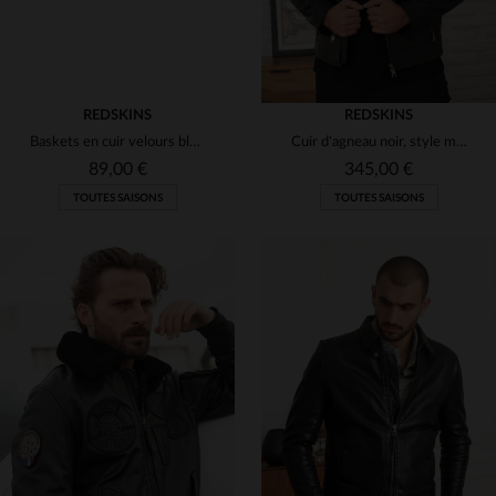
REDSKINS
REDSKINS
Baskets en cuir velours bleu marine
Cuir d'agneau noir, style motard Redskins.Zip et coupe classique.
89,00 €
345,00 €
TOUTES SAISONS
TOUTES SAISONS
TAILLES DISPONIBLES
TAILLES DISPONIBLES
40
41
42
43
M
L
XL
2XL