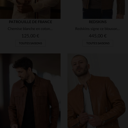
PATROUILLE DE FRANCE
REDSKINS
Chemise blanche en coton avec bandes bleu blanc rouge
Redskins signe ce blouson motard en cuir de mouton cognac.
125,00 €
445,00 €
TOUTES SAISONS
TOUTES SAISONS
TAILLES DISPONIBLES
TAILLES DISPONIBLES
M
L
XL
2XL
L
XL
2XL