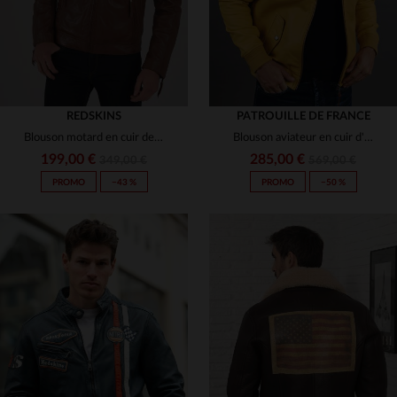
REDSKINS
PATROUILLE DE FRANCE
Blouson motard en cuir de mouton cognac.Coupe slim, détails soignés.
Blouson aviateur en cuir d'agneau jaune, coupe slimfit Redskins.
199,00 €
285,00 €
349,00 €
569,00 €
PROMO
−43 %
PROMO
−50 %
TAILLES DISPONIBLES
TAILLES DISPONIBLES
2XL
3XL
L
XL