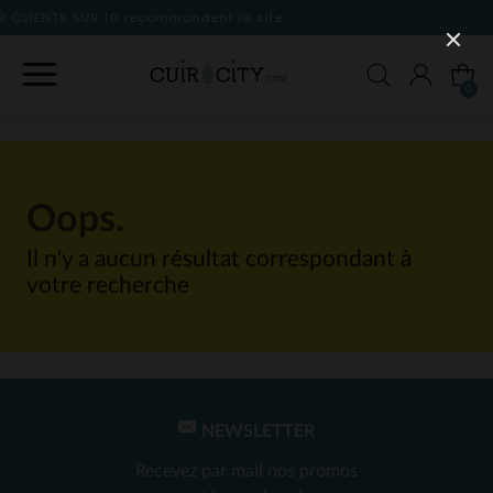
mmandent le site
0
Oops.
Il n'y a aucun résultat correspondant à
votre recherche
NEWSLETTER
Recevez par mail nos promos