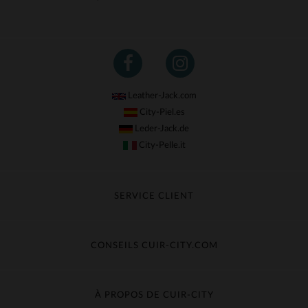
Leather-Jack.com
City-Piel.es
Leder-Jack.de
City-Pelle.it
SERVICE CLIENT
Suivre ma commande
Échange & Remboursement
CONSEILS CUIR-CITY.COM
Questions fréquentes
Livraison gratuite
Entretien du cuir
Contacter le service client
Guide des matières
À PROPOS DE CUIR-CITY