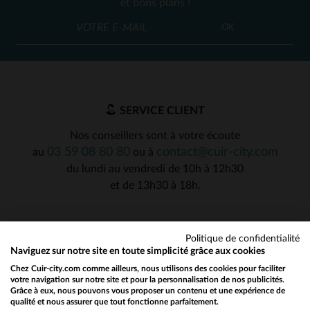
et bons plans !
OK
SERVICE CLIENT
Nos conseillers sont à votre écoute
03 59 08 80 80
contact@cuir-city.com
au
ou à
du lundi au vendredi de 10h à 12h30
et de 13h30 à 18h.
Politique de confidentialité
NOS PARTENAIRES DE CONFIANCE
Naviguez sur notre site en toute simplicité grâce aux cookies
Chez Cuir-city.com comme ailleurs, nous utilisons des cookies pour faciliter
votre navigation sur notre site et pour la personnalisation de nos publicités.
Grâce à eux, nous pouvons vous proposer un contenu et une expérience de
qualité et nous assurer que tout fonctionne parfaitement.
Would you like to be redirected to our English site?