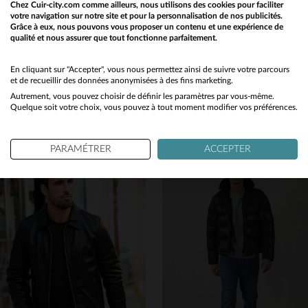
Chez Cuir-city.com comme ailleurs, nous utilisons des cookies pour faciliter
votre navigation sur notre site et pour la personnalisation de nos publicités.
Grâce à eux, nous pouvons vous proposer un contenu et une expérience de
qualité et nous assurer que tout fonctionne parfaitement.
Would you like to be redirected to our English site?
No
En cliquant sur "Accepter", vous nous permettez ainsi de suivre votre parcours
DAYTONA
CITYZEN
et de recueillir des données anonymisées à des fins marketing.
Un cuir de mouton noir lisse, coupe regular, pour un style motard.
Un motard en cuir de mouton noir, souple et léger. Grandes tailles.
Autrement, vous pouvez choisir de définir les paramètres par vous-même.
Yes
299,00 €
299,00 €
Quelque soit votre choix, vous pouvez à tout moment modifier vos préférences.
TOUTES SAISONS
TOUTES SAISONS
PARAMÉTRER
ACCEPTER
TAILLES DISPONIBLES
TAILLES DISPONIBLES
M
XL
2XL
3XL
58
64
66
68