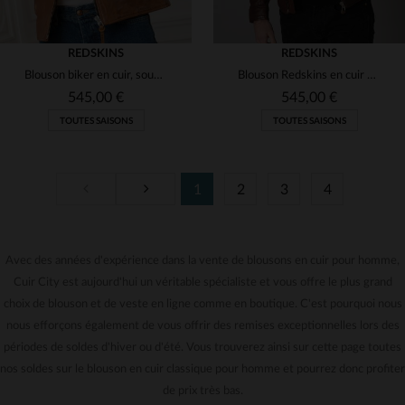
REDSKINS
REDSKINS
Blouson biker en cuir, souple et ajusté, au style patiné.
Blouson Redskins en cuir biodégradable, marron vieilli et sans chrome.
545,00 €
545,00 €
TOUTES SAISONS
TOUTES SAISONS
1
2
3
4
Avec des années d'expérience dans la vente de blousons en cuir pour homme,
TAILLES DISPONIBLES
TAILLES DISPONIBLES
Cuir City est aujourd'hui un véritable spécialiste et vous offre le plus grand
L
XL
2XL
L
XL
2XL
choix de blouson et de veste en ligne comme en boutique. C'est pourquoi nous
nous efforçons également de vous offrir des remises exceptionnelles lors des
périodes de soldes d'hiver ou d'été. Vous trouverez ainsi sur cette page toutes
nos soldes sur le blouson en cuir classique pour homme et pourrez donc profiter
de prix très bas.