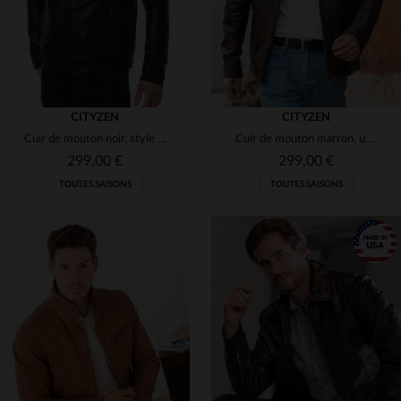
CITYZEN
CITYZEN
Cuir de mouton noir, style motard, coupe regular et détails soignés.
Cuir de mouton marron, un blouson classique pour un style décontracté.
299,00 €
299,00 €
TOUTES SAISONS
TOUTES SAISONS
TAILLES DISPONIBLES
58
60
68
70
72
TAILLES DISPONIBLES
66
68
70
72
74
74