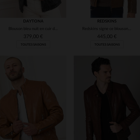
DAYTONA
REDSKINS
Blouson bleu nuit en cuir de mouton, souple et indémodable.
Redskins signe ce blouson motard en cuir de mouton cognac.
379,00 €
445,00 €
TOUTES SAISONS
TOUTES SAISONS
TAILLES DISPONIBLES
TAILLES DISPONIBLES
S
XL
L
XL
2XL