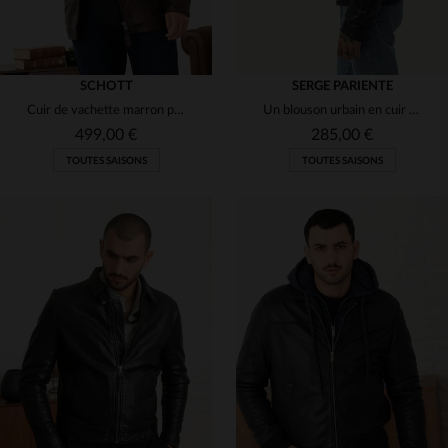
SCHOTT
SERGE PARIENTE
Cuir de vachette marron pour ce blouson aviateur, un classique Schott.
Un blouson urbain en cuir de mouton bleu marine, souple et moderne.
499,00 €
285,00 €
TOUTES SAISONS
TOUTES SAISONS
TAILLES DISPONIBLES
TAILLES DISPONIBLES
S
M
S