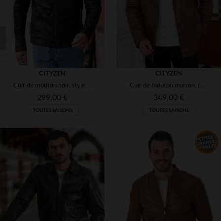
CITYZEN
CITYZEN
Cuir de mouton noir, style motard sobre pour grandes tailles.
Cuir de mouton marron, coupe droite, style classique et raffiné.
299,00 €
349,00 €
TOUTES SAISONS
TOUTES SAISONS
TAILLES DISPONIBLES
52
54
56
58
66
TAILLES DISPONIBLES
70
S
M
L
2XL