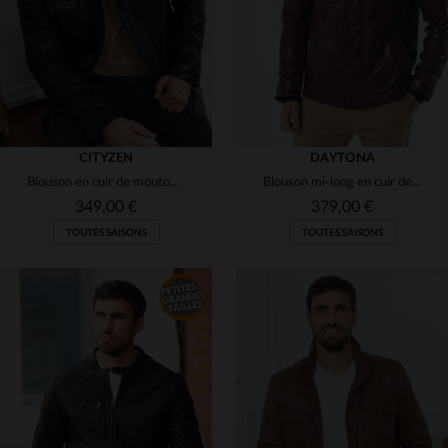
CITYZEN
DAYTONA
Blouson en cuir de mouton noir, souple et brillant, style intemporel.
Blouson mi-long en cuir de mouton bison, élégant et fonctionnel.
349,00 €
379,00 €
TOUTES SAISONS
TOUTES SAISONS
TAILLES DISPONIBLES
TAILLES DISPONIBLES
S
M
L
XL
S
M
L
XL