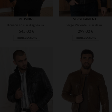
REDSKINS
SERGE PARIENTE
Blouson en cuir d'agneau au tannage, chic et éco-responsable.
Serge Pariente : cuir de mouton bleu marine, souple, Amos Hood Navy.
545,00 €
299,00 €
TOUTES SAISONS
TOUTES SAISONS
TAILLES DISPONIBLES
TAILLES DISPONIBLES
L
XL
2XL
L
2XL