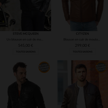
STEVE MCQUEEN
CITYZEN
Un blouson en cuir de mouton noir, au style inspiré de Steve McQueen.
Blouson en cuir de mouton cognac. Coupe motard, style intemporel.
545,00 €
299,00 €
TOUTES SAISONS
TOUTES SAISONS
TAILLES DISPONIBLES
S
M
L
XL
2XL
TAILLES DISPONIBLES
3XL
4XL
60
64
66
68