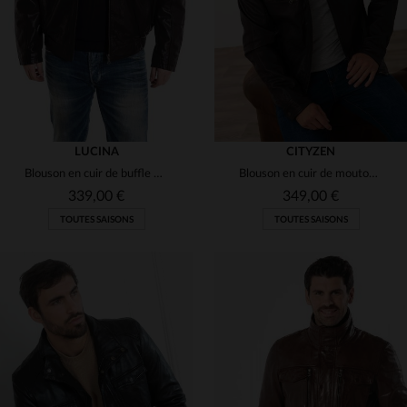
S
M
L
XL
2XL
S
M
L
XL
3XL
LUCINA
CITYZEN
Blouson en cuir de buffle marron, coupe ample et durable.
Blouson en cuir de mouton marron, épuré et intemporel.
339,00 €
349,00 €
TOUTES SAISONS
TOUTES SAISONS
TAILLES DISPONIBLES
TAILLES DISPONIBLES
2XL
3XL
M
XL
2XL
3XL