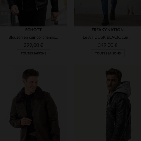
SCHOTT
FREAKY NATION
Blouson en cuir col chemise simple noir
Le AT DUSK BLACK, cuir de mouton noir, s'adapte à toutes les saisons.
299,00 €
349,00 €
TOUTES SAISONS
TOUTES SAISONS
TAILLES DISPONIBLES
TAILLES DISPONIBLES
L
2XL
3XL
S
M
L
XL
2XL