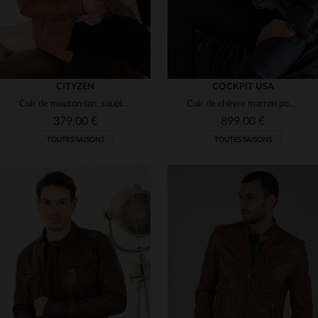
CITYZEN
COCKPIT USA
Cuir de mouton tan, souple et intemporel, pour un blouson élégant.
Cuir de chèvre marron pour ce blouson inspiré des vestes de vol USN.
379,00 €
899,00 €
TOUTES SAISONS
TOUTES SAISONS
TAILLES DISPONIBLES
TAILLES DISPONIBLES
M
L
XL
3XL
38
40
42
44
46