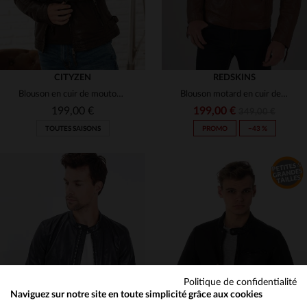
CITYZEN
REDSKINS
Blouson en cuir de mouton, coupe skinny, léger et indémodable.
Blouson motard en cuir de mouton cognac.Coupe slim, détails soignés.
199,00 €
199,00 €
349,00 €
TOUTES SAISONS
PROMO
−43 %
TAILLES DISPONIBLES
TAILLES DISPONIBLES
XL
2XL
2XL
3XL
Politique de confidentialité
Naviguez sur notre site en toute simplicité grâce aux cookies