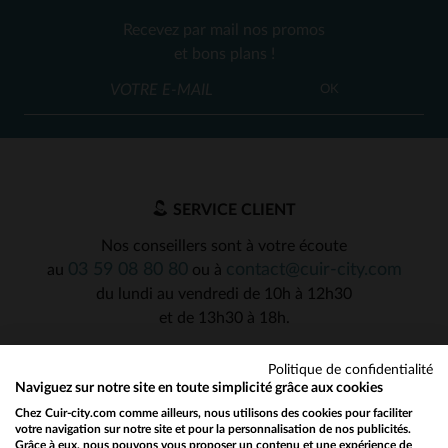
Recevez par mail nos promos
et bons plans !
OK
SERVICE CLIENT
Nos conseillers sont à votre écoute
03 59 08 80 80
contact@cuir-city.com
au
ou à
du lundi au vendredi de 10h à 12h30
et de 13h30 à 18h.
Politique de confidentialité
Naviguez sur notre site en toute simplicité grâce aux cookies
NOS PARTENAIRES DE CONFIANCE
Chez Cuir-city.com comme ailleurs, nous utilisons des cookies pour faciliter
votre navigation sur notre site et pour la personnalisation de nos publicités.
Grâce à eux, nous pouvons vous proposer un contenu et une expérience de