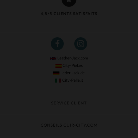
4,8/5 CLIENTS SATISFAITS
Leather-Jack.com
City-Piel.es
Leder-Jack.de
City-Pelle.it
SERVICE CLIENT
Suivre ma commande
Échange & Remboursement
CONSEILS CUIR-CITY.COM
Questions fréquentes