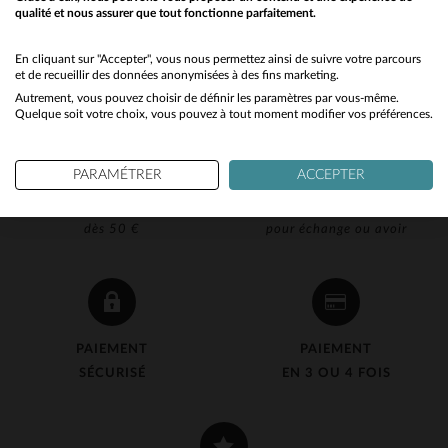
qualité et nous assurer que tout fonctionne parfaitement.
Would you like to be redirected to our English site?
No
En cliquant sur "Accepter", vous nous permettez ainsi de suivre votre parcours
et de recueillir des données anonymisées à des fins marketing.
Autrement, vous pouvez choisir de définir les paramètres par vous-même.
Yes
Quelque soit votre choix, vous pouvez à tout moment modifier vos préférences.
PARAMÉTRER
ACCEPTER
LIVRAISON OFFERTE
RETOUR 90J OFFERT
dès 50 €
pour échange ou avoir
PAIEMENT
PAIEMENT
SÉCURISÉ
EN 3 OU 4 FOIS