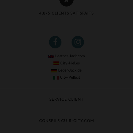
4,8/5 CLIENTS SATISFAITS
Leather-Jack.com
City-Piel.es
Leder-Jack.de
City-Pelle.it
SERVICE CLIENT
Suivre ma commande
Échange & Remboursement
CONSEILS CUIR-CITY.COM
Questions fréquentes