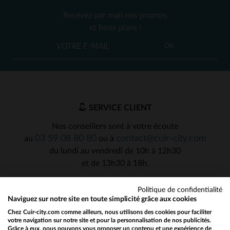
Recevez par mail nos promos
et bons plans !
OK
SERVICE CLIENT
Nos conseillers sont à votre écoute
03 59 08 80 80
contact@cuir-city.com
au
ou à
du lundi au vendredi de 10h à 12h30
et de 13h30 à 18h.
Politique de confidentialité
Naviguez sur notre site en toute simplicité grâce aux cookies
NOS PARTENAIRES DE CONFIANCE
Chez Cuir-city.com comme ailleurs, nous utilisons des cookies pour faciliter
votre navigation sur notre site et pour la personnalisation de nos publicités.
Grâce à eux, nous pouvons vous proposer un contenu et une expérience de