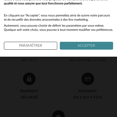
qualité et nous assurer que tout fonctionne parfaitement.
Would you like to be redirected to our English site?
No
En cliquant sur "Accepter", vous nous permettez ainsi de suivre votre parcours
et de recueillir des données anonymisées à des fins marketing.
Autrement, vous pouvez choisir de définir les paramètres par vous-même.
Yes
Quelque soit votre choix, vous pouvez à tout moment modifier vos préférences.
PARAMÉTRER
ACCEPTER
LIVRAISON OFFERTE
RETOUR 90J OFFERT
dès 50 €
pour échange ou avoir
PAIEMENT
PAIEMENT
SÉCURISÉ
EN 3 OU 4 FOIS