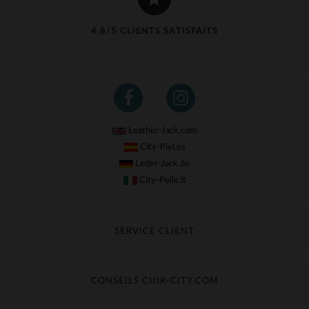
4,8/5 CLIENTS SATISFAITS
Leather-Jack.com
City-Piel.es
Leder-Jack.de
City-Pelle.it
SERVICE CLIENT
Suivre ma commande
Échange & Remboursement
CONSEILS CUIR-CITY.COM
Questions fréquentes