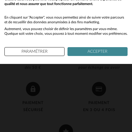
qualité et nous assurer que tout fonctionne parfaitement.
Would you like to be redirected to our English site?
No
En cliquant sur "Accepter", vous nous permettez ainsi de suivre votre parcours
et de recueillir des données anonymisées à des fins marketing.
Autrement, vous pouvez choisir de définir les paramètres par vous-même.
Yes
Quelque soit votre choix, vous pouvez à tout moment modifier vos préférences.
PARAMÉTRER
ACCEPTER
LIVRAISON OFFERTE
RETOUR 90J OFFERT
dès 50 €
pour échange ou avoir
PAIEMENT
PAIEMENT
SÉCURISÉ
EN 3 OU 4 FOIS