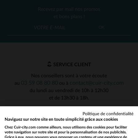
Recevez par mail nos promos
et bons plans !
OK
SERVICE CLIENT
Nos conseillers sont à votre écoute
03 59 08 80 80
contact@cuir-city.com
au
ou à
du lundi au vendredi de 10h à 12h30
et de 13h30 à 18h.
Politique de confidentialité
Naviguez sur notre site en toute simplicité grâce aux cookies
NOS PARTENAIRES DE CONFIANCE
Chez Cuir-city.com comme ailleurs, nous utilisons des cookies pour faciliter
votre navigation sur notre site et pour la personnalisation de nos publicités.
Grâce à eux, nous pouvons vous proposer un contenu et une expérience de