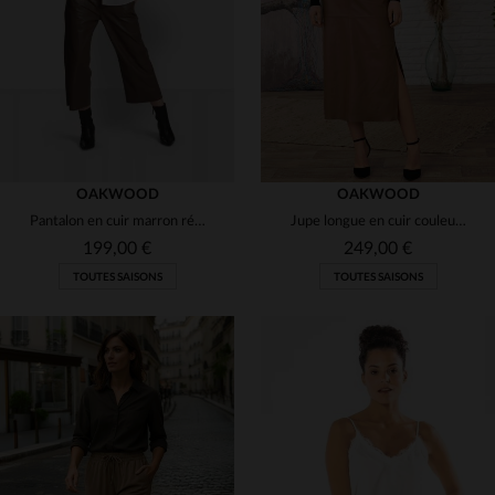
36
38
40
S
M
L
OAKWOOD
OAKWOOD
Pantalon en cuir marron rétro taille haute
Jupe longue en cuir couleur café
199,00 €
249,00 €
TOUTES SAISONS
TOUTES SAISONS
TAILLES DISPONIBLES
TAILLES DISPONIBLES