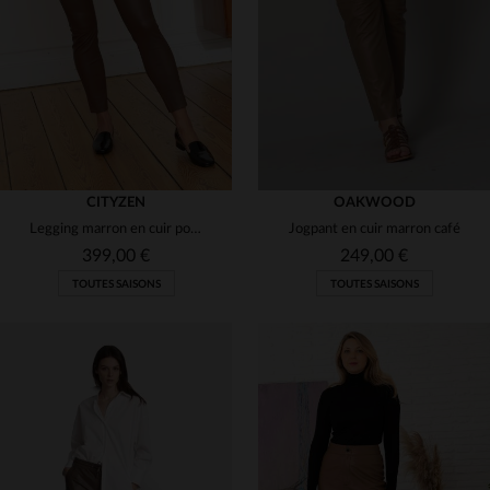
(1)
(4)
(2)
(1)
(4)
(1)
(6)
CITYZEN
OAKWOOD
Legging marron en cuir pour femme
Jogpant en cuir marron café
399,00 €
249,00 €
TOUTES SAISONS
TOUTES SAISONS
TAILLES DISPONIBLES
TAILLES DISPONIBLES