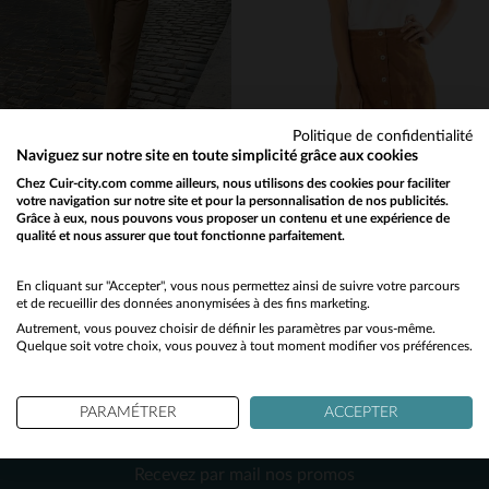
XS
M
S
M
Politique de confidentialité
Naviguez sur notre site en toute simplicité grâce aux cookies
OAKWOOD
ROSE GARDEN
Chez Cuir-city.com comme ailleurs, nous utilisons des cookies pour faciliter
votre navigation sur notre site et pour la personnalisation de nos publicités.
Jogpant en cuir suédé marron clair
Jupe taille haute en cuir suede velours
Grâce à eux, nous pouvons vous proposer un contenu et une expérience de
279,00 €
129,00 €
qualité et nous assurer que tout fonctionne parfaitement.
Would you like to be redirected to our English site?
TOUTES SAISONS
TOUTES SAISONS
No
En cliquant sur "Accepter", vous nous permettez ainsi de suivre votre parcours
et de recueillir des données anonymisées à des fins marketing.
Autrement, vous pouvez choisir de définir les paramètres par vous-même.
Yes
Quelque soit votre choix, vous pouvez à tout moment modifier vos préférences.
PARAMÉTRER
ACCEPTER
NEWSLETTER
TAILLES DISPONIBLES
TAILLES DISPONIBLES
Recevez par mail nos promos
XS
XL
L