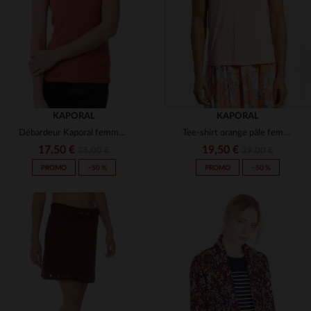
XS
S
XS
KAPORAL
KAPORAL
Débardeur Kaporal femme coloris orange chutney
Tee-shirt orange pâle femme
17,50 €
19,50 €
35,00 €
39,00 €
PROMO
−50 %
PROMO
−50 %
TAILLES DISPONIBLES
TAILLES DISPONIBLES
XS
S
S
M