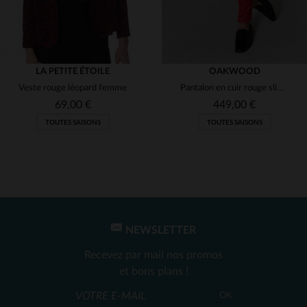
LA PETITE ÉTOILE
OAKWOOD
Veste rouge léopard femme
Pantalon en cuir rouge slimfit
69,00 €
449,00 €
TOUTES SAISONS
TOUTES SAISONS
NEWSLETTER
TAILLES DISPONIBLES
TAILLES DISPONIBLES
Recevez par mail nos promos
T3
38
et bons plans !
OK