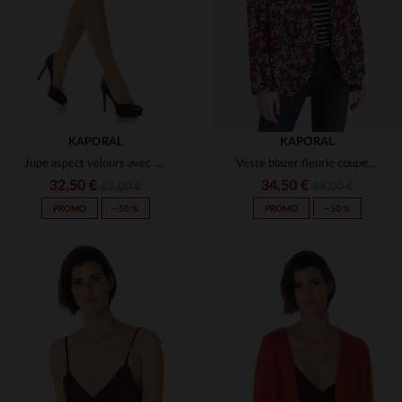
KAPORAL
KAPORAL
Jupe aspect velours avec oeillet en métal
Veste blazer fleurie coupe loose
32,50 €
34,50 €
65,00 €
69,00 €
PROMO
−50 %
PROMO
−50 %
TAILLES DISPONIBLES
TAILLES DISPONIBLES
S
L
XS
M