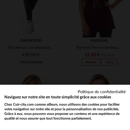
OAKWOOD
KAPORAL
Pantalon en cuir bordeaux femme
Tee-shirt femme bordeaux Kaporal
439,00 €
12,50 €
25,00 €
TOUTES SAISONS
PROMO
−50 %
Politique de confidentialité
Naviguez sur notre site en toute simplicité grâce aux cookies
Chez Cuir-city.com comme ailleurs, nous utilisons des cookies pour faciliter
TAILLES DISPONIBLES
TAILLES DISPONIBLES
votre navigation sur notre site et pour la personnalisation de nos publicités.
Grâce à eux, nous pouvons vous proposer un contenu et une expérience de
qualité et nous assurer que tout fonctionne parfaitement.
Would you like to be redirected to our English site?
34
XS