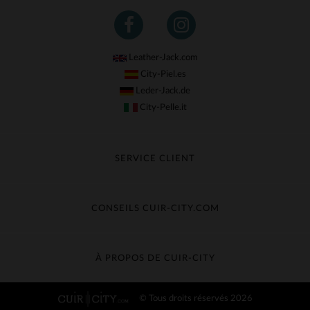
Leather-Jack.com
City-Piel.es
Leder-Jack.de
City-Pelle.it
SERVICE CLIENT
Suivre ma commande
Échange & Remboursement
CONSEILS CUIR-CITY.COM
Questions fréquentes
Livraison gratuite
Entretien du cuir
Contacter le service client
Guide des matières
À PROPOS DE CUIR-CITY
Guide des tailles
Découvrez Cuir-City
© Tous droits réservés 2026
CGV