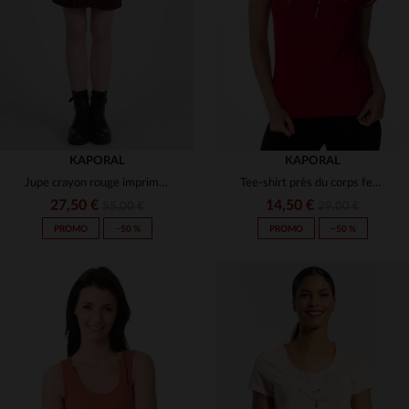
36
38
36
38
40
KAPORAL
KAPORAL
Jupe crayon rouge imprimé animal
Tee-shirt près du corps femme rouge
27,50 €
14,50 €
55,00 €
29,00 €
PROMO
−50 %
PROMO
−50 %
TAILLES DISPONIBLES
TAILLES DISPONIBLES