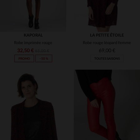
KAPORAL
LA PETITE ÉTOILE
Robe imprimée rouge
Robe rouge léopard femme
32,50 €
69,00 €
65,00 €
PROMO
−50 %
TOUTES SAISONS
TAILLES DISPONIBLES
TAILLES DISPONIBLES
S
T3