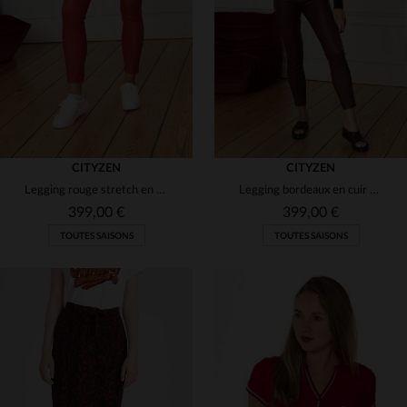
(2)
(12)
(4)
(4)
(16)
(1)
(2)
(5)
(3)
CITYZEN
CITYZEN
(2)
Legging rouge stretch en cuir
Legging bordeaux en cuir Stretch pour femme
(17)
(8)
399,00 €
399,00 €
(1)
TOUTES SAISONS
TOUTES SAISONS
TAILLES DISPONIBLES
TAILLES DISPONIBLES