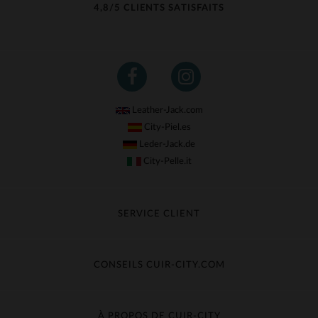
4,8/5 CLIENTS SATISFAITS
Leather-Jack.com
City-Piel.es
Leder-Jack.de
City-Pelle.it
SERVICE CLIENT
Suivre ma commande
Échange & Remboursement
CONSEILS CUIR-CITY.COM
Questions fréquentes
Livraison gratuite
Entretien du cuir
Contacter le service client
Guide des matières
À PROPOS DE CUIR-CITY