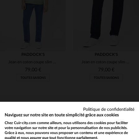
W42 L32
W44 L32
W40 L34
W40 L34
(1)
(6)
PADDOCK'S
PADDOCK'S
Jean en coton coupe slim classique pour homme
Jean en coton coupe slim classique pour homme
79,00 €
79,00 €
TOUTES SAISONS
TOUTES SAISONS
Politique de confidentialité
Naviguez sur notre site en toute simplicité grâce aux cookies
Chez Cuir-city.com comme ailleurs, nous utilisons des cookies pour faciliter
NEWSLETTER
TAILLES DISPONIBLES
TAILLES DISPONIBLES
votre navigation sur notre site et pour la personnalisation de nos publicités.
Grâce à eux, nous pouvons vous proposer un contenu et une expérience de
Recevez par mail nos promos
qualité et nous assurer que tout fonctionne parfaitement.
Would you like to be redirected to our English site?