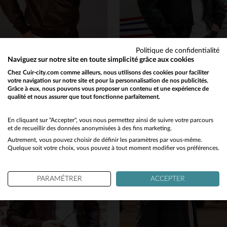
Politique de confidentialité
PATROUILLE DE FRANCE
PATROUILLE DE FRANCE
Naviguez sur notre site en toute simplicité grâce aux cookies
Cuir d'agneau marron, style teddy et touche aviateur pour ce blouson.
Cuir d'agneau patiné bleu marine pour ce blouson aviateur Redskins.
Chez Cuir-city.com comme ailleurs, nous utilisons des cookies pour faciliter
votre navigation sur notre site et pour la personnalisation de nos publicités.
595,00 €
599,00 €
Grâce à eux, nous pouvons vous proposer un contenu et une expérience de
TOUTES SAISONS
NOUVELLE COLLECTION
qualité et nous assurer que tout fonctionne parfaitement.
Would you like to be redirected to our English site?
No
En cliquant sur "Accepter", vous nous permettez ainsi de suivre votre parcours
et de recueillir des données anonymisées à des fins marketing.
Autrement, vous pouvez choisir de définir les paramètres par vous-même.
Yes
Quelque soit votre choix, vous pouvez à tout moment modifier vos préférences.
TAILLES DISPONIBLES
TAILLES DISPONIBLES
PARAMÉTRER
ACCEPTER
M
L
XL
2XL
M
L