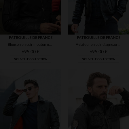
PATROUILLE DE FRANCE
PATROUILLE DE FRANCE
Blouson en cuir mouton noir style aviateur signé Redskins.
Aviateur en cuir d'agneau bleu marine, col mouton amovible et patchs.
695,00 €
695,00 €
NOUVELLE COLLECTION
NOUVELLE COLLECTION
TAILLES DISPONIBLES
S
M
L
2XL
3XL
TAILLES DISPONIBLES
4XL
M
L
2XL
4XL