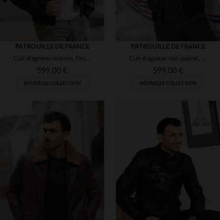
PATROUILLE DE FRANCE
PATROUILLE DE FRANCE
Cuir d'agneau marron, fourrure amovible : l'aviateur réinventé.
Cuir d'agneau noir patiné, coupe ajustée, style aviateur Redskins.
599,00 €
599,00 €
NOUVELLE COLLECTION
NOUVELLE COLLECTION
TAILLES DISPONIBLES
TAILLES DISPONIBLES
L
XL
2XL
3XL
4XL