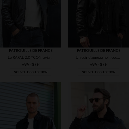
(8)
S
M
L
XL
2XL
4XL
PATROUILLE DE FRANCE
PATROUILLE DE FRANCE
Le RAFAL 2.0 YCON, aviateur en cuir d'agneau souple signé Redskins.
Un cuir d'agneau noir, coupe aviateur, élégant et résistant.
695,00 €
695,00 €
NOUVELLE COLLECTION
NOUVELLE COLLECTION
TAILLES DISPONIBLES
M
L
XL
2XL
3XL
TAILLES DISPONIBLES