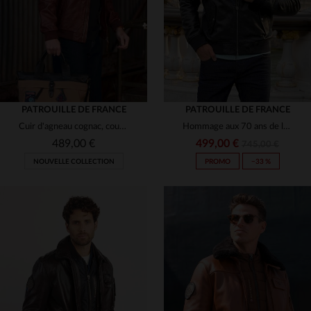
PATROUILLE DE FRANCE
PATROUILLE DE FRANCE
Cuir d'agneau cognac, coupe aviateur, détails Patrouille de France.
Hommage aux 70 ans de la Patrouille de France en cuir de mouton noir.
489,00 €
499,00 €
745,00 €
NOUVELLE COLLECTION
PROMO
−33 %
TAILLES DISPONIBLES
TAILLES DISPONIBLES
S
M
L
XL
2XL
2XL
3XL