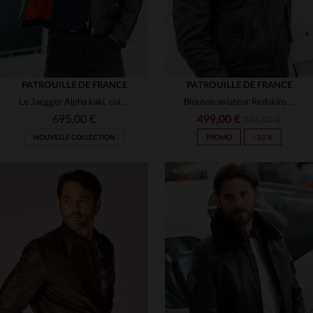
PATROUILLE DE FRANCE
PATROUILLE DE FRANCE
Le Jaegger Alpha kaki, cuir d'agneau inspiré des vestes de pilote.
Blouson aviateur Redskins en cuir de mouton noir, col fourrure.
695,00 €
499,00 €
745,00 €
NOUVELLE COLLECTION
PROMO
−33 %
TAILLES DISPONIBLES
TAILLES DISPONIBLES
S
M
L
XL
2XL
M