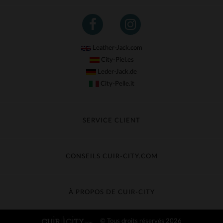
Leather-Jack.com
City-Piel.es
Leder-Jack.de
City-Pelle.it
SERVICE CLIENT
Suivre ma commande
Échange & Remboursement
CONSEILS CUIR-CITY.COM
Questions fréquentes
Livraison gratuite
Entretien du cuir
Contacter le service client
Guide des matières
À PROPOS DE CUIR-CITY
Guide des tailles
Découvrez Cuir-City
© Tous droits réservés 2026