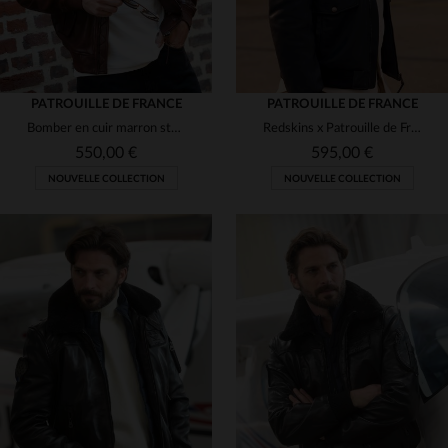
PATROUILLE DE FRANCE
PATROUILLE DE FRANCE
Bomber en cuir marron style vintage Patrouille de France
Redskins x Patrouille de France : blouson cuir d'agneau bleu océan.
550,00 €
595,00 €
NOUVELLE COLLECTION
NOUVELLE COLLECTION
TAILLES DISPONIBLES
TAILLES DISPONIBLES
M
L
XL
2XL
S
M
L
XL
2XL