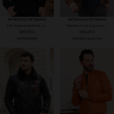
PATROUILLE DE FRANCE
PATROUILLE DE FRANCE
Cuir d'agneau Redskins, style aviateur et teddy, léger et souple.
Bomber en cuir d'agneau slimfit, sous licence Patrouille de France.
489,00 €
490,00 €
TOUTES SAISONS
NOUVELLE COLLECTION
TAILLES DISPONIBLES
TAILLES DISPONIBLES
S
M
L
2XL
3XL
L
XL