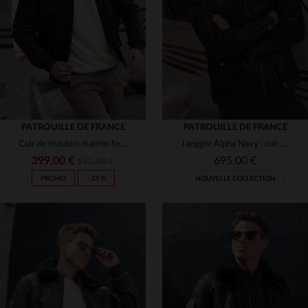
(36)
(36)
(36)
(31)
PATROUILLE DE FRANCE
PATROUILLE DE FRANCE
Cuir de mouton marron foncé, col fourrure.Aviateur chaud et élégant.
Jaegger Alpha Navy : cuir de mouton bleu marine, aviateur élégant.
(5)
(27)
399,00 €
695,00 €
595,00 €
PROMO
−33 %
NOUVELLE COLLECTION
(7)
(3)
(13)
(1)
(3)
(2)
(2)
(3)
TAILLES DISPONIBLES
(8)
(5)
(2)
(2)
(31)
M
L
XL
2XL
3XL
TAILLES DISPONIBLES
(15)