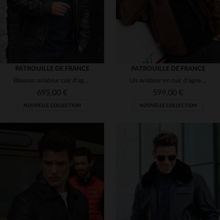
PATROUILLE DE FRANCE
PATROUILLE DE FRANCE
Blouson aviateur cuir d'agneau.Col amovible en mouton, style aviateur.
Un aviateur en cuir d'agneau cognac, col fourrure et coupe ajustée.
695,00 €
599,00 €
NOUVELLE COLLECTION
NOUVELLE COLLECTION
TAILLES DISPONIBLES
TAILLES DISPONIBLES
M
L
XL
2XL
3XL
L
XL