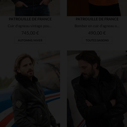
PATROUILLE DE FRANCE
PATROUILLE DE FRANCE
Cuir d'agneau vintage pour cet aviateur chaud et intemporel.
Bomber en cuir d'agneau orange, hommage à la Patrouille de France.
745,00 €
490,00 €
AUTOMNE/HIVER
TOUTES SAISONS
TAILLES DISPONIBLES
TAILLES DISPONIBLES
M
L
XL
M
L