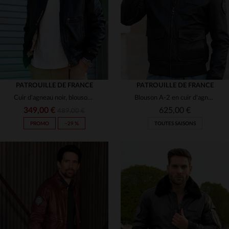
5XL
M
L
XL
2XL
3XL
PATROUILLE DE FRANCE
PATROUILLE DE FRANCE
Cuir d'agneau noir, blouson aviateur Redskins et Patrouille de France.
Blouson A-2 en cuir d'agneau souple, écussons Patrouille de France.
349,00 €
625,00 €
489,00 €
PROMO
−29 %
TOUTES SAISONS
TAILLES DISPONIBLES
TAILLES DISPONIBLES
S
M
L
XL
3XL
M
L
XL