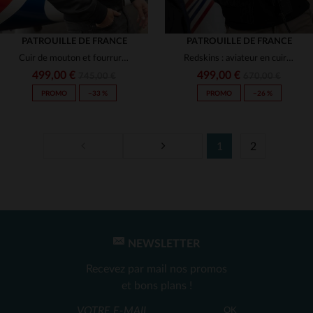
PATROUILLE DE FRANCE
PATROUILLE DE FRANCE
Cuir de mouton et fourrure amovible : l'aviateur collector des 70 ans.
Redskins : aviateur en cuir d'agneau patiné, élégant et technique.
499,00 €
499,00 €
745,00 €
670,00 €
PROMO
−33 %
PROMO
−26 %
1
2
TAILLES DISPONIBLES
TAILLES DISPONIBLES
S
XL
M
2XL
NEWSLETTER
Recevez par mail nos promos
et bons plans !
OK