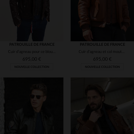
PATROUILLE DE FRANCE
PATROUILLE DE FRANCE
Cuir d'agneau pour ce blouson aviateur, coupe regular et polyvalente.
Cuir d'agneau et col mouton amovible : l'aviateur Redskins revisité.
695,00 €
695,00 €
NOUVELLE COLLECTION
NOUVELLE COLLECTION
TAILLES DISPONIBLES
S
L
XL
2XL
3XL
TAILLES DISPONIBLES
4XL
M
L
2XL
3XL