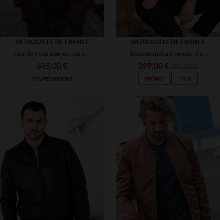
PATROUILLE DE FRANCE
PATROUILLE DE FRANCE
Cuir de veau marron, col shearling : un blouson aviateur intemporel.
Blouson motard en cuir d'agneau bleu marine, Patrouille de France.
695,00 €
399,00 €
595,00 €
TOUTES SAISONS
PROMO
−33 %
TAILLES DISPONIBLES
TAILLES DISPONIBLES
M
L
XL
2XL
S
M
L
XL