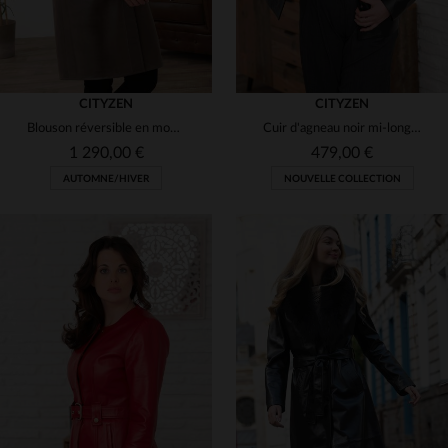
CITYZEN
CITYZEN
Blouson réversible en mouton retourné, chaud et élégant pour l'hiver.
Cuir d'agneau noir mi-long, brillant et léger, style chic intemporel.
1 290,00 €
479,00 €
AUTOMNE/HIVER
NOUVELLE COLLECTION
TAILLES DISPONIBLES
TAILLES DISPONIBLES
42
44
50
42
44