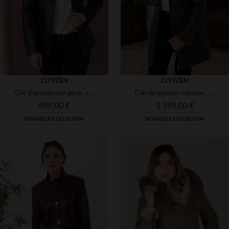
CITYZEN
CITYZEN
Cuir d'agneau noir perle, souple et léger pour une élégance naturelle.
Cuir de mouton mérinos, finition soyeuse : veste 3/4 chaude et chic.
499,00 €
1 599,00 €
NOUVELLE COLLECTION
NOUVELLE COLLECTION
TAILLES DISPONIBLES
TAILLES DISPONIBLES
38
42
44
46
48
38
40
42
44
46
50
48
50