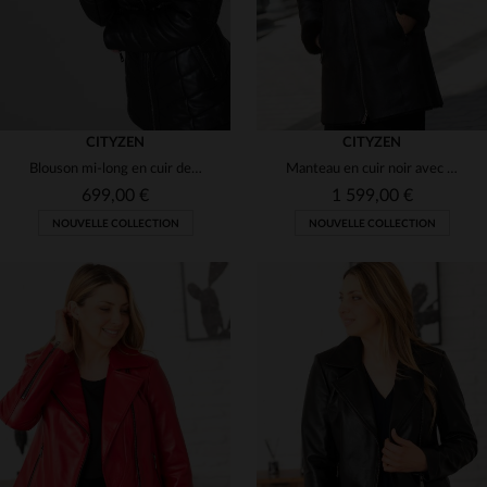
CITYZEN
CITYZEN
Blouson mi-long en cuir de mouton souple, col fourrure véritable.
Manteau en cuir noir avec capuche à fourrure pour femme
699,00 €
1 599,00 €
NOUVELLE COLLECTION
NOUVELLE COLLECTION
TAILLES DISPONIBLES
38
40
42
44
46
TAILLES DISPONIBLES
38
40
42
44
46
48