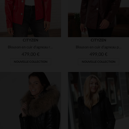
CITYZEN
CITYZEN
Blouson en cuir d'agneau rouge perle, col motard, brillant et chic.
Blouson en cuir d'agneau perle, bordeaux, coupe ajustée et élégante.
479,00 €
499,00 €
NOUVELLE COLLECTION
NOUVELLE COLLECTION
TAILLES DISPONIBLES
TAILLES DISPONIBLES
38
40
42
44
46
38
42
44
46