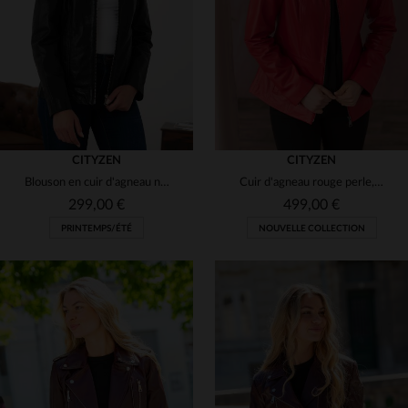
48
48
50
CITYZEN
CITYZEN
Blouson en cuir d'agneau noir, coupe slimfit et élégance intemporelle.
Cuir d'agneau rouge perle, souple et léger. Coupe slimfit, col motard.
299,00 €
499,00 €
PRINTEMPS/ÉTÉ
NOUVELLE COLLECTION
TAILLES DISPONIBLES
38
40
42
44
46
TAILLES DISPONIBLES