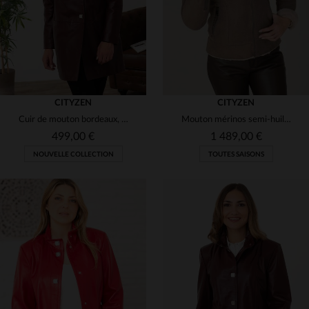
CITYZEN
CITYZEN
Cuir de mouton bordeaux, slim et brillant, style chic et intemporel.
Mouton mérinos semi-huilé : un blouson gris,br>doux et intemporel.
499,00 €
1 489,00 €
NOUVELLE COLLECTION
TOUTES SAISONS
TAILLES DISPONIBLES
38
40
42
44
46
TAILLES DISPONIBLES
42
44
46
48
50
48