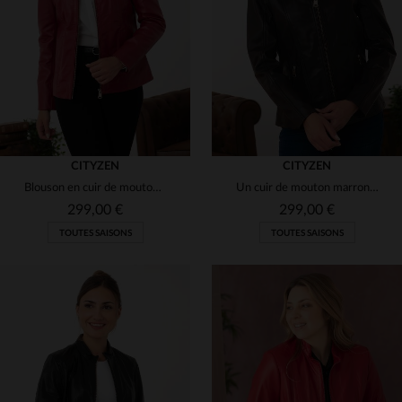
(26)
(20)
(6)
(9)
(16)
(2)
CITYZEN
CITYZEN
Blouson en cuir de mouton rouge, slimfit, féminin et moderne.
Un cuir de mouton marron, une coupe slimfit : l'élégance mi-saison.
(1)
(1)
299,00 €
299,00 €
(2)
TOUTES SAISONS
TOUTES SAISONS
(2)
(17)
(6)
(3)
(7)
(1)
(7)
(2)
(4)
(7)
(3)
TAILLES DISPONIBLES
TAILLES DISPONIBLES
(25)
(6)
(6)
(4)
(16)
38
40
42
44
46
38
40
42
44
46
(5)