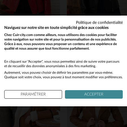
Politique de confidentialité
Naviguez sur notre site en toute simplicité grâce aux cookies
CITYZEN
CITYZEN
Chez Cuir-city.com comme ailleurs, nous utilisons des cookies pour faciliter
votre navigation sur notre site et pour la personnalisation de nos publicités.
Cuir d'agneau perlé rouge, slim et brillant : un perfecto audacieux.
Perfecto en cuir d'agneau perlé noir, coupe slim et style rock-chic.
Grâce à eux, nous pouvons vous proposer un contenu et une expérience de
429,00 €
429,00 €
qualité et nous assurer que tout fonctionne parfaitement.
Would you like to be redirected to our English site?
NOUVELLE COLLECTION
NOUVELLE COLLECTION
No
En cliquant sur "Accepter", vous nous permettez ainsi de suivre votre parcours
et de recueillir des données anonymisées à des fins marketing.
Autrement, vous pouvez choisir de définir les paramètres par vous-même.
Yes
Quelque soit votre choix, vous pouvez à tout moment modifier vos préférences.
PARAMÉTRER
ACCEPTER
TAILLES DISPONIBLES
TAILLES DISPONIBLES
40
42
44
46
40
42
44
46