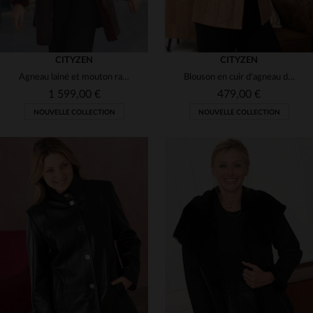
CITYZEN
CITYZEN
Agneau lainé et mouton rasé, capuche. Veste 3/4 chaude et chic.
Blouson en cuir d'agneau doré, coupe slimfit et style rétro éclatant.
1 599,00 €
479,00 €
NOUVELLE COLLECTION
NOUVELLE COLLECTION
TAILLES DISPONIBLES
TAILLES DISPONIBLES
38
42
44
42
44