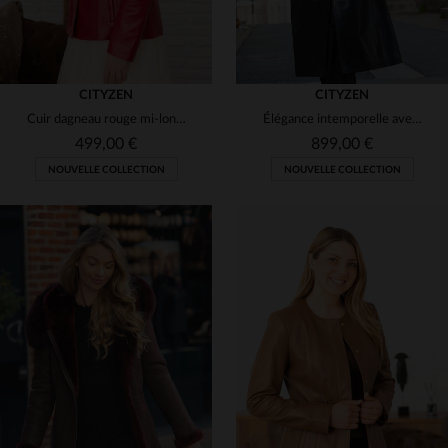
CITYZEN
CITYZEN
Cuir dagneau rouge mi-long et brillant pour un look soir et élégant
Élégance intemporelle avec ce cuir d'agneau marron, léger et raffiné.
499,00 €
899,00 €
NOUVELLE COLLECTION
NOUVELLE COLLECTION
TAILLES DISPONIBLES
TAILLES DISPONIBLES
42
44
46
40
42
44