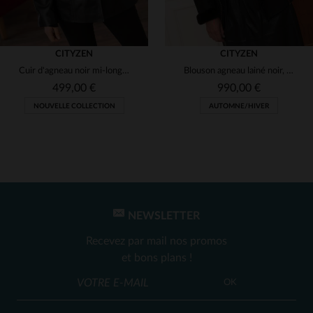
CITYZEN
CITYZEN
Cuir d'agneau noir mi-long, souple et élégant. Coupe regular.
Blouson agneau lainé noir, semi-huilé. Chaud, élégant et résistant.
499,00 €
990,00 €
NOUVELLE COLLECTION
AUTOMNE/HIVER
NEWSLETTER
TAILLES DISPONIBLES
TAILLES DISPONIBLES
Recevez par mail nos promos
42
44
42
44
et bons plans !
OK