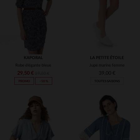
(5)
(1)
(10)
(1)
(2)
(3)
(8)
KAPORAL
LA PETITE ÉTOILE
Robe élégante bleue
Jupe marine femme
(2)
(5)
29,50 €
39,00 €
59,00 €
PROMO
−50 %
TOUTES SAISONS
TAILLES DISPONIBLES
TAILLES DISPONIBLES