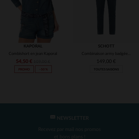
KAPORAL
SCHOTT
Combishort en jean Kaporal
Combinaison army badgée couleur bleu pacific
54,50 €
149,00 €
109,00 €
PROMO
−50 %
TOUTES SAISONS
NEWSLETTER
TAILLES DISPONIBLES
TAILLES DISPONIBLES
Recevez par mail nos promos
L
XL
et bons plans !