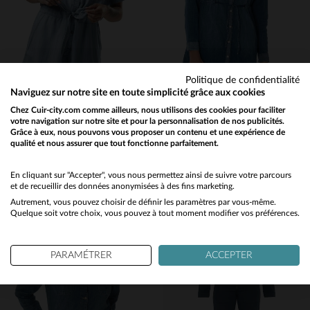
Politique de confidentialité
Naviguez sur notre site en toute simplicité grâce aux cookies
VON DUTCH
KAPORAL
Chez Cuir-city.com comme ailleurs, nous utilisons des cookies pour faciliter
votre navigation sur notre site et pour la personnalisation de nos publicités.
Combishort manches courtes effet denim léger
Robe chemise Kaporal
Grâce à eux, nous pouvons vous proposer un contenu et une expérience de
69,00 €
44,50 €
qualité et nous assurer que tout fonctionne parfaitement.
89,00 €
Would you like to be redirected to our English site?
PRINTEMPS/ÉTÉ
PROMO
−50 %
No
En cliquant sur "Accepter", vous nous permettez ainsi de suivre votre parcours
et de recueillir des données anonymisées à des fins marketing.
Autrement, vous pouvez choisir de définir les paramètres par vous-même.
Yes
Quelque soit votre choix, vous pouvez à tout moment modifier vos préférences.
PARAMÉTRER
ACCEPTER
TAILLES DISPONIBLES
TAILLES DISPONIBLES
S
M
M