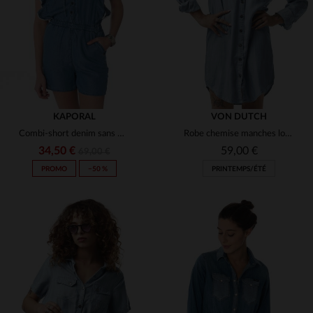
S
M
L
XS
S
KAPORAL
VON DUTCH
Combi-short denim sans manche
Robe chemise manches longues effet denim léger
34,50 €
59,00 €
69,00 €
PROMO
−50 %
PRINTEMPS/ÉTÉ
TAILLES DISPONIBLES
TAILLES DISPONIBLES
XS
M
S
L