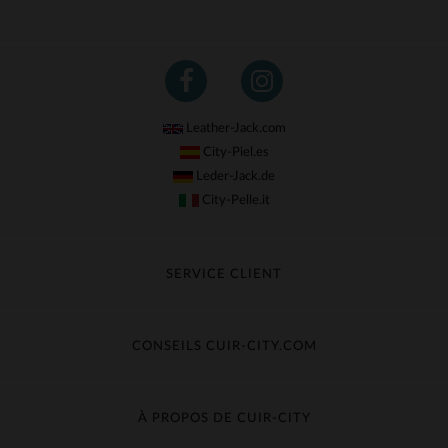
Leather-Jack.com
City-Piel.es
Leder-Jack.de
City-Pelle.it
SERVICE CLIENT
Suivre ma commande
Échange & Remboursement
CONSEILS CUIR-CITY.COM
Questions fréquentes
Livraison gratuite
Entretien du cuir
Contacter le service client
Guide des matières
À PROPOS DE CUIR-CITY
Guide des tailles