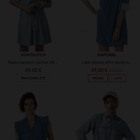
XS
S
T1
T2
T3
VON DUTCH
KAPORAL
Robe manches courtes effet denim léger
robe femme effet denim bleu froza denmed
69,00 €
39,50 €
79,00 €
PRINTEMPS/ÉTÉ
PROMO
−50 %
TAILLES DISPONIBLES
TAILLES DISPONIBLES