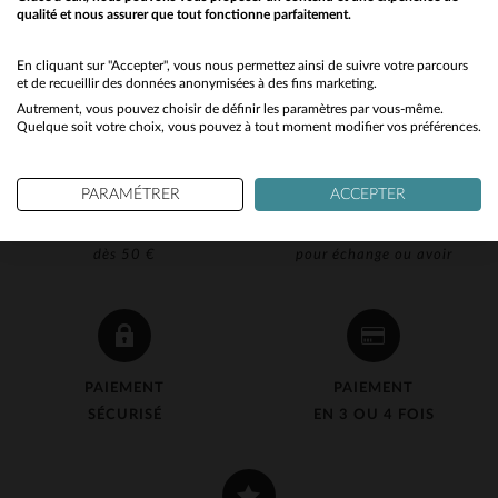
qualité et nous assurer que tout fonctionne parfaitement.
Would you like to be redirected to our English site?
No
En cliquant sur "Accepter", vous nous permettez ainsi de suivre votre parcours
et de recueillir des données anonymisées à des fins marketing.
Autrement, vous pouvez choisir de définir les paramètres par vous-même.
Yes
Quelque soit votre choix, vous pouvez à tout moment modifier vos préférences.
PARAMÉTRER
ACCEPTER
LIVRAISON OFFERTE
RETOUR 90J OFFERT
dès 50 €
pour échange ou avoir
PAIEMENT
PAIEMENT
SÉCURISÉ
EN 3 OU 4 FOIS