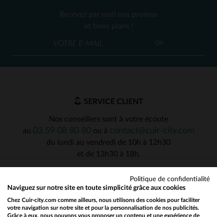
Recevez par mail nos promos
et bons plans !
OK
SERVICE CLIENT
Nos conseillers sont à votre écoute
03 59 08 80 80
contact@cuir-city.com
au
ou à
du lundi au vendredi de 10h à 12h30
et de 13h30 à 18h.
Politique de confidentialité
Naviguez sur notre site en toute simplicité grâce aux cookies
NOS PARTENAIRES DE CONFIANCE
Chez Cuir-city.com comme ailleurs, nous utilisons des cookies pour faciliter
votre navigation sur notre site et pour la personnalisation de nos publicités.
Grâce à eux, nous pouvons vous proposer un contenu et une expérience de