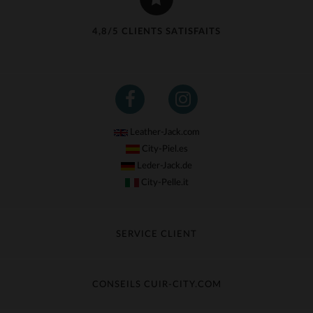
4,8/5 CLIENTS SATISFAITS
Leather-Jack.com
City-Piel.es
Leder-Jack.de
City-Pelle.it
SERVICE CLIENT
Suivre ma commande
Échange & Remboursement
CONSEILS CUIR-CITY.COM
Questions fréquentes