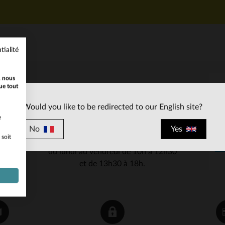
tialité
, nous
ue tout
SERVICE CLIENT
Would you like to be redirected to our English site?
Nos conseillers sont à votre écoute
e
03 59 08 80 80
contact@cuir-
au
ou à
No
Yes
 soit
city.com
du lundi au vendredi de 10h à 12h30
et de 13h30 à 18h.