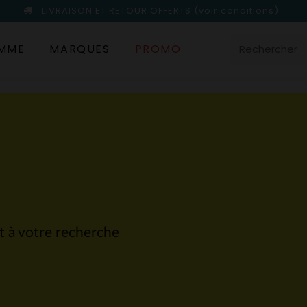
LIVRAISON ET RETOUR OFFERTS
(voir conditions)
MME
MARQUES
PROMO
nt à votre recherche