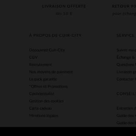
LIVRAISON OFFERTE
RETOUR 90
dès 50 €
pour échang
À PROPOS DE CUIR-CITY
SERVICE
Découvrez Cuir-City
Suivre ma
CGV
Échange &
Recrutement
Questions 
Nos moyens de paiement
Livraison g
Le pack garantie
Contacter l
*Offres et Promotions
Confidentialité
CONSEIL
Gestion des cookies
Carte cadeau
Entretien d
Mentions légales
Guide des 
Guide des t