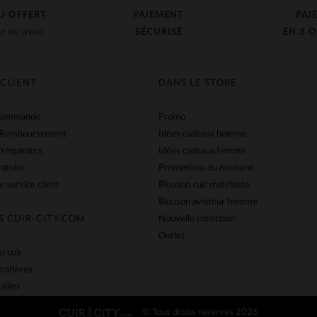
J OFFERT
PAIEMENT
PAI
e ou avoir
SÉCURISÉ
EN 3 O
 CLIENT
DANS LE STORE
 commande
Promo
 Remboursement
Idées cadeaux homme
fréquentes
Idées cadeaux femme
ratuite
Promotions du moment
e service client
Blouson cuir matelassé
Blouson aviateur homme
S CUIR-CITY.COM
Nouvelle collection
Outlet
u cuir
matières
ailles
© Tous droits réservés 2026