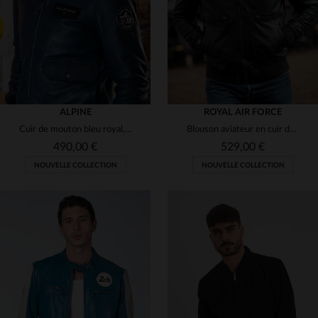
ALPINE
ROYAL AIR FORCE
Cuir de mouton bleu royal, style motard, porté toute l'année.
Blouson aviateur en cuir de mouton bleu marine, inspiré de la RAF.
490,00 €
529,00 €
NOUVELLE COLLECTION
NOUVELLE COLLECTION
TAILLES DISPONIBLES
TAILLES DISPONIBLES
S
M
XL
3XL
5XL
M
3XL
4XL