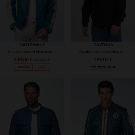
24H LE MANS
DAYTONA
Blouson motard bleu océan en cuir de mouton, léger et souple.
Bomber en cuir de chèvre velours bleu marine, souple et polyvalent.
249,00 €
299,00 €
440,00 €
PROMO
−43 %
TOUTES SAISONS
TAILLES DISPONIBLES
TAILLES DISPONIBLES
M
2XL
M
2XL
3XL
4XL