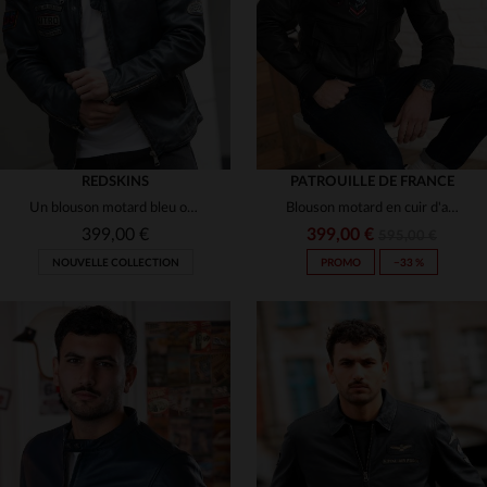
S
M
L
XL
2XL
M
L
2XL
REDSKINS
PATROUILLE DE FRANCE
Un blouson motard bleu océan en cuir de mouton, slim et racing.
Blouson motard en cuir d'agneau bleu marine, Patrouille de France.
399,00 €
399,00 €
595,00 €
NOUVELLE COLLECTION
PROMO
−33 %
TAILLES DISPONIBLES
TAILLES DISPONIBLES
M
L
2XL
S
M
L
XL