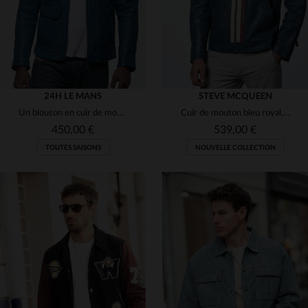
24H LE MANS
STEVE MCQUEEN
Un blouson en cuir de mouton bleu océan, signature des 24 Heures du Mans, alliant légèreté et style intemporel.
Cuir de mouton bleu royal, inspiré de *Le Mans*. Coupe slim, détails rétro et perforations. 70 caractères exactement.
450,00 €
539,00 €
TOUTES SAISONS
NOUVELLE COLLECTION
TAILLES DISPONIBLES
TAILLES DISPONIBLES
S
M
L
2XL
S
M
2XL
3XL