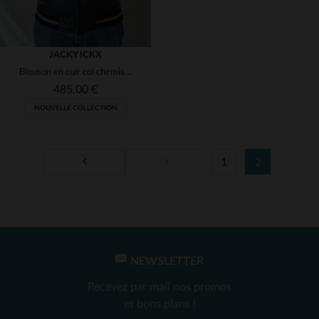
JACKY ICKX
Blouson en cuir col chemise Jacky Ickx bleu marine
485,00 €
NOUVELLE COLLECTION
1
2
TAILLES DISPONIBLES
S
M
L
XL
2XL
3XL
4XL
NEWSLETTER
Recevez par mail nos promos
et bons plans !