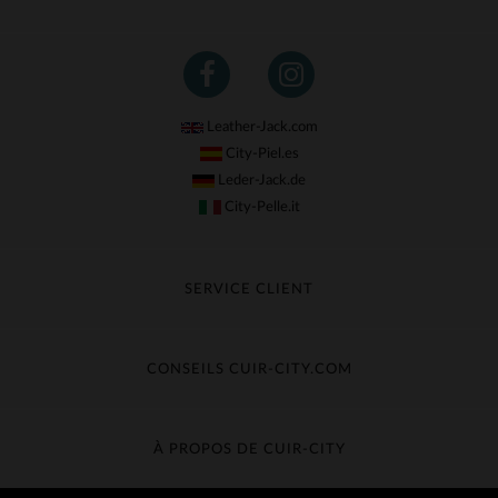
Leather-Jack.com
City-Piel.es
Leder-Jack.de
City-Pelle.it
SERVICE CLIENT
Suivre ma commande
Échange & Remboursement
CONSEILS CUIR-CITY.COM
Questions fréquentes
Livraison gratuite
Entretien du cuir
Contacter le service client
Guide des matières
À PROPOS DE CUIR-CITY
Guide des tailles