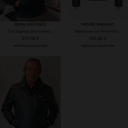
ROYAL AIR FORCE
MICHEL VAILLANT
Cuir d'agneau bleu marine, style RAF, doublure Spitfire et fourrure.
Blouson en cuir Michel Vaillant bleu royal aspect vintage
579,00 €
435,00 €
NOUVELLE COLLECTION
NOUVELLE COLLECTION
TAILLES DISPONIBLES
TAILLES DISPONIBLES
M
S
M
L
XL
2XL