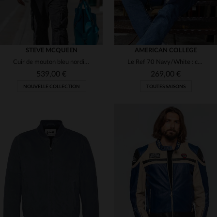
STEVE MCQUEEN
AMERICAN COLLEGE
Cuir de mouton bleu nordique, inspiré du racing, coupe slim ajustée.
Le Ref 70 Navy/White : cuir et laine, style teddy rétro et confort.
539,00 €
269,00 €
NOUVELLE COLLECTION
TOUTES SAISONS
TAILLES DISPONIBLES
TAILLES DISPONIBLES
M
M