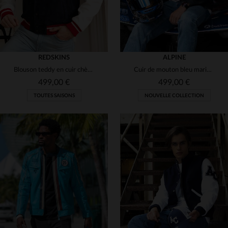
REDSKINS
ALPINE
Blouson teddy en cuir chèvre et agneau.Coupe regular, écussons brodés.
Cuir de mouton bleu marine, style motard et confort intemporel.
499,00 €
499,00 €
TOUTES SAISONS
NOUVELLE COLLECTION
TAILLES DISPONIBLES
S
M
L
XL
2XL
TAILLES DISPONIBLES
M
3XL
4XL