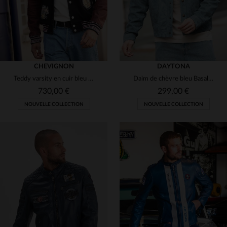
CHEVIGNON
DAYTONA
Teddy varsity en cuir bleu marine et bordeaux
Daim de chèvre bleu Basalt, léger et velouté. Coupe regular.
730,00 €
299,00 €
NOUVELLE COLLECTION
NOUVELLE COLLECTION
TAILLES DISPONIBLES
TAILLES DISPONIBLES
S
M
L
M
XL