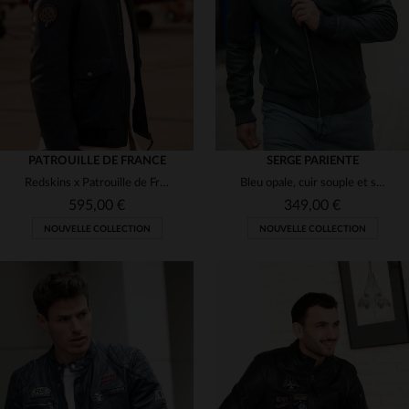
(3)
(5)
M
L
2XL
4XL
M
L
2XL
PATROUILLE DE FRANCE
SERGE PARIENTE
Redskins x Patrouille de France : blouson cuir d'agneau bleu océan.
Bleu opale, cuir souple et slimfit : l'élégance d'un blouson raffiné.
595,00 €
349,00 €
NOUVELLE COLLECTION
NOUVELLE COLLECTION
TAILLES DISPONIBLES
TAILLES DISPONIBLES