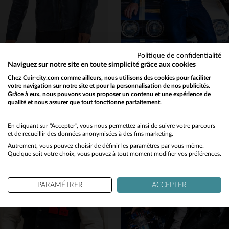
Politique de confidentialité
DAYTONA
CARROLL SHELBY
Naviguez sur notre site en toute simplicité grâce aux cookies
Style racing et patchs brossés pour ce blouson en cuir de mouton bleu.
Blouson racing vintage en cuir de mouton bleu royal. Manches zippées.
Chez Cuir-city.com comme ailleurs, nous utilisons des cookies pour faciliter
votre navigation sur notre site et pour la personnalisation de nos publicités.
329,00 €
499,00 €
Grâce à eux, nous pouvons vous proposer un contenu et une expérience de
TOUTES SAISONS
NOUVELLE COLLECTION
qualité et nous assurer que tout fonctionne parfaitement.
Would you like to be redirected to our English site?
No
En cliquant sur "Accepter", vous nous permettez ainsi de suivre votre parcours
et de recueillir des données anonymisées à des fins marketing.
Autrement, vous pouvez choisir de définir les paramètres par vous-même.
Yes
Quelque soit votre choix, vous pouvez à tout moment modifier vos préférences.
TAILLES DISPONIBLES
M
L
XL
2XL
3XL
TAILLES DISPONIBLES
PARAMÉTRER
ACCEPTER
M
4XL
4XL
5XL