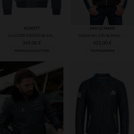
SCHOTT
24H LE MANS
Le LC300 INDIGO de Schott, cuir de chèvre velours bleu et léger.
Inspiré des 24h du Mans : cuir de mouton, logo 1966, coupe ajustée.
349,00 €
425,00 €
NOUVELLE COLLECTION
TOUTES SAISONS
TAILLES DISPONIBLES
TAILLES DISPONIBLES
M
M