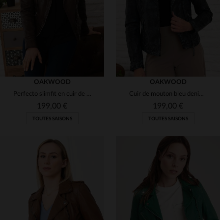
S
S
OAKWOOD
OAKWOOD
Perfecto slimfit en cuir de mouton chocolat, style rock et intemporel.
Cuir de mouton bleu denim pour ce perfecto slim au look rock et usé.
199,00 €
199,00 €
TOUTES SAISONS
TOUTES SAISONS
TAILLES DISPONIBLES
TAILLES DISPONIBLES
L
M