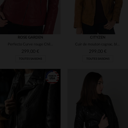
ROSE GARDEN
CITYZEN
Perfecto Curve rouge Chili en cuir de mouton, style biker et féminin.
Cuir de mouton cognac, blouson biker allongé pour grandes tailles.
299,00 €
299,00 €
TOUTES SAISONS
TOUTES SAISONS
TAILLES DISPONIBLES
TAILLES DISPONIBLES
T1
42