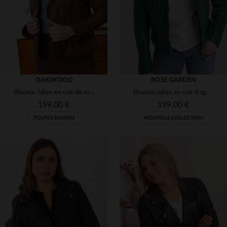
OAKWOOD
ROSE GARDEN
Blouson biker en cuir de mouton cognac, coupe regular et zip décentré.
Blouson biker en cuir d'agneau vert, coupe slimfit, rivets argentés.
199,00 €
199,00 €
TOUTES SAISONS
NOUVELLE COLLECTION
TAILLES DISPONIBLES
TAILLES DISPONIBLES
L
S
M
L
XL