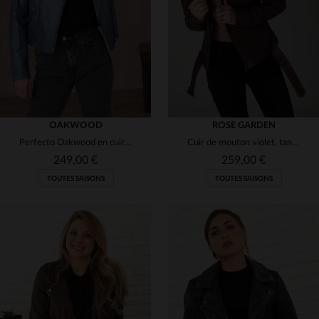
S
M
L
S
M
L
XL
OAKWOOD
ROSE GARDEN
Perfecto Oakwood en cuir de mouton bleu cobalt métallisé, slimfit.
Cuir de mouton violet, tannage. Perfecto slimfit rock.
249,00 €
259,00 €
TOUTES SAISONS
TOUTES SAISONS
TAILLES DISPONIBLES
TAILLES DISPONIBLES