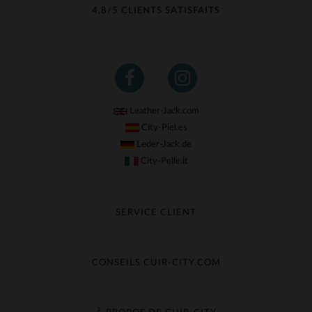
4,8/5 CLIENTS SATISFAITS
Leather-Jack.com
City-Piel.es
Leder-Jack.de
City-Pelle.it
SERVICE CLIENT
Suivre ma commande
Échange & Remboursement
CONSEILS CUIR-CITY.COM
Questions fréquentes
Livraison gratuite
Entretien du cuir
Contacter le service client
Guide des matières