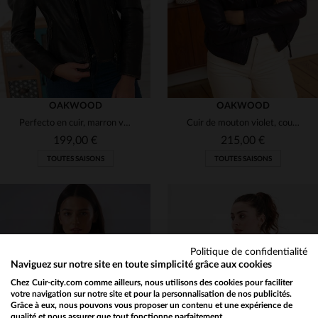
OAKWOOD
OAKWOOD
Perfecto en cuir, marron vieilli et coupe slimfit.
Cuir de mouton violet, coupe slimfit rock.Parfait toute l'année.
199,00 €
215,00 €
TOUTES SAISONS
TOUTES SAISONS
Politique de confidentialité
Naviguez sur notre site en toute simplicité grâce aux cookies
TAILLES DISPONIBLES
TAILLES DISPONIBLES
Chez Cuir-city.com comme ailleurs, nous utilisons des cookies pour faciliter
votre navigation sur notre site et pour la personnalisation de nos publicités.
3XL
M
Grâce à eux, nous pouvons vous proposer un contenu et une expérience de
qualité et nous assurer que tout fonctionne parfaitement.