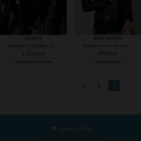
SCHOTT
ROSE GARDEN
Perfecto 137W Black, cuir de vachette nu, coupe slim et style biker.
Perfecto noir en cuir de mouton, souple et léger, style rock ajusté.
1 225,00 €
299,00 €
NOUVELLE COLLECTION
TOUTES SAISONS
1
2
3
TAILLES DISPONIBLES
TAILLES DISPONIBLES
L
S
M
NEWSLETTER