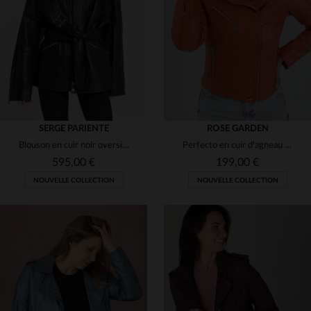
(21)
(25)
(3)
(1)
(1)
(2)
(16)
(71)
(1)
(8)
(76)
SERGE PARIENTE
ROSE GARDEN
(1)
(18)
Blouson en cuir noir oversize tendance pour femme
Perfecto en cuir d'agneau orange vif, souple et léger, coupe slimfit.
(5)
(1)
595,00 €
199,00 €
(55)
NOUVELLE COLLECTION
NOUVELLE COLLECTION
(39)
(15)
(16)
(2)
(3)
(20)
(13)
(73)
(6)
(31)
(13)
(20)
TAILLES DISPONIBLES
TAILLES DISPONIBLES