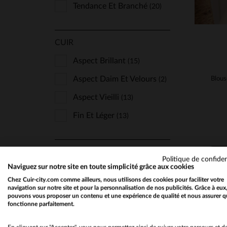
Tendance Et Branché
(20)
CUIR
Aspect Brillant
(15)
Aspect Daim Et Velours
(2)
Aspect Vieilli
(13)
Fin Et Léger
(13)
SAISON
Politique de confiden
Naviguez sur notre site en toute simplicité grâce aux cookies
Printemps Été
(3)
Chez Cuir-city.com comme ailleurs, nous utilisons des cookies pour faciliter votre
Toutes Saisons
navigation sur notre site et pour la personnalisation de nos publicités. Grâce à eux
(73)
pouvons vous proposer un contenu et une expérience de qualité et nous assurer q
fonctionne parfaitement.
N'AFFICHER QUE