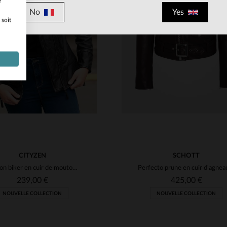
e
No
Yes
 soit
ILLES DISPONIBLES
TAILLES DISPONIBLE
M
L
XL
2XL
S
M
L
XL
2
CITYZEN
SCHOTT
Blouson biker en cuir de mouton noir vieilli, le Texas CZ Black.
239,00 €
425,00 €
NOUVELLE COLLECTION
NOUVELLE COLLECTION