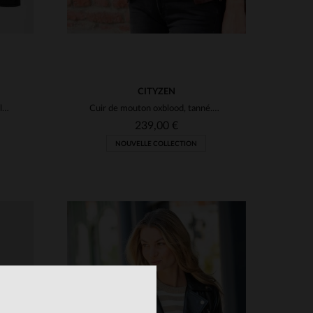
CITYZEN
Cuir de mouton noir, perfecto slim fit au style rock et intemporel.
Cuir de mouton oxblood, tanné.Perfecto léger, style biker.
239,00 €
NOUVELLE COLLECTION