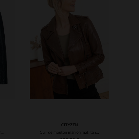
S
TAILLES DISPONIBLES
3XL
XS
S
M
L
XL
2XL
3XL
4XL
CITYZEN
Blouson biker en cuir bleu marine pour femme
Cuir de mouton marron mat, tannage. Blouson biker coupe regular.