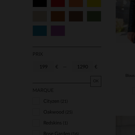
Noir
Rouge
Orange
Jaune
Beige
Cognac
Marron
Vert
Bleu
Violet
PRIX
€
—
€
OK
MARQUE
Cityzen
(21)
Oakwood
(25)
Redskins
(1)
Rose Garden
(16)