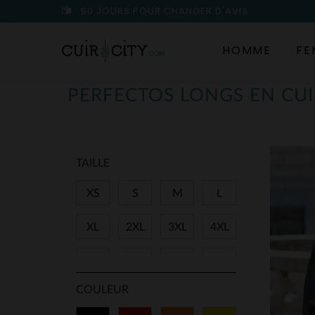
90 JOURS POUR CHANGER D'AVIS
HOMME
FE
PERFECTOS LONGS EN CU
TAILLE
XS
S
M
L
XL
2XL
3XL
4XL
38
40
42
44
COULEUR
46
48
50
T1