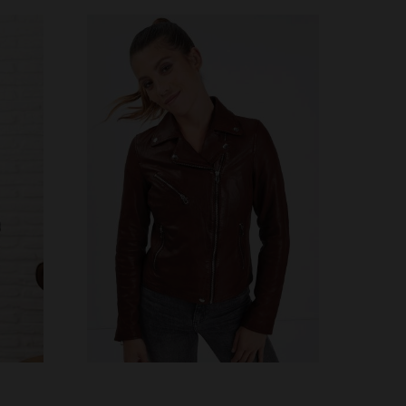
TAILLES DISPONIBLES
38
40
42
44
46
48
S
L
50