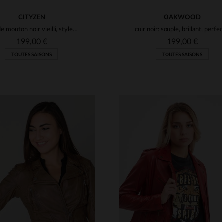
CITYZEN
OAKWOOD
Cuir de mouton noir vieilli, style rock. Doux, résistant et audacieux.
199,00 €
199,00 €
TOUTES SAISONS
TOUTES SAISONS
ILLES DISPONIBLES
TAILLES DISPONIBLE