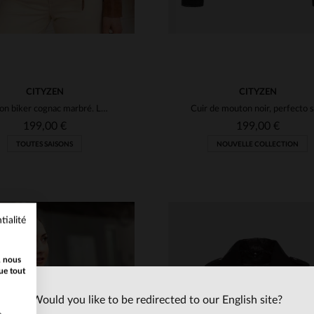
CITYZEN
CITYZEN
Blouson biker cognac marbré. Léger, ajusté, pour un style mi-saison.
199,00 €
199,00 €
TOUTES SAISONS
NOUVELLE COLLECTION
tialité
, nous
ue tout
Would you like to be redirected to our English site?