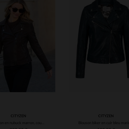
ILLES DISPONIBLES
TAILLES DISPONIBLE
M
L
XL
2XL
3XL
S
M
L
XL
2XL
4XL
4XL
CITYZEN
CITYZEN
Blouson en nubuck marron, coupe slim, esprit perfecto et féminin.