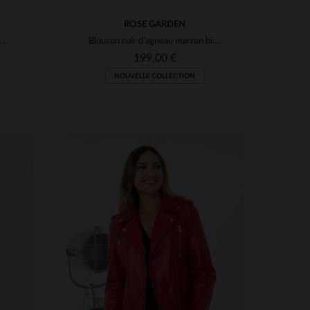
ROSE GARDEN
cuir noir: souple, brillant, perfecto intemporel.
Blouson cuir d'agneau marron bison. Souple, cintré, détails zippés.
199,00 €
NOUVELLE COLLECTION
S
TAILLES DISPONIBLES