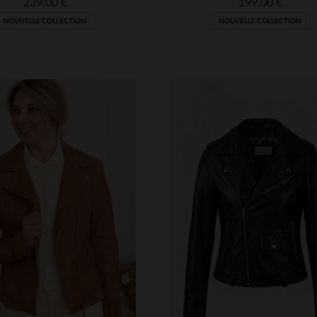
239,00 €
199,00 €
NOUVELLE COLLECTION
NOUVELLE COLLECTION
ILLES DISPONIBLES
M
L
XL
2XL
3XL
TAILLES DISPONIBLE
4XL
S
M
L
XL
2XL