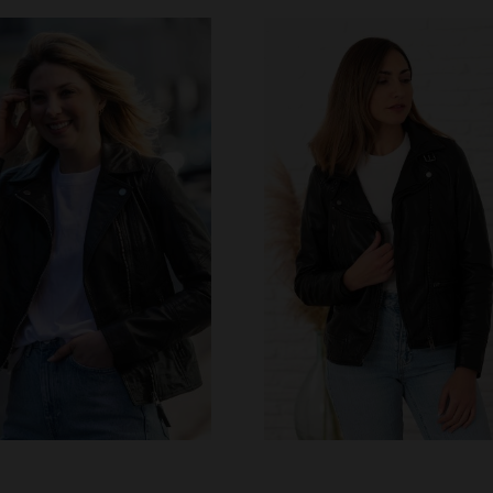
ILLES DISPONIBLES
TAILLES DISPONIBLE
S
M
L
XL
2XL
XS
S
M
L
X