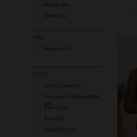
Regular
(18)
Slimfit
(55)
TYPE
Perfecto
(76)
STYLE
Chic Et Classe
TA
(1)
Classique Et Indémodable
S
(39)
Coloré
(16)
Rock
(20)
Soir Et Chic
(6)