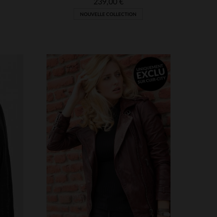
239,00 €
NOUVELLE COLLECTION
TAILLES DISPONIBLES
XS
S
M
L
XL
2XL
S
3XL
4XL