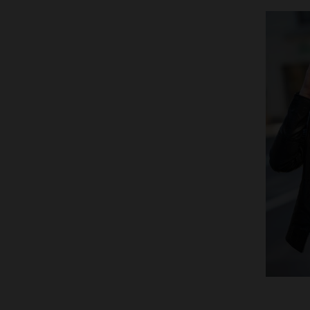
TA
XS