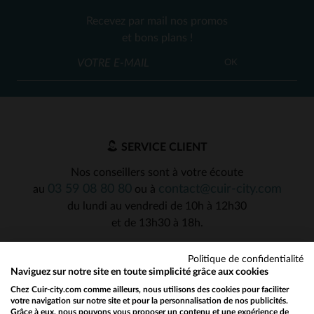
Recevez par mail nos promos
et bons plans !
OK
SERVICE CLIENT
Nos conseillers sont à votre écoute
03 59 08 80 80
contact@cuir-city.com
au
ou à
du lundi au vendredi de 10h à 12h30
et de 13h30 à 18h.
Politique de confidentialité
Naviguez sur notre site en toute simplicité grâce aux cookies
NOS PARTENAIRES DE CONFIANCE
Chez Cuir-city.com comme ailleurs, nous utilisons des cookies pour faciliter
votre navigation sur notre site et pour la personnalisation de nos publicités.
Grâce à eux, nous pouvons vous proposer un contenu et une expérience de