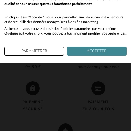
qualité et nous assurer que tout fonctionne parfaitement.
Would you like to be redirected to our English site?
No
En cliquant sur "Accepter", vous nous permettez ainsi de suivre votre parcours
et de recueillir des données anonymisées à des fins marketing.
Autrement, vous pouvez choisir de définir les paramètres par vous-même.
Yes
Quelque soit votre choix, vous pouvez à tout moment modifier vos préférences.
PARAMÉTRER
ACCEPTER
LIVRAISON OFFERTE
RETOUR 90J OFFERT
dès 50 €
pour échange ou avoir
PAIEMENT
PAIEMENT
SÉCURISÉ
EN 3 OU 4 FOIS