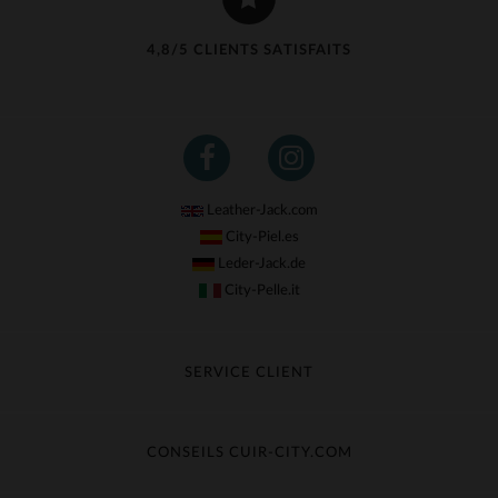
4,8/5 CLIENTS SATISFAITS
Leather-Jack.com
City-Piel.es
Leder-Jack.de
City-Pelle.it
SERVICE CLIENT
Suivre ma commande
Échange & Remboursement
CONSEILS CUIR-CITY.COM
Questions fréquentes