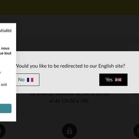
tialité
, nous
ue tout
SERVICE CLIENT
Would you like to be redirected to our English site?
Nos conseillers sont à votre écoute
e
03 59 08 80 80
contact@cuir-
au
ou à
No
Yes
 soit
city.com
du lundi au vendredi de 10h à 12h30
et de 13h30 à 18h.