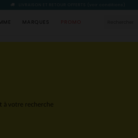
LIVRAISON ET RETOUR OFFERTS
(voir conditions)
MME
MARQUES
PROMO
nt à votre recherche