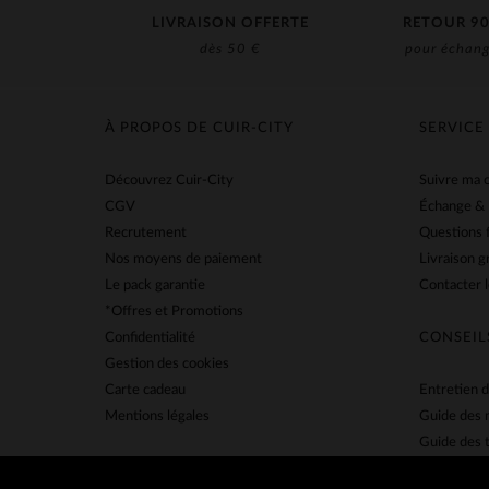
LIVRAISON OFFERTE
RETOUR 90
dès 50 €
pour échang
À PROPOS DE CUIR-CITY
SERVICE
Découvrez Cuir-City
Suivre ma
CGV
Échange &
Recrutement
Questions 
Nos moyens de paiement
Livraison g
Le pack garantie
Contacter l
*Offres et Promotions
Confidentialité
CONSEIL
Gestion des cookies
Carte cadeau
Entretien d
Mentions légales
Guide des 
Guide des t