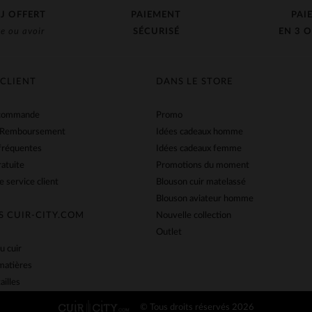
J OFFERT
PAIEMENT
PAI
e ou avoir
SÉCURISÉ
EN 3 O
 CLIENT
DANS LE STORE
 commande
Promo
 Remboursement
Idées cadeaux homme
fréquentes
Idées cadeaux femme
ratuite
Promotions du moment
e service client
Blouson cuir matelassé
Blouson aviateur homme
S CUIR-CITY.COM
Nouvelle collection
Outlet
u cuir
matières
ailles
© Tous droits réservés 2026