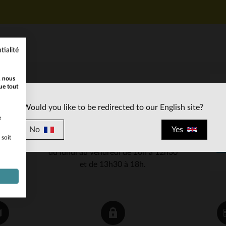
tialité
, nous
ue tout
SERVICE CLIENT
Would you like to be redirected to our English site?
Nos conseillers sont à votre écoute
e
03 59 08 80 80
contact@cuir-
au
ou à
No
Yes
 soit
city.com
du lundi au vendredi de 10h à 12h30
et de 13h30 à 18h.