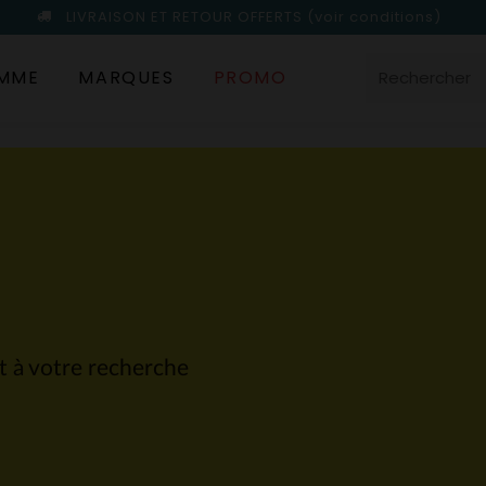
LIVRAISON ET RETOUR OFFERTS
(voir conditions)
MME
MARQUES
PROMO
nt à votre recherche