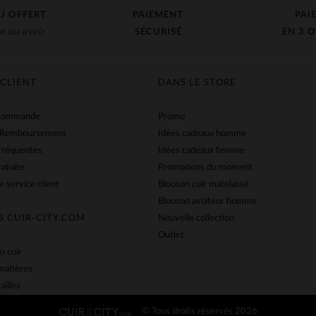
J OFFERT
PAIEMENT
PAI
e ou avoir
SÉCURISÉ
EN 3 O
 CLIENT
DANS LE STORE
 commande
Promo
 Remboursement
Idées cadeaux homme
fréquentes
Idées cadeaux femme
ratuite
Promotions du moment
e service client
Blouson cuir matelassé
Blouson aviateur homme
S CUIR-CITY.COM
Nouvelle collection
Outlet
u cuir
matières
ailles
© Tous droits réservés 2026