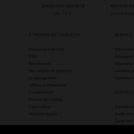
LIVRAISON OFFERTE
RETOUR 90
dès 50 €
pour échang
À PROPOS DE CUIR-CITY
SERVICE
Découvrez Cuir-City
Suivre ma
CGV
Échange &
Recrutement
Questions 
Nos moyens de paiement
Livraison g
Le pack garantie
Contacter l
*Offres et Promotions
Confidentialité
CONSEIL
Gestion des cookies
Carte cadeau
Entretien d
Mentions légales
Guide des 
Guide des t