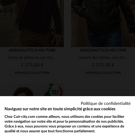
48
52
54
56
48
50
52
54
AERONAUTICA MILITARE
AERONAUTICA MILITARE
Veste de pilote en cuir marron patchée et imprimée
Inspiré des pilotes, cuir d'agneau marron foncé, col fourrure.
1 375,00 €
1 375,00 €
NOUVELLE COLLECTION
NOUVELLE COLLECTION
Politique de confidentialité
Naviguez sur notre site en toute simplicité grâce aux cookies
Chez Cuir-city.com comme ailleurs, nous utilisons des cookies pour faciliter
TAILLES DISPONIBLES
TAILLES DISPONIBLES
votre navigation sur notre site et pour la personnalisation de nos publicités.
Grâce à eux, nous pouvons vous proposer un contenu et une expérience de
qualité et nous assurer que tout fonctionne parfaitement.
Would you like to be redirected to our English site?
46
48
50
54
48
50
56