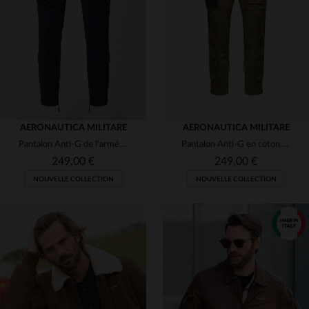
(7)
(8)
(4)
(1)
(1)
(5)
(2)
(5)
AERONAUTICA MILITARE
AERONAUTICA MILITARE
Pantalon Anti-G de l'armée de l'air italienne bleu marine
Pantalon Anti-G en coton beige avec patchs
(2)
(2)
249,00 €
249,00 €
(2)
NOUVELLE COLLECTION
NOUVELLE COLLECTION
(7)
(1)
TAILLES DISPONIBLES
46
48
50
52
54
TAILLES DISPONIBLES