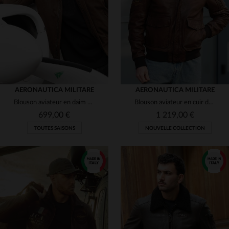
56
46
48
50
54
AERONAUTICA MILITARE
AERONAUTICA MILITARE
Blouson aviateur en daim de mouton chocolat, coupe régulière.
Blouson aviateur en cuir de mouton tabac, léger et fabriqué en Italie.
699,00 €
1 219,00 €
TOUTES SAISONS
NOUVELLE COLLECTION
TAILLES DISPONIBLES
TAILLES DISPONIBLES