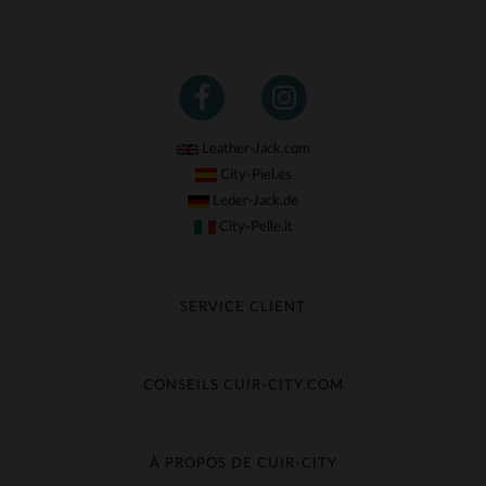
Leather-Jack.com
City-Piel.es
Leder-Jack.de
City-Pelle.it
SERVICE CLIENT
Suivre ma commande
Échange & Remboursement
CONSEILS CUIR-CITY.COM
Questions fréquentes
Livraison gratuite
Entretien du cuir
Contacter le service client
Guide des matières
À PROPOS DE CUIR-CITY