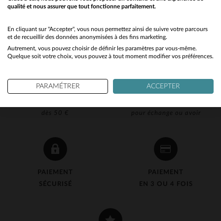
qualité et nous assurer que tout fonctionne parfaitement.
Would you like to be redirected to our English site?
No
En cliquant sur "Accepter", vous nous permettez ainsi de suivre votre parcours
et de recueillir des données anonymisées à des fins marketing.
Autrement, vous pouvez choisir de définir les paramètres par vous-même.
Yes
Quelque soit votre choix, vous pouvez à tout moment modifier vos préférences.
PARAMÉTRER
ACCEPTER
LIVRAISON OFFERTE
RETOUR 90J OFFERT
dès 50 €
pour échange ou avoir
PAIEMENT
PAIEMENT
SÉCURISÉ
EN 3 OU 4 FOIS