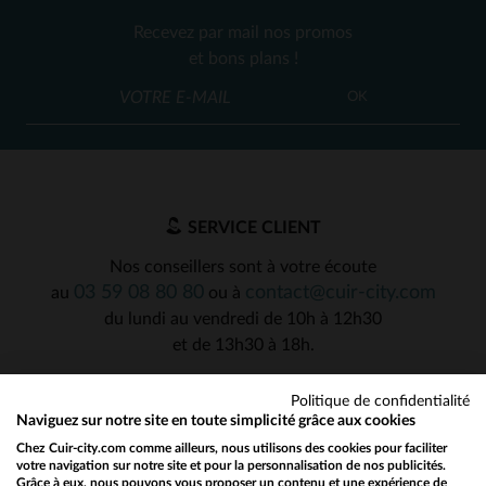
Recevez par mail nos promos
et bons plans !
OK
SERVICE CLIENT
Nos conseillers sont à votre écoute
03 59 08 80 80
contact@cuir-city.com
au
ou à
du lundi au vendredi de 10h à 12h30
et de 13h30 à 18h.
Politique de confidentialité
Naviguez sur notre site en toute simplicité grâce aux cookies
NOS PARTENAIRES DE CONFIANCE
Chez Cuir-city.com comme ailleurs, nous utilisons des cookies pour faciliter
votre navigation sur notre site et pour la personnalisation de nos publicités.
Grâce à eux, nous pouvons vous proposer un contenu et une expérience de