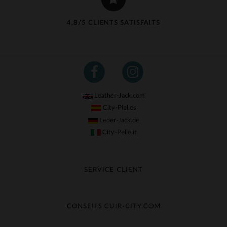
4,8/5 CLIENTS SATISFAITS
Leather-Jack.com
City-Piel.es
Leder-Jack.de
City-Pelle.it
SERVICE CLIENT
Suivre ma commande
Échange & Remboursement
CONSEILS CUIR-CITY.COM
Questions fréquentes