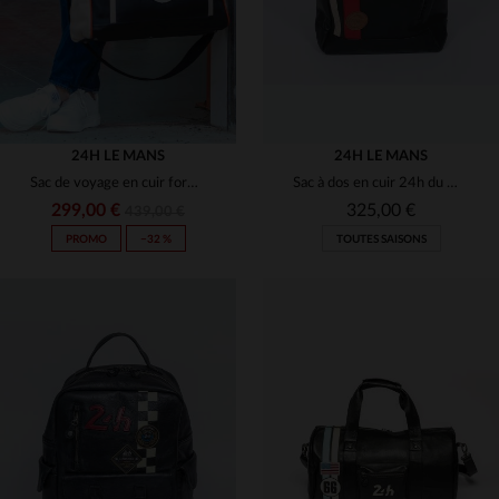
24H LE MANS
24H LE MANS
Sac de voyage en cuir format 48h noir thème 24h du Mans
Sac à dos en cuir 24h du Mans 2023
299,00 €
325,00 €
439,00 €
PROMO
−32 %
TOUTES SAISONS
TAILLES DISPONIBLES
TAILLES DISPONIBLES
TU
TU