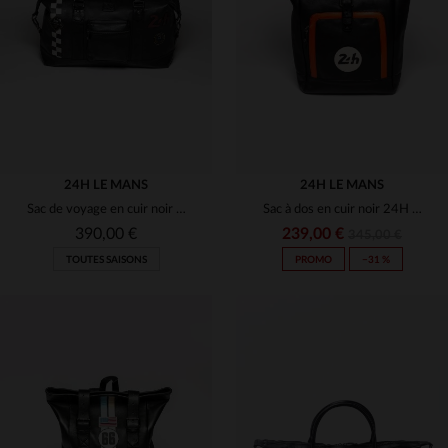
(14)
(14)
(14)
(14)
24H LE MANS
24H LE MANS
Sac de voyage en cuir noir avec damier racing
Sac à dos en cuir noir 24H Le Mans
(1)
390,00 €
239,00 €
345,00 €
TOUTES SAISONS
PROMO
−31 %
(3)
TAILLES DISPONIBLES
TAILLES DISPONIBLES