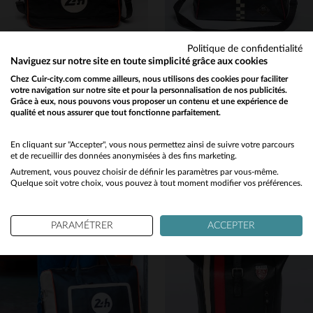
Politique de confidentialité
Naviguez sur notre site en toute simplicité grâce aux cookies
Chez Cuir-city.com comme ailleurs, nous utilisons des cookies pour faciliter
votre navigation sur notre site et pour la personnalisation de nos publicités.
Grâce à eux, nous pouvons vous proposer un contenu et une expérience de
24H LE MANS
24H LE MANS
qualité et nous assurer que tout fonctionne parfaitement.
Would you like to be redirected to our English site?
Sac Messenger noir avec détails orange racing
Sac à main en cuir noir 24H Le Mans
229,00 €
299,00 €
329,00 €
No
En cliquant sur "Accepter", vous nous permettez ainsi de suivre votre parcours
et de recueillir des données anonymisées à des fins marketing.
PROMO
−30 %
TOUTES SAISONS
Autrement, vous pouvez choisir de définir les paramètres par vous-même.
Yes
Quelque soit votre choix, vous pouvez à tout moment modifier vos préférences.
PARAMÉTRER
ACCEPTER
TAILLES DISPONIBLES
TAILLES DISPONIBLES
TU
TU