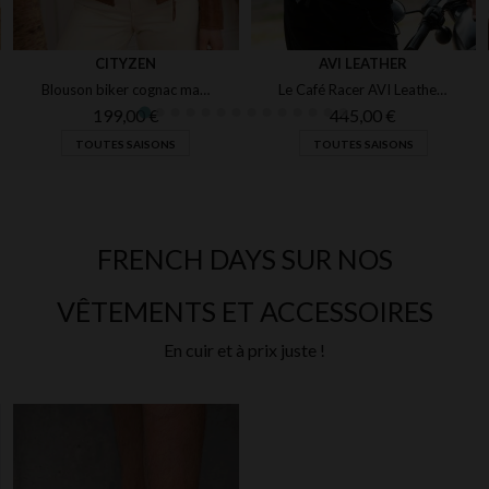
CITYZEN
AVI LEATHER
Blouson biker cognac marbré. Léger, ajusté, pour un style mi-saison.
Le Café Racer AVI Leather, cuir de cheval noir, inspiré du J100.
199,00 €
445,00 €
TOUTES SAISONS
TOUTES SAISONS
FRENCH DAYS SUR NOS
VÊTEMENTS ET ACCESSOIRES
En cuir et à prix juste !