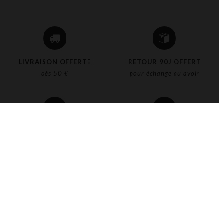
LIVRAISON OFFERTE
RETOUR 90J OFFERT
dès 50 €
pour échange ou avoir
PAIEMENT
PAIEMENT
SÉCURISÉ
EN 3 OU 4 FOIS
4,8/5 CLIENTS SATISFAITS