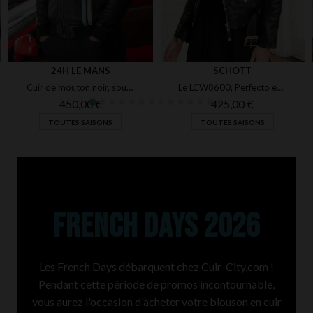
24H LE MANS
SCHOTT
Cuir de mouton noir, souple et léger, pour un blouson motard régulier.
Le LCW8600, Perfecto en cuir d'agneau noir, signé Schott, style biker.
450,00 €
425,00 €
TOUTES SAISONS
TOUTES SAISONS
FRENCH DAYS 2026
Les French Days débarquent chez Cuir-City.com !
Pendant cette période de promos incontournable,
vous aurez l'occasion d'acheter votre blouson en cuir