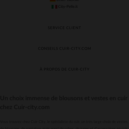
City-Pelle.it
SERVICE CLIENT
Suivre ma commande
Échange & Remboursement
CONSEILS CUIR-CITY.COM
Questions fréquentes
Livraison gratuite
Entretien du cuir
Contacter le service client
Guide des matières
À PROPOS DE CUIR-CITY
Guide des tailles
Découvrez Cuir-City
CGV
Recrutement
Un choix immense de blousons et vestes en cuir
Nos moyens de paiement
chez Cuir-city.com
Le pack garantie
*Offres et Promotions
Vous trouvez chez Cuir City, le spécialiste du cuir, un très large choix de vestes,
Confidentialité
de blousons, de pantalons mais aussi de robes, de jupes et d'accessoires en cuir