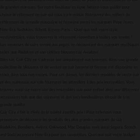
Gestion des cookies
de grandes marques. Sur notre boutique en ligne, laissez-vous guider pour
Carte cadeau
choisir le vêtement en cuir qui vous ira le mieux. Retrouvez des milliers de
Mentions légales
références de la mode masculine et féminine parmi les marques Pepe Jeans,
New Era, Redskins, Schott, Eleven Paris… Quel que soit votre style
vestimentaire, vous trouverez le vêtement répondant à toutes vos envies !
Les amateurs de cuirs seront aux anges, en découvrant des marques mythiques
telles que Redskins et son célèbre blouson cuir Aviateur.
Bien sûr, Cuir City ne s'adresse pas uniquement aux hommes. Ainsi une grande
collection de blousons et de vestes en cuir homme et femme est disponible en
stock dans tous nos rayons. Pour ces dames, les derniers modèles de veste cuir
et des manteaux aux cols fourrures les attendent à des prix incroyables. Vous
trouvez aussi sur notre site des ensembles cuir pour enfant ainsi que différents
accessoires tels que des ceintures et des sacs bandoulières en cuir de très
grande qualité.
Cuir City a fait le choix de la qualité à petits prix ! Pour cela nous vous
proposons de découvrir les produits des plus grandes marques du cuir :
Redskins, Bombers, Avirex, Oakwood, Mac Douglas mais aussi Segura, Scotch
and Soda ou encore New Era pour ses casquettes. Quel que soit votre budget,