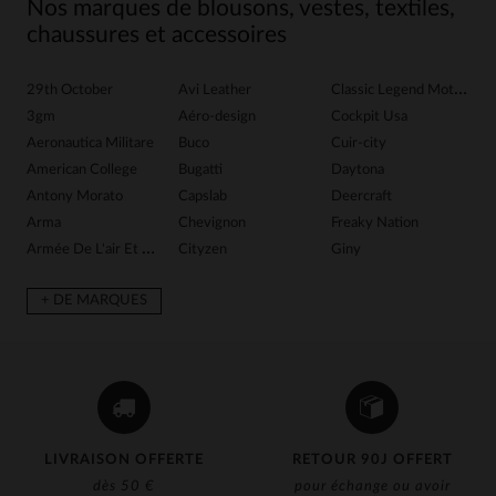
Nos marques de blousons, vestes, textiles,
chaussures et accessoires
29th October
Avi Leather
Classic Legend Motors
G
3gm
Aéro-design
Cockpit Usa
G
Aeronautica Militare
Buco
Cuir-city
G
American College
Bugatti
Daytona
Gr
Antony Morato
Capslab
Deercraft
H
Arma
Chevignon
Freaky Nation
Ib
Armée De L'air Et De Espace
Cityzen
Giny
In
+ DE MARQUES
LIVRAISON OFFERTE
RETOUR 90J OFFERT
dès 50 €
pour échange ou avoir