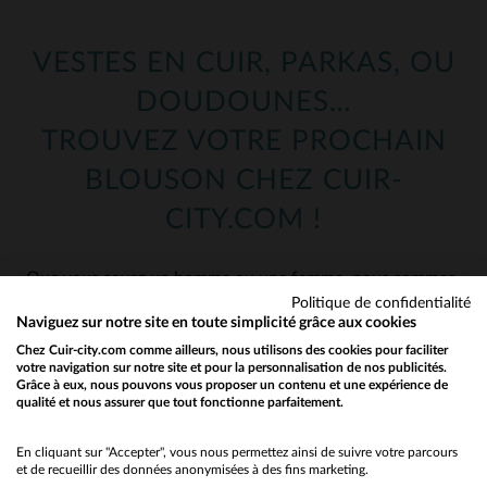
VESTES EN CUIR, PARKAS, OU
DOUDOUNES…
TROUVEZ VOTRE PROCHAIN
BLOUSON CHEZ CUIR-
CITY.COM !
Que vous soyez un homme ou une femme, nous sommes
sûrs d’avoir le blouson ou le manteau qu’il vous faut !
Politique de confidentialité
Naviguez sur notre site en toute simplicité grâce aux cookies
Une fois votre rayon choisi ci-dessus, vous avez accès à
Chez Cuir-city.com comme ailleurs, nous utilisons des cookies pour faciliter
notre catalogue : plus de 1000 blousons en cuir et
votre navigation sur notre site et pour la personnalisation de nos publicités.
presque autant dans notre rayon textile ! Craquez pour
Grâce à eux, nous pouvons vous proposer un contenu et une expérience de
qualité et nous assurer que tout fonctionne parfaitement.
Would you like to be redirected to our English site?
les dernières nouveautés parmi nos perfectos, nos
aviateurs ou bien même parmi nos classiques !
No
En cliquant sur "Accepter", vous nous permettez ainsi de suivre votre parcours
et de recueillir des données anonymisées à des fins marketing.