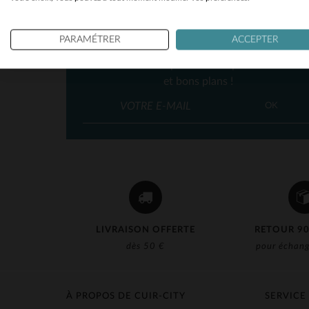
NEWSLETTER
PARAMÉTRER
ACCEPTER
Recevez par mail nos promos
et bons plans !
OK
LIVRAISON OFFERTE
RETOUR 90
dès 50 €
pour échang
À PROPOS DE CUIR-CITY
SERVICE