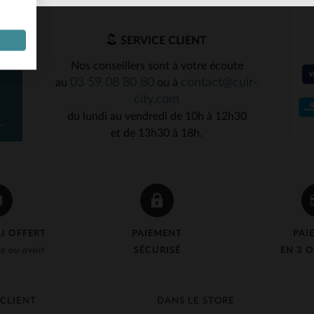
SERVICE CLIENT
Nos conseillers sont à votre écoute
03 59 08 80 80
contact@cuir-
au
ou à
city.com
du lundi au vendredi de 10h à 12h30
et de 13h30 à 18h.
J OFFERT
PAIEMENT
PAI
e ou avoir
SÉCURISÉ
EN 3 O
 CLIENT
DANS LE STORE