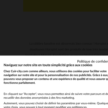
La célèbre baseline est désormais bien connue ! Horspist
doudounes Horspist sont des produits de luxe très tendanc
footballeur Matuidi, Kendji Girac ou encore Maitre Gims ont t
fourrures Horspist sur leurs photos instagram, et l'on voi
Politique de confiden
Naviguez sur notre site en toute simplicité grâce aux cookies
affronter les températures rudes de l'Hiver, elles sont avan
Chez Cuir-city.com comme ailleurs, nous utilisons des cookies pour faciliter votre
avec le style complet des manteaux Horspist. La doudoune à
navigation sur notre site et pour la personnalisation de nos publicités. Grâce à eux
garde-robe grâce à une doudoune noire et rouge ou encore noi
pouvons vous proposer un contenu et une expérience de qualité et nous assurer q
fonctionne parfaitement.
également tous ses modèles en coloris noir avec fourrure n
retrouverez la plupart des modèles sur notre site et dans nos
En cliquant sur "Accepter", vous nous permettez ainsi de suivre votre parcours et d
pouvez également payer votre doudoune en plusieurs fois
recueillir des données anonymisées à des fins marketing.
Autrement, vous pouvez choisir de définir les paramètres par vous-même. Quelque
votre choix, vous pouvez à tout moment modifier vos préférences.