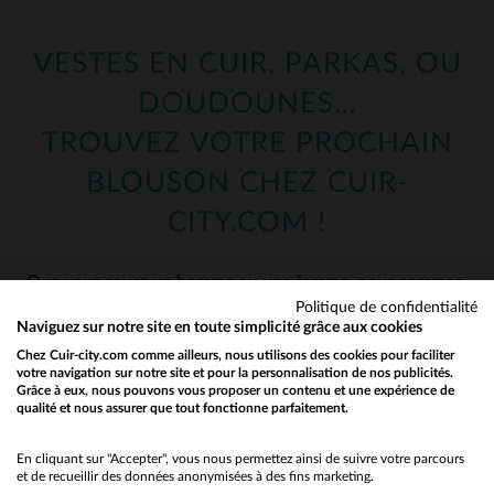
VESTES EN CUIR, PARKAS, OU
DOUDOUNES…
TROUVEZ VOTRE PROCHAIN
BLOUSON CHEZ CUIR-
CITY.COM !
Que vous soyez un homme ou une femme, nous sommes
sûrs d’avoir le blouson ou le manteau qu’il vous faut !
Politique de confidentialité
Naviguez sur notre site en toute simplicité grâce aux cookies
Une fois votre rayon choisi ci-dessus, vous avez accès à
Chez Cuir-city.com comme ailleurs, nous utilisons des cookies pour faciliter
notre catalogue : plus de 1000 blousons en cuir et
votre navigation sur notre site et pour la personnalisation de nos publicités.
presque autant dans notre rayon textile ! Craquez pour
Grâce à eux, nous pouvons vous proposer un contenu et une expérience de
qualité et nous assurer que tout fonctionne parfaitement.
Would you like to be redirected to our English site?
les dernières nouveautés parmi nos perfectos, nos
aviateurs ou bien même parmi nos classiques !
No
En cliquant sur "Accepter", vous nous permettez ainsi de suivre votre parcours
et de recueillir des données anonymisées à des fins marketing.