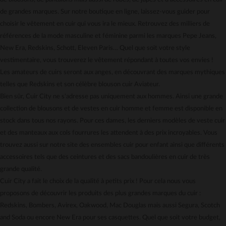
Gestion des cookies
de grandes marques. Sur notre boutique en ligne, laissez-vous guider pour
Carte cadeau
choisir le vêtement en cuir qui vous ira le mieux. Retrouvez des milliers de
Mentions légales
références de la mode masculine et féminine parmi les marques Pepe Jeans,
New Era, Redskins, Schott, Eleven Paris… Quel que soit votre style
vestimentaire, vous trouverez le vêtement répondant à toutes vos envies !
Les amateurs de cuirs seront aux anges, en découvrant des marques mythiques
telles que Redskins et son célèbre blouson cuir Aviateur.
Bien sûr, Cuir City ne s'adresse pas uniquement aux hommes. Ainsi une grande
collection de blousons et de vestes en cuir homme et femme est disponible en
stock dans tous nos rayons. Pour ces dames, les derniers modèles de veste cuir
et des manteaux aux cols fourrures les attendent à des prix incroyables. Vous
trouvez aussi sur notre site des ensembles cuir pour enfant ainsi que différents
accessoires tels que des ceintures et des sacs bandoulières en cuir de très
grande qualité.
Cuir City a fait le choix de la qualité à petits prix ! Pour cela nous vous
proposons de découvrir les produits des plus grandes marques du cuir :
Redskins, Bombers, Avirex, Oakwood, Mac Douglas mais aussi Segura, Scotch
and Soda ou encore New Era pour ses casquettes. Quel que soit votre budget,