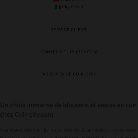
City-Pelle.it
SERVICE CLIENT
Suivre ma commande
Échange & Remboursement
CONSEILS CUIR-CITY.COM
Questions fréquentes
Livraison gratuite
Entretien du cuir
Contacter le service client
Guide des matières
À PROPOS DE CUIR-CITY
Guide des tailles
Découvrez Cuir-City
CGV
Recrutement
Un choix immense de blousons et vestes en cuir
Nos moyens de paiement
chez Cuir-city.com
Le pack garantie
*Offres et Promotions
Vous trouvez chez Cuir City, le spécialiste du cuir, un très large choix de vestes,
Confidentialité
de blousons, de pantalons mais aussi de robes, de jupes et d'accessoires en cuir