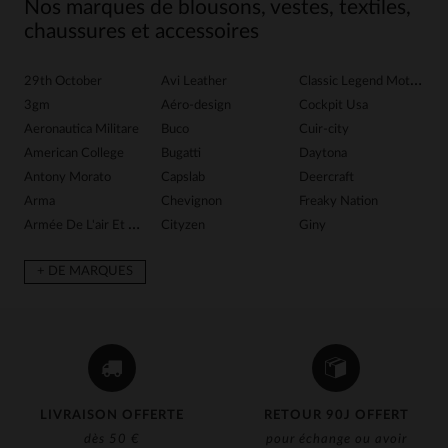
Nos marques de blousons, vestes, textiles,
chaussures et accessoires
29th October
Avi Leather
Classic Legend Motors
G
3gm
Aéro-design
Cockpit Usa
G
Aeronautica Militare
Buco
Cuir-city
G
American College
Bugatti
Daytona
Gr
Antony Morato
Capslab
Deercraft
H
Arma
Chevignon
Freaky Nation
Ib
Armée De L'air Et De Espace
Cityzen
Giny
In
+ DE MARQUES
LIVRAISON OFFERTE
RETOUR 90J OFFERT
dès 50 €
pour échange ou avoir