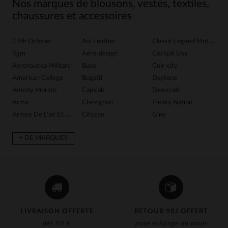
Nos marques de blousons, vestes, textiles,
chaussures et accessoires
29th October
Avi Leather
Classic Legend Motors
G
3gm
Aéro-design
Cockpit Usa
G
Aeronautica Militare
Buco
Cuir-city
G
American College
Bugatti
Daytona
Gr
Antony Morato
Capslab
Deercraft
H
Arma
Chevignon
Freaky Nation
Ib
Armée De L'air Et De Espace
Cityzen
Giny
In
+ DE MARQUES
LIVRAISON OFFERTE
RETOUR 90J OFFERT
dès 50 €
pour échange ou avoir