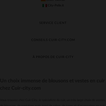
City-Pelle.it
SERVICE CLIENT
Suivre ma commande
Échange & Remboursement
CONSEILS CUIR-CITY.COM
Questions fréquentes
Livraison gratuite
Entretien du cuir
Contacter le service client
Guide des matières
À PROPOS DE CUIR-CITY
Guide des tailles
Découvrez Cuir-City
CGV
Recrutement
Un choix immense de blousons et vestes en cuir
Nos moyens de paiement
chez Cuir-city.com
Le pack garantie
*Offres et Promotions
Vous trouvez chez Cuir City, le spécialiste du cuir, un très large choix de vestes,
Confidentialité
de blousons, de pantalons mais aussi de robes, de jupes et d'accessoires en cuir