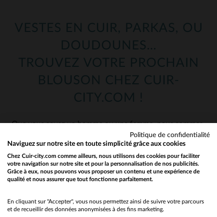
VESTES EN CUIR, PARKAS, OU
DOUDOUNES…
TROUVEZ VOTRE PROCHAIN
BLOUSON CHEZ CUIR-
CITY.COM !
Que vous soyez un homme ou une femme, nous sommes
sûrs d’avoir le blouson ou le manteau qu’il vous faut !
Politique de confidentialité
Naviguez sur notre site en toute simplicité grâce aux cookies
Une fois votre rayon choisi ci-dessus, vous avez accès à
Chez Cuir-city.com comme ailleurs, nous utilisons des cookies pour faciliter
notre catalogue : plus de 1000 blousons en cuir et
votre navigation sur notre site et pour la personnalisation de nos publicités.
presque autant dans notre rayon textile ! Craquez pour
Grâce à eux, nous pouvons vous proposer un contenu et une expérience de
qualité et nous assurer que tout fonctionne parfaitement.
Would you like to be redirected to our English site?
les dernières nouveautés parmi nos perfectos, nos
aviateurs ou bien même parmi nos classiques !
No
En cliquant sur "Accepter", vous nous permettez ainsi de suivre votre parcours
et de recueillir des données anonymisées à des fins marketing.