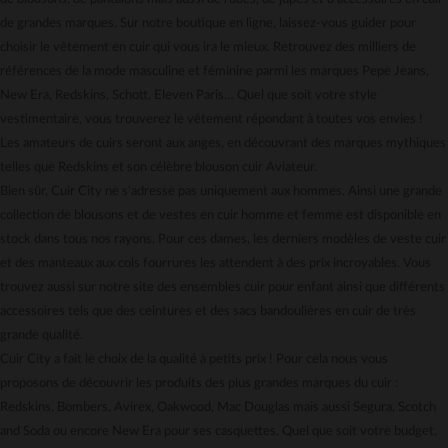
Gestion des cookies
de grandes marques. Sur notre boutique en ligne, laissez-vous guider pour
Carte cadeau
choisir le vêtement en cuir qui vous ira le mieux. Retrouvez des milliers de
Mentions légales
références de la mode masculine et féminine parmi les marques Pepe Jeans,
New Era, Redskins, Schott, Eleven Paris… Quel que soit votre style
vestimentaire, vous trouverez le vêtement répondant à toutes vos envies !
Les amateurs de cuirs seront aux anges, en découvrant des marques mythiques
telles que Redskins et son célèbre blouson cuir Aviateur.
Bien sûr, Cuir City ne s'adresse pas uniquement aux hommes. Ainsi une grande
collection de blousons et de vestes en cuir homme et femme est disponible en
stock dans tous nos rayons. Pour ces dames, les derniers modèles de veste cuir
et des manteaux aux cols fourrures les attendent à des prix incroyables. Vous
trouvez aussi sur notre site des ensembles cuir pour enfant ainsi que différents
accessoires tels que des ceintures et des sacs bandoulières en cuir de très
grande qualité.
Cuir City a fait le choix de la qualité à petits prix ! Pour cela nous vous
proposons de découvrir les produits des plus grandes marques du cuir :
Redskins, Bombers, Avirex, Oakwood, Mac Douglas mais aussi Segura, Scotch
and Soda ou encore New Era pour ses casquettes. Quel que soit votre budget,