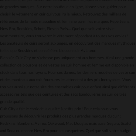
Gestion des cookies
de grandes marques. Sur notre boutique en ligne, laissez-vous guider pour
Carte cadeau
choisir le vêtement en cuir qui vous ira le mieux. Retrouvez des milliers de
Mentions légales
références de la mode masculine et féminine parmi les marques Pepe Jeans,
New Era, Redskins, Schott, Eleven Paris… Quel que soit votre style
vestimentaire, vous trouverez le vêtement répondant à toutes vos envies !
Les amateurs de cuirs seront aux anges, en découvrant des marques mythiques
telles que Redskins et son célèbre blouson cuir Aviateur.
Bien sûr, Cuir City ne s'adresse pas uniquement aux hommes. Ainsi une grande
collection de blousons et de vestes en cuir homme et femme est disponible en
stock dans tous nos rayons. Pour ces dames, les derniers modèles de veste cuir
et des manteaux aux cols fourrures les attendent à des prix incroyables. Vous
trouvez aussi sur notre site des ensembles cuir pour enfant ainsi que différents
accessoires tels que des ceintures et des sacs bandoulières en cuir de très
grande qualité.
Cuir City a fait le choix de la qualité à petits prix ! Pour cela nous vous
proposons de découvrir les produits des plus grandes marques du cuir :
Redskins, Bombers, Avirex, Oakwood, Mac Douglas mais aussi Segura, Scotch
and Soda ou encore New Era pour ses casquettes. Quel que soit votre budget,