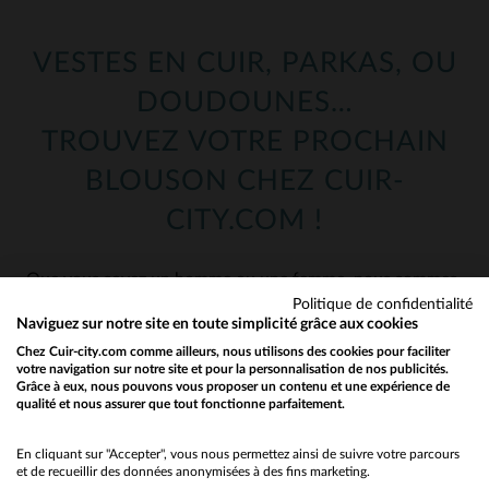
VESTES EN CUIR, PARKAS, OU
DOUDOUNES…
TROUVEZ VOTRE PROCHAIN
BLOUSON CHEZ CUIR-
CITY.COM !
Que vous soyez un homme ou une femme, nous sommes
sûrs d’avoir le blouson ou le manteau qu’il vous faut !
Politique de confidentialité
Naviguez sur notre site en toute simplicité grâce aux cookies
Une fois votre rayon choisi ci-dessus, vous avez accès à
Chez Cuir-city.com comme ailleurs, nous utilisons des cookies pour faciliter
notre catalogue : plus de 1000 blousons en cuir et
votre navigation sur notre site et pour la personnalisation de nos publicités.
presque autant dans notre rayon textile ! Craquez pour
Grâce à eux, nous pouvons vous proposer un contenu et une expérience de
qualité et nous assurer que tout fonctionne parfaitement.
Would you like to be redirected to our English site?
les dernières nouveautés parmi nos perfectos, nos
aviateurs ou bien même parmi nos classiques !
No
En cliquant sur "Accepter", vous nous permettez ainsi de suivre votre parcours
et de recueillir des données anonymisées à des fins marketing.