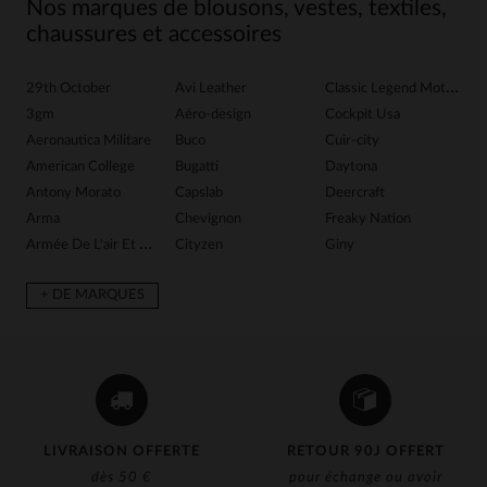
Nos marques de blousons, vestes, textiles,
chaussures et accessoires
29th October
Avi Leather
Classic Legend Motors
G
3gm
Aéro-design
Cockpit Usa
G
Aeronautica Militare
Buco
Cuir-city
G
American College
Bugatti
Daytona
Gr
Antony Morato
Capslab
Deercraft
H
Arma
Chevignon
Freaky Nation
Ib
Armée De L'air Et De Espace
Cityzen
Giny
In
+ DE MARQUES
LIVRAISON OFFERTE
RETOUR 90J OFFERT
dès 50 €
pour échange ou avoir