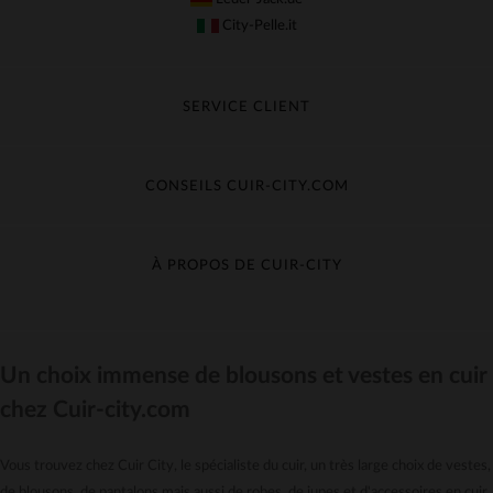
City-Pelle.it
SERVICE CLIENT
Suivre ma commande
Échange & Remboursement
CONSEILS CUIR-CITY.COM
Questions fréquentes
Livraison gratuite
Entretien du cuir
Contacter le service client
Guide des matières
À PROPOS DE CUIR-CITY
Guide des tailles
Découvrez Cuir-City
CGV
Recrutement
Un choix immense de blousons et vestes en cuir
Nos moyens de paiement
chez Cuir-city.com
Le pack garantie
*Offres et Promotions
Vous trouvez chez Cuir City, le spécialiste du cuir, un très large choix de vestes,
Confidentialité
de blousons, de pantalons mais aussi de robes, de jupes et d'accessoires en cuir