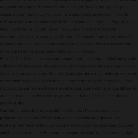
Gestion des cookies
de grandes marques. Sur notre boutique en ligne, laissez-vous guider pour
Carte cadeau
choisir le vêtement en cuir qui vous ira le mieux. Retrouvez des milliers de
Mentions légales
références de la mode masculine et féminine parmi les marques Pepe Jeans,
New Era, Redskins, Schott, Eleven Paris… Quel que soit votre style
vestimentaire, vous trouverez le vêtement répondant à toutes vos envies !
Les amateurs de cuirs seront aux anges, en découvrant des marques mythiques
telles que Redskins et son célèbre blouson cuir Aviateur.
Bien sûr, Cuir City ne s'adresse pas uniquement aux hommes. Ainsi une grande
collection de blousons et de vestes en cuir homme et femme est disponible en
stock dans tous nos rayons. Pour ces dames, les derniers modèles de veste cuir
et des manteaux aux cols fourrures les attendent à des prix incroyables. Vous
trouvez aussi sur notre site des ensembles cuir pour enfant ainsi que différents
accessoires tels que des ceintures et des sacs bandoulières en cuir de très
grande qualité.
Cuir City a fait le choix de la qualité à petits prix ! Pour cela nous vous
proposons de découvrir les produits des plus grandes marques du cuir :
Redskins, Bombers, Avirex, Oakwood, Mac Douglas mais aussi Segura, Scotch
and Soda ou encore New Era pour ses casquettes. Quel que soit votre budget,