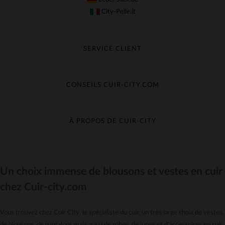
City-Pelle.it
SERVICE CLIENT
Suivre ma commande
Échange & Remboursement
CONSEILS CUIR-CITY.COM
Questions fréquentes
Livraison gratuite
Entretien du cuir
Contacter le service client
Guide des matières
À PROPOS DE CUIR-CITY
Guide des tailles
Découvrez Cuir-City
CGV
Recrutement
Un choix immense de blousons et vestes en cuir
Nos moyens de paiement
chez Cuir-city.com
Le pack garantie
*Offres et Promotions
Vous trouvez chez Cuir City, le spécialiste du cuir, un très large choix de vestes,
Confidentialité
de blousons, de pantalons mais aussi de robes, de jupes et d'accessoires en cuir