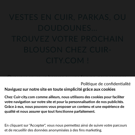
VESTES EN CUIR, PARKAS, OU
DOUDOUNES…
TROUVEZ VOTRE PROCHAIN
BLOUSON CHEZ CUIR-
CITY.COM !
Que vous soyez un homme ou une femme, nous sommes
sûrs d’avoir le blouson ou le manteau qu’il vous faut !
Politique de confidentialité
Naviguez sur notre site en toute simplicité grâce aux cookies
Une fois votre rayon choisi ci-dessus, vous avez accès à
Chez Cuir-city.com comme ailleurs, nous utilisons des cookies pour faciliter
notre catalogue : plus de 1000 blousons en cuir et
votre navigation sur notre site et pour la personnalisation de nos publicités.
presque autant dans notre rayon textile ! Craquez pour
Grâce à eux, nous pouvons vous proposer un contenu et une expérience de
qualité et nous assurer que tout fonctionne parfaitement.
Would you like to be redirected to our English site?
les dernières nouveautés parmi nos perfectos, nos
aviateurs ou bien même parmi nos classiques !
No
En cliquant sur "Accepter", vous nous permettez ainsi de suivre votre parcours
et de recueillir des données anonymisées à des fins marketing.