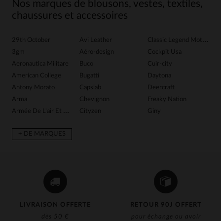
Nos marques de blousons, vestes, textiles,
chaussures et accessoires
29th October
Avi Leather
Classic Legend Motors
G
3gm
Aéro-design
Cockpit Usa
G
Aeronautica Militare
Buco
Cuir-city
G
American College
Bugatti
Daytona
Gr
Antony Morato
Capslab
Deercraft
H
Arma
Chevignon
Freaky Nation
Ib
Armée De L'air Et De Espace
Cityzen
Giny
In
+ DE MARQUES
LIVRAISON OFFERTE
RETOUR 90J OFFERT
dès 50 €
pour échange ou avoir