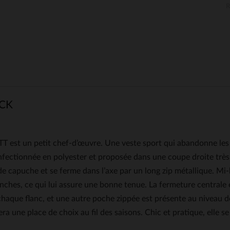
CK
st un petit chef-d’œuvre. Une veste sport qui abandonne les s
onfectionnée en polyester et proposée dans une coupe droite très
de capuche et se ferme dans l’axe par un long zip métallique. M
nches, ce qui lui assure une bonne tenue. La fermeture centrale 
aque flanc, et une autre poche zippée est présente au niveau de
a une place de choix au fil des saisons. Chic et pratique, elle 