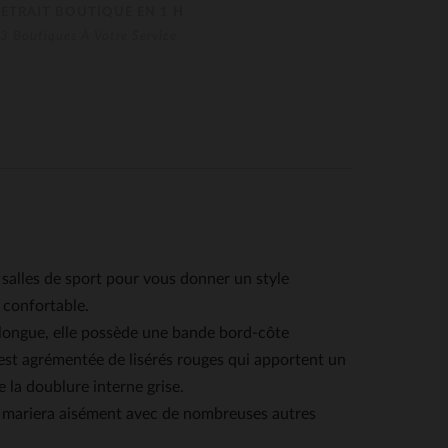
RETRAIT BOUTIQUE EN 1 H
3 Boutiques À Votre Service
alles de sport pour vous donner un style
 confortable.
i-longue, elle possède une bande bord-côte
est agrémentée de lisérés rouges qui apportent un
 la doublure interne grise.
se mariera aisément avec de nombreuses autres