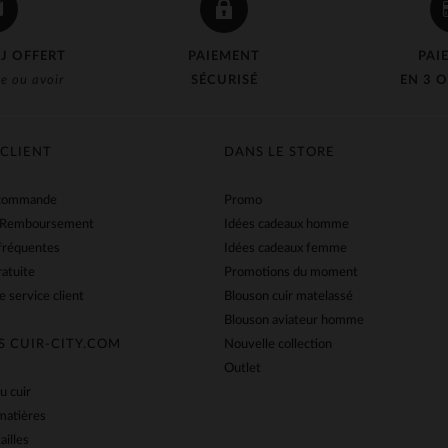
J OFFERT
PAIEMENT
PAI
e ou avoir
SÉCURISÉ
EN 3 O
 CLIENT
DANS LE STORE
 commande
Promo
 Remboursement
Idées cadeaux homme
fréquentes
Idées cadeaux femme
ratuite
Promotions du moment
e service client
Blouson cuir matelassé
Blouson aviateur homme
S CUIR-CITY.COM
Nouvelle collection
Outlet
u cuir
matières
ailles