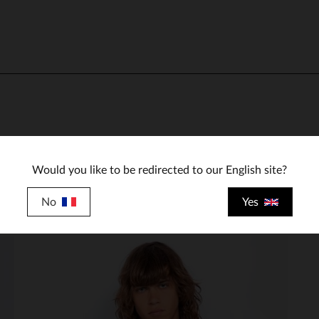
Vous aimerez également…
Would you like to be redirected to our English site?
Découvrez ces produits similaires sélectionnés pour vous
No
Yes