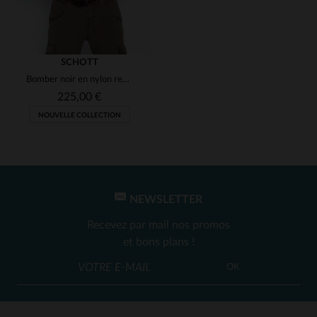
Tres bon produit
Avis du
08/10/2024
, suite à une
expérience du
23/09/2024
par
P
M.
SCHOTT
UTILE
(0)
Signaler
Bomber noir en nylon recyclé homme
225,00 €
NOUVELLE COLLECTION
1
2
NEWSLETTER
Recevez par mail nos promos
et bons plans !
OK