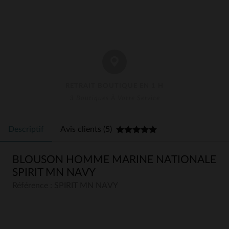
RETRAIT BOUTIQUE EN 1 H
3 Boutiques À Votre Service
Descriptif
Avis clients (5)
BLOUSON HOMME MARINE NATIONALE
SPIRIT MN NAVY
Référence : SPIRIT MN NAVY
5
5
/
5
Avis collecté par un tiers