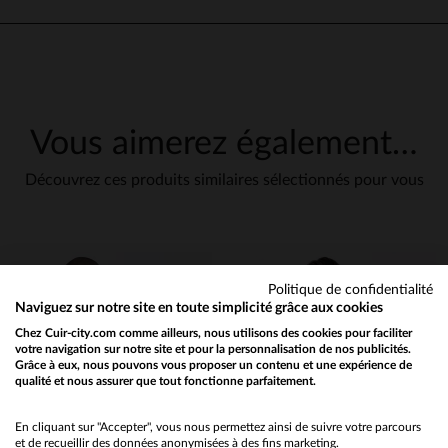
Tres beau produit !
Avis du
23/12/2025
, suite à une
expérience du
16/12/2025
par
E
Basé sur
7
avis soumis à un
contrôle
UTILE
(0)
Signaler
Voir tous les avis sur ce site
Vous aimerez également…
5
étoiles
7
5
4
étoiles
0
Découvrez ces produits similaires sélectionnés pour vous
3
étoiles
0
Avis collecté par un tiers
2
étoiles
0
N e changez rien ...
1
étoile
0
Avis du
05/08/2025
, suite à une
expérience du
27/07/2025
par
J
Trier les avis
G.
Politique de confidentialité
Naviguez sur notre site en toute simplicité grâce aux cookies
UTILE
(0)
Signaler
Chez Cuir-city.com comme ailleurs, nous utilisons des cookies pour faciliter
votre navigation sur notre site et pour la personnalisation de nos publicités.
Grâce à eux, nous pouvons vous proposer un contenu et une expérience de
5
qualité et nous assurer que tout fonctionne parfaitement.
Would you like to be redirected to our English site?
Avis collecté par un tiers
No
En cliquant sur "Accepter", vous nous permettez ainsi de suivre votre parcours
À voir dans le temps mais be
et de recueillir des données anonymisées à des fins marketing.