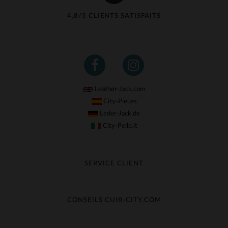
4,8/5 CLIENTS SATISFAITS
Leather-Jack.com
City-Piel.es
Leder-Jack.de
City-Pelle.it
SERVICE CLIENT
Suivre ma commande
Échange & Remboursement
CONSEILS CUIR-CITY.COM
Questions fréquentes
Livraison gratuite
Entretien du cuir