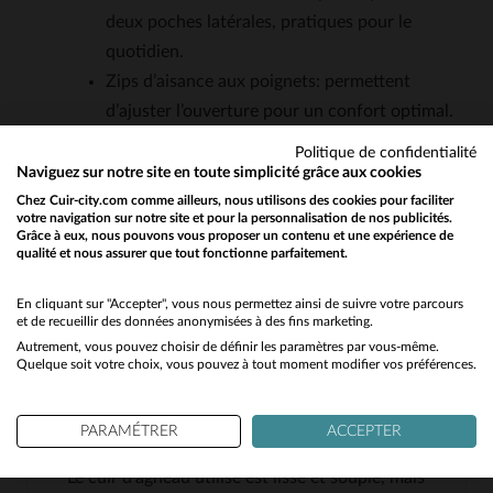
deux poches latérales, pratiques pour le
quotidien.
Zips d’aisance aux poignets: permettent
d’ajuster l’ouverture pour un confort optimal.
Fausse ceinture sur le devant: un détail
Politique de confidentialité
stylistique qui renforce la structure du
Naviguez sur notre site en toute simplicité grâce aux cookies
blouson.
Chez Cuir-city.com comme ailleurs, nous utilisons des cookies pour faciliter
votre navigation sur notre site et pour la personnalisation de nos publicités.
Entretien facile: conçu pour durer, ce blouson
Grâce à eux, nous pouvons vous proposer un contenu et une expérience de
qualité et nous assurer que tout fonctionne parfaitement.
Would you like to be redirected to our English site?
nécessite simplement un nettoyage par un
spécialiste du cuir.
No
En cliquant sur "Accepter", vous nous permettez ainsi de suivre votre parcours
et de recueillir des données anonymisées à des fins marketing.
Autrement, vous pouvez choisir de définir les paramètres par vous-même.
Yes
QUESTIONS FRÉQUENTES
Quelque soit votre choix, vous pouvez à tout moment modifier vos préférences.
Quel est l'épaisseur du cuir d'agneau utilisé pour ce
PARAMÉTRER
ACCEPTER
blouson?
Le cuir d'agneau utilisé est lisse et souple, mais