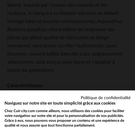
liberté. Inspirée par l’univers des motards et des
rockeurs, la marque a su imposer son style en mêlant
héritage biker et touches contemporaines. Aujourd’hui,
Redskins perpétue cette tradition en proposant des
pièces qui allient qualité de fabrication et design
intemporel, sans jamais sacrifier l’authenticité. Leurs
blousons, souvent taillés dans des cuirs soigneusement
sélectionnés, sont conçus pour durer et s’adapter à
toutes les générations.
Caractéristiques
Une coupe slim qui épouse les formes sans
Politique de confidentialité
être restrictive, idéale pour un look moderne
Naviguez sur notre site en toute simplicité grâce aux cookies
et ajusté.
Chez Cuir-city.com comme ailleurs, nous utilisons des cookies pour faciliter
votre navigation sur notre site et pour la personnalisation de nos publicités.
Un cuir souple et léger, parfait pour un port
Grâce à eux, nous pouvons vous proposer un contenu et une expérience de
qualité et nous assurer que tout fonctionne parfaitement.
quotidien sans fatigue, tout en offrant une
Would you like to be redirected to our English site?
bonne résistance.