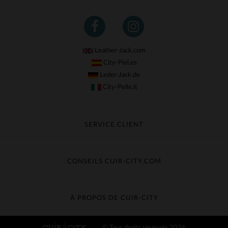
Leather-Jack.com
City-Piel.es
Leder-Jack.de
City-Pelle.it
SERVICE CLIENT
Suivre ma commande
Échange & Remboursement
CONSEILS CUIR-CITY.COM
Questions fréquentes
Livraison gratuite
Entretien du cuir
Contacter le service client
Guide des matières
À PROPOS DE CUIR-CITY
Guide des tailles
Découvrez Cuir-City
© Tous droits réservés 2026