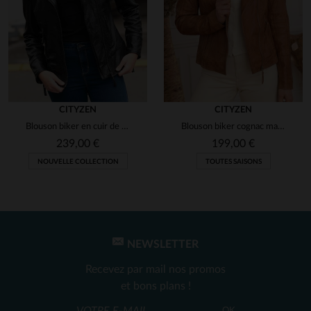
CITYZEN
CITYZEN
Blouson biker en cuir de mouton noir vieilli, le Texas CZ Black.
Blouson biker cognac marbré. Léger, ajusté, pour un style mi-saison.
239,00 €
199,00 €
NOUVELLE COLLECTION
TOUTES SAISONS
NEWSLETTER
Recevez par mail nos promos
et bons plans !
OK