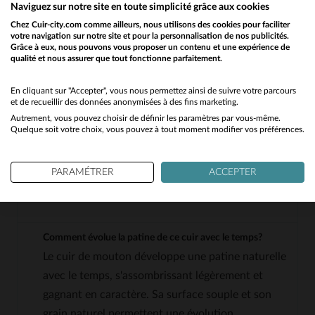
Naviguez sur notre site en toute simplicité grâce aux cookies
QUESTIONS FRÉQUENTES
Chez Cuir-city.com comme ailleurs, nous utilisons des cookies pour faciliter
votre navigation sur notre site et pour la personnalisation de nos publicités.
Grâce à eux, nous pouvons vous proposer un contenu et une expérience de
qualité et nous assurer que tout fonctionne parfaitement.
Would you like to be redirected to our English site?
Quelle est l'épaisseur du cuir de mouton utilisé pour ce
blouson?
Le cuir de mouton utilisé est sélectionné pour sa
No
En cliquant sur "Accepter", vous nous permettez ainsi de suivre votre parcours
et de recueillir des données anonymisées à des fins marketing.
finesse, offrant une épaisseur légère tout en
Autrement, vous pouvez choisir de définir les paramètres par vous-même.
Yes
conservant une bonne tenue et une structure
Quelque soit votre choix, vous pouvez à tout moment modifier vos préférences.
idéale. Il n'est pas épais comme un cuir de
vachette, mais suffisamment résistant pour un
PARAMÉTRER
ACCEPTER
usage quotidien.
Comment évolue la patine de ce cuir avec le temps?
Le cuir de mouton développe une patine naturelle
avec le temps, s'assombrissant légèrement et
gagnant en caractère. Sa surface souple et son
grain naturel permettent une évolution