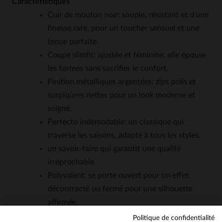
Caractéristiques
Cuir de mouton noir: souple, résistant et d’une
finesse rare, pour un toucher sensuel et une
tenue parfaite.
Coupe slimfit: ajustée et féminine, elle épouse
les formes sans sacrifier le confort.
Finition métalliques argentées: zips polis et
surpiqûres nettes pour un look moderne et
soigné.
Perfecto indémodable: un classique qui
traverse les saisons, adapté à tous les styles.
un savoir-faire qui garantit une qualité
irréprochable.
Polyvalent: se porte ouvert pour un effet
décontracté ou fermé pour une silhouette
affirmée.
Politique de confidentialité