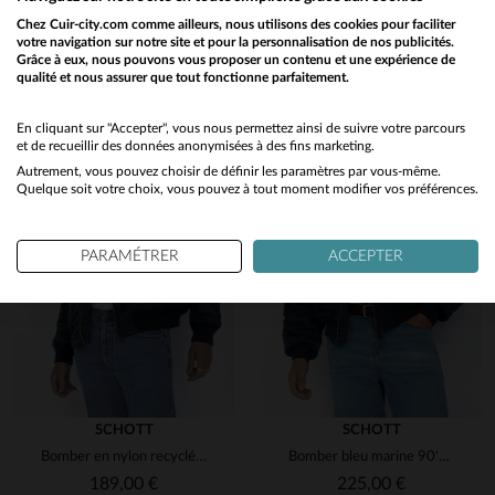
Découvrez ces produits similaires sélectionnés pour vous
Ciprian D.
3
étoiles
0
Chez Cuir-city.com comme ailleurs, nous utilisons des cookies pour faciliter
Publié à l'origine sur
city-piel.es (e
2
étoiles
0
votre navigation sur notre site et pour la personnalisation de nos publicités.
Grâce à eux, nous pouvons vous proposer un contenu et une expérience de
1
étoile
0
VOIR L’AVIS D’ORIGINE
qualité et nous assurer que tout fonctionne parfaitement.
Would you like to be redirected to our English site?
Signaler
Trier les avis
No
En cliquant sur "Accepter", vous nous permettez ainsi de suivre votre parcours
et de recueillir des données anonymisées à des fins marketing.
1
Autrement, vous pouvez choisir de définir les paramètres par vous-même.
Yes
Quelque soit votre choix, vous pouvez à tout moment modifier vos préférences.
PARAMÉTRER
ACCEPTER
SCHOTT
SCHOTT
Bomber en nylon recyclé bleu marine
Bomber bleu marine 90's type CWU en nylon recyclé
189,00 €
225,00 €