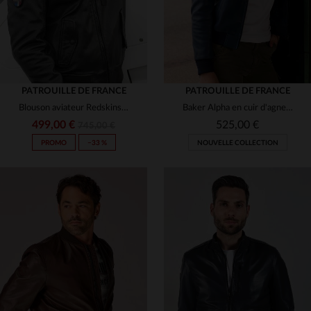
PATROUILLE DE FRANCE
PATROUILLE DE FRANCE
Blouson aviateur Redskins en cuir de mouton noir, col fourrure.
Baker Alpha en cuir d'agneau bleu océan, coupe slimfit et col bomber.
499,00 €
525,00 €
745,00 €
PROMO
−33 %
NOUVELLE COLLECTION
TAILLES DISPONIBLES
TAILLES DISPONIBLES
M
M
L
XL