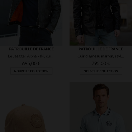
4XL
M
L
2XL
4XL
PATROUILLE DE FRANCE
PATROUILLE DE FRANCE
Le Jaegger Alpha kaki, cuir d'agneau inspiré des vestes de pilote.
Cuir d'agneau marron, style militaire. Épaulettes et patch unique.
695,00 €
795,00 €
NOUVELLE COLLECTION
NOUVELLE COLLECTION
TAILLES DISPONIBLES
TAILLES DISPONIBLES
S
M
L
XL
2XL
M
L
XL
2XL