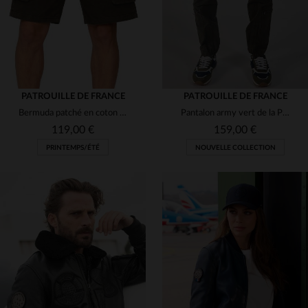
PATROUILLE DE FRANCE
PATROUILLE DE FRANCE
Bermuda patché en coton kaki
Pantalon army vert de la Patrouille de France
119,00 €
159,00 €
PRINTEMPS/ÉTÉ
NOUVELLE COLLECTION
TAILLES DISPONIBLES
30
31
32
34
36
TAILLES DISPONIBLES
38
30
31
32
34