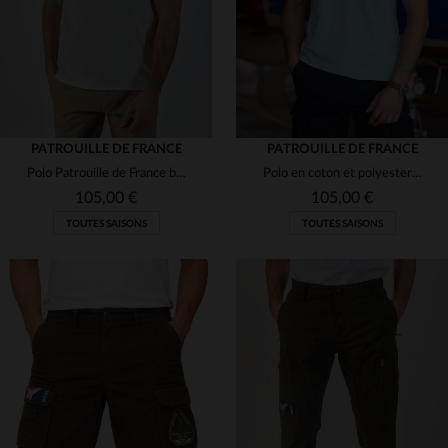
PATROUILLE DE FRANCE
PATROUILLE DE FRANCE
Polo Patrouille de France blanc pour homme
Polo en coton et polyester bleu ciel Patrouille de France
105,00 €
105,00 €
TOUTES SAISONS
TOUTES SAISONS
TAILLES DISPONIBLES
TAILLES DISPONIBLES
M
L
XL
2XL
3XL
L
XL
2XL
3XL