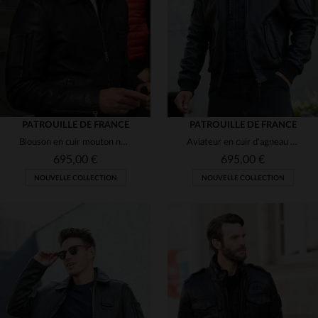
(2)
S
M
L
XL
L
XL
(1)
(7)
(7)
(4)
(4)
(13)
(52)
(5)
(14)
(108)
(10)
PATROUILLE DE FRANCE
PATROUILLE DE FRANCE
Blouson en cuir mouton noir style aviateur signé Redskins.
Aviateur en cuir d'agneau bleu marine, col mouton amovible et patchs.
695,00 €
695,00 €
NOUVELLE COLLECTION
NOUVELLE COLLECTION
TAILLES DISPONIBLES
S
M
L
2XL
3XL
TAILLES DISPONIBLES