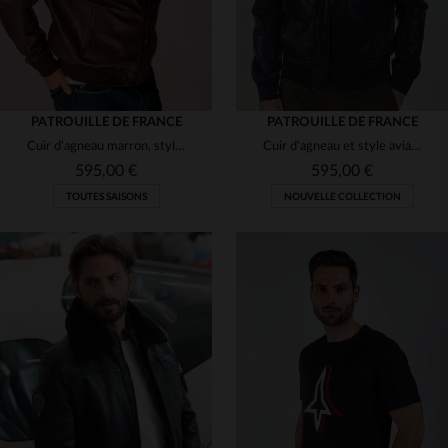
PATROUILLE DE FRANCE
PATROUILLE DE FRANCE
Cuir d'agneau marron, style teddy et touche aviateur pour ce blouson.
Cuir d'agneau et style aviateur pour ce blouson pilote exclusif.
595,00 €
595,00 €
TOUTES SAISONS
NOUVELLE COLLECTION
TAILLES DISPONIBLES
TAILLES DISPONIBLES
M
L
XL
2XL
L
XL
2XL
3XL