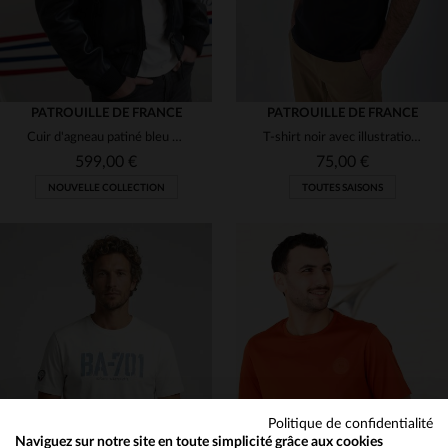
PATROUILLE DE FRANCE
PATROUILLE DE FRANCE
Cuir d'agneau patiné bleu marine pour ce blouson aviateur Redskins.
T-shirt noir avec illustration Patrouille de France
599,00 €
75,00 €
NOUVELLE COLLECTION
TOUTES SAISONS
TAILLES DISPONIBLES
TAILLES DISPONIBLES
M
L
L
XL
2XL
3XL
Politique de confidentialité
Naviguez sur notre site en toute simplicité grâce aux cookies