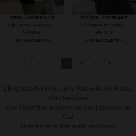
PATROUILLE DE FRANCE
PATROUILLE DE FRANCE
Cuir d'agneau marron, fourrure amovible : l'aviateur réinventé.
Cuir d'agneau noir patiné, coupe ajustée, style aviateur Redskins.
599,00 €
599,00 €
NOUVELLE COLLECTION
NOUVELLE COLLECTION
1
2
3
4
5
L'Élégance Aérienne de la Patrouille de France
TAILLES DISPONIBLES
TAILLES DISPONIBLES
chez Redskins
L
XL
2XL
3XL
4XL
Une Collection Inspirée par des Légendes du
Ciel
Histoire de la Patrouille de France