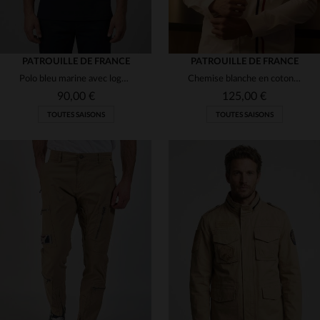
PATROUILLE DE FRANCE
PATROUILLE DE FRANCE
Polo bleu marine avec logo pour homme
Chemise blanche en coton avec bandes bleu blanc rouge
90,00 €
125,00 €
TOUTES SAISONS
TOUTES SAISONS
TAILLES DISPONIBLES
TAILLES DISPONIBLES
M
L
XL
2XL
M
L
XL
2XL