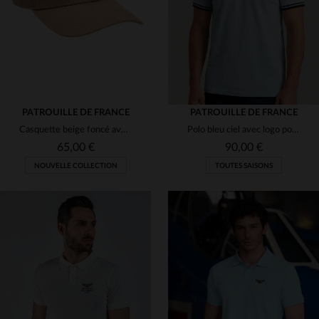
PATROUILLE DE FRANCE
PATROUILLE DE FRANCE
Casquette beige foncé avec écusson Patrouille de France brodée
Polo bleu ciel avec logo pour homme
65,00 €
90,00 €
NOUVELLE COLLECTION
TOUTES SAISONS
TAILLES DISPONIBLES
TAILLES DISPONIBLES
TU
M
L
XL
2XL
3XL