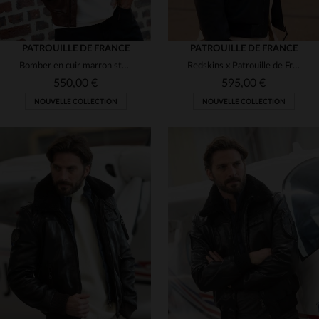
PATROUILLE DE FRANCE
PATROUILLE DE FRANCE
Bomber en cuir marron style vintage Patrouille de France
Redskins x Patrouille de France : blouson cuir d'agneau bleu océan.
550,00 €
595,00 €
NOUVELLE COLLECTION
NOUVELLE COLLECTION
TAILLES DISPONIBLES
TAILLES DISPONIBLES
M
L
XL
2XL
S
M
L
XL
2XL