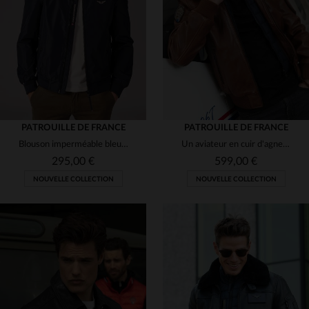
(4)
(1)
(11)
(15)
(128)
(4)
(128)
PATROUILLE DE FRANCE
PATROUILLE DE FRANCE
(3)
Blouson imperméable bleu marine de la Patrouille de France
Un aviateur en cuir d'agneau cognac, col fourrure et coupe ajustée.
(7)
(3)
295,00 €
599,00 €
NOUVELLE COLLECTION
NOUVELLE COLLECTION
(16)
(47)
(38)
(4)
(2)
(12)
(29)
(76)
(7)
(3)
(14)
(2)
TAILLES DISPONIBLES
TAILLES DISPONIBLES
(4)
(3)
(3)