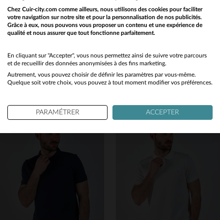
Chez Cuir-city.com comme ailleurs, nous utilisons des cookies pour faciliter
votre navigation sur notre site et pour la personnalisation de nos publicités.
Grâce à eux, nous pouvons vous proposer un contenu et une expérience de
qualité et nous assurer que tout fonctionne parfaitement.
Would you like to be redirected to our English site?
PATROUILLE DE FRANCE
PATROUILLE DE FRANCE
No
En cliquant sur "Accepter", vous nous permettez ainsi de suivre votre parcours
T-shirt blanc cassé style army
T-shirt en coton couleur rouille avec logo ton sur ton
et de recueillir des données anonymisées à des fins marketing.
79,00 €
85,00 €
Autrement, vous pouvez choisir de définir les paramètres par vous-même.
Yes
Quelque soit votre choix, vous pouvez à tout moment modifier vos préférences.
TOUTES SAISONS
TOUTES SAISONS
PARAMÉTRER
ACCEPTER
TAILLES DISPONIBLES
TAILLES DISPONIBLES
M
L
XL
2XL
M
L
XL
2XL