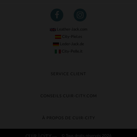
Leather-Jack.com
City-Piel.es
Leder-Jack.de
City-Pelle.it
SERVICE CLIENT
Suivre ma commande
Échange & Remboursement
CONSEILS CUIR-CITY.COM
Questions fréquentes
Livraison gratuite
Entretien du cuir
Contacter le service client
Guide des matières
À PROPOS DE CUIR-CITY
Guide des tailles
Découvrez Cuir-City
© Tous droits réservés 2026