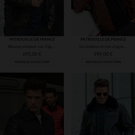
PATROUILLE DE FRANCE
PATROUILLE DE FRANCE
Blouson aviateur cuir d'agneau.Col amovible en mouton, style aviateur.
Un aviateur en cuir d'agneau cognac, col fourrure et coupe ajustée.
695,00 €
599,00 €
NOUVELLE COLLECTION
NOUVELLE COLLECTION
TAILLES DISPONIBLES
TAILLES DISPONIBLES
M
L
XL
2XL
3XL
L
XL