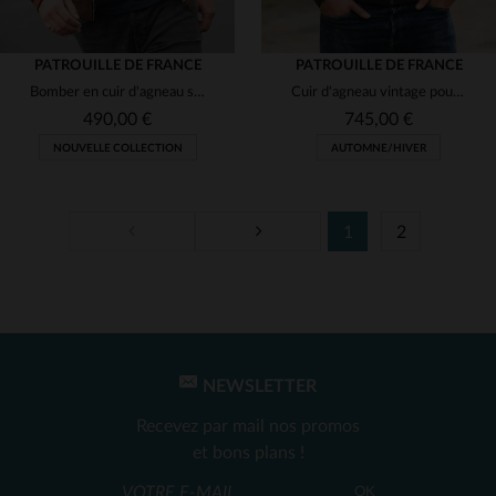
PATROUILLE DE FRANCE
PATROUILLE DE FRANCE
Bomber en cuir d'agneau slimfit, sous licence Patrouille de France.
Cuir d'agneau vintage pour cet aviateur chaud et intemporel.
490,00 €
745,00 €
NOUVELLE COLLECTION
AUTOMNE/HIVER
1
2
TAILLES DISPONIBLES
TAILLES DISPONIBLES
L
XL
M
L
XL
NEWSLETTER
Recevez par mail nos promos
et bons plans !
OK