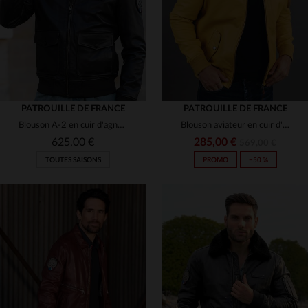
PATROUILLE DE FRANCE
PATROUILLE DE FRANCE
Blouson A-2 en cuir d'agneau souple, écussons Patrouille de France.
Blouson aviateur en cuir d'agneau jaune, coupe slimfit Redskins.
625,00 €
285,00 €
569,00 €
TOUTES SAISONS
PROMO
−50 %
TAILLES DISPONIBLES
TAILLES DISPONIBLES
M
L
XL
L
XL