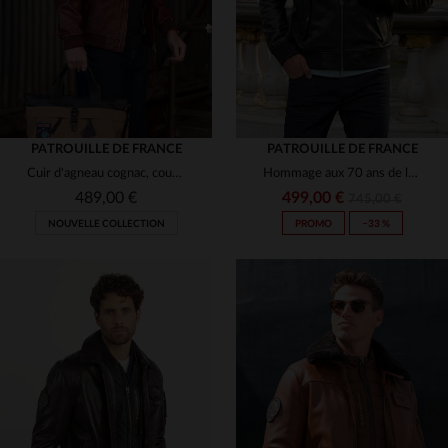
PATROUILLE DE FRANCE
PATROUILLE DE FRANCE
Cuir d'agneau cognac, coupe aviateur, détails Patrouille de France.
Hommage aux 70 ans de la Patrouille de France en cuir de mouton noir.
489,00 €
499,00 €
745,00 €
NOUVELLE COLLECTION
PROMO
−33 %
TAILLES DISPONIBLES
TAILLES DISPONIBLES
S
M
L
XL
2XL
2XL
3XL