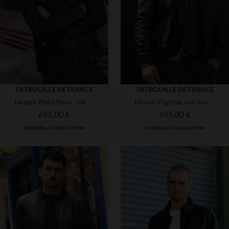
(9)
S
M
L
XL
2XL
4XL
5XL
PATROUILLE DE FRANCE
PATROUILLE DE FRANCE
Jaegger Alpha Navy : cuir de mouton bleu marine, aviateur élégant.
Un cuir d'agneau noir, coupe aviateur, élégant et résistant.
695,00 €
695,00 €
NOUVELLE COLLECTION
NOUVELLE COLLECTION
TAILLES DISPONIBLES
M
L
XL
2XL
3XL
TAILLES DISPONIBLES