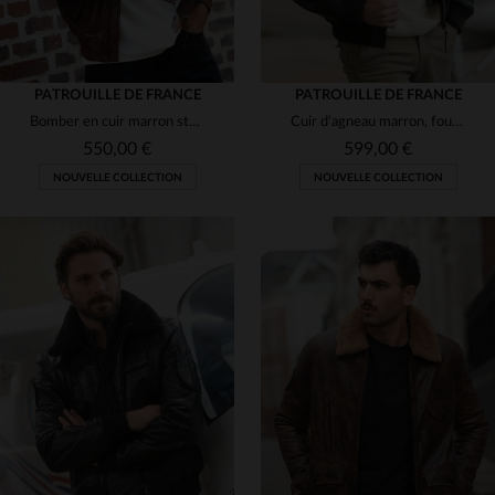
PATROUILLE DE FRANCE
PATROUILLE DE FRANCE
Bomber en cuir marron style vintage Patrouille de France
Cuir d'agneau marron, fourrure amovible : l'aviateur réinventé.
550,00 €
599,00 €
NOUVELLE COLLECTION
NOUVELLE COLLECTION
TAILLES DISPONIBLES
TAILLES DISPONIBLES
M
L
XL
2XL
L
XL
2XL