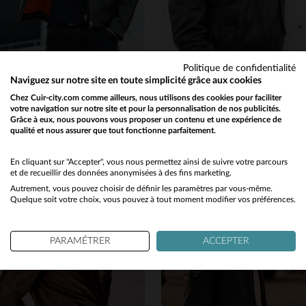
Politique de confidentialité
PATROUILLE DE FRANCE
PATROUILLE DE FRANCE
Naviguez sur notre site en toute simplicité grâce aux cookies
Le Jaegger Alpha kaki, cuir d'agneau inspiré des vestes de pilote.
Blouson aviateur Redskins en cuir de mouton noir, col fourrure.
Chez Cuir-city.com comme ailleurs, nous utilisons des cookies pour faciliter
votre navigation sur notre site et pour la personnalisation de nos publicités.
695,00 €
499,00 €
745,00 €
Grâce à eux, nous pouvons vous proposer un contenu et une expérience de
NOUVELLE COLLECTION
PROMO
−33 %
qualité et nous assurer que tout fonctionne parfaitement.
Would you like to be redirected to our English site?
No
En cliquant sur "Accepter", vous nous permettez ainsi de suivre votre parcours
et de recueillir des données anonymisées à des fins marketing.
Autrement, vous pouvez choisir de définir les paramètres par vous-même.
Yes
Quelque soit votre choix, vous pouvez à tout moment modifier vos préférences.
TAILLES DISPONIBLES
TAILLES DISPONIBLES
PARAMÉTRER
ACCEPTER
S
M
L
XL
2XL
M