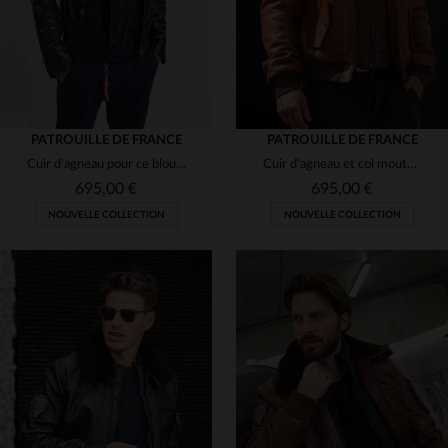
PATROUILLE DE FRANCE
PATROUILLE DE FRANCE
Cuir d'agneau pour ce blouson aviateur, coupe regular et polyvalente.
Cuir d'agneau et col mouton amovible : l'aviateur Redskins revisité.
695,00 €
695,00 €
NOUVELLE COLLECTION
NOUVELLE COLLECTION
TAILLES DISPONIBLES
S
L
XL
2XL
3XL
TAILLES DISPONIBLES
4XL
M
L
2XL
3XL