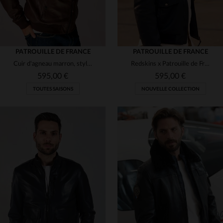
PATROUILLE DE FRANCE
PATROUILLE DE FRANCE
Cuir d'agneau marron, style teddy et touche aviateur pour ce blouson.
Redskins x Patrouille de France : blouson cuir d'agneau bleu océan.
595,00 €
595,00 €
TOUTES SAISONS
NOUVELLE COLLECTION
TAILLES DISPONIBLES
S
M
L
XL
2XL
TAILLES DISPONIBLES
M
L
XL
2XL
3XL