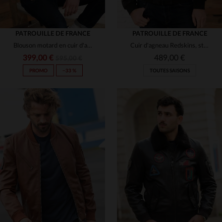
PATROUILLE DE FRANCE
PATROUILLE DE FRANCE
Blouson motard en cuir d'agneau bleu marine, Patrouille de France.
Cuir d'agneau Redskins, style aviateur et teddy, léger et souple.
399,00 €
489,00 €
595,00 €
PROMO
−33 %
TOUTES SAISONS
TAILLES DISPONIBLES
TAILLES DISPONIBLES
S
M
L
XL
S
M
L
2XL
3XL