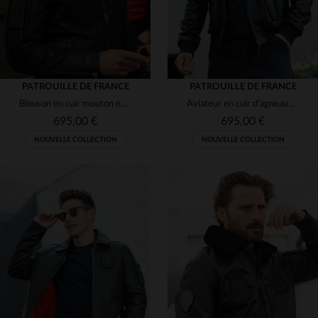
PATROUILLE DE FRANCE
PATROUILLE DE FRANCE
Blouson en cuir mouton noir style aviateur signé Redskins.
Aviateur en cuir d'agneau bleu marine, col mouton amovible et patchs.
695,00 €
695,00 €
NOUVELLE COLLECTION
NOUVELLE COLLECTION
TAILLES DISPONIBLES
S
M
L
2XL
3XL
TAILLES DISPONIBLES
4XL
M
L
2XL
4XL