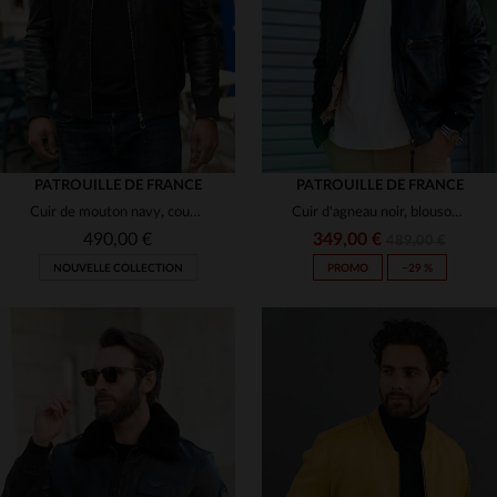
4XL
M
L
XL
2XL
3XL
PATROUILLE DE FRANCE
PATROUILLE DE FRANCE
Cuir de mouton navy, coupe slim : le bomber Redskins aviateur.
Cuir d'agneau noir, blouson aviateur Redskins et Patrouille de France.
490,00 €
349,00 €
489,00 €
NOUVELLE COLLECTION
PROMO
−29 %
TAILLES DISPONIBLES
TAILLES DISPONIBLES
M
L
XL
2XL
S
M
L
XL
3XL