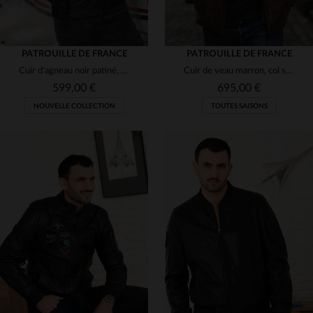
PATROUILLE DE FRANCE
PATROUILLE DE FRANCE
Cuir d'agneau noir patiné, coupe ajustée, style aviateur Redskins.
Cuir de veau marron, col shearling : un blouson aviateur intemporel.
599,00 €
695,00 €
NOUVELLE COLLECTION
TOUTES SAISONS
TAILLES DISPONIBLES
TAILLES DISPONIBLES
3XL
4XL
M
L
XL
2XL